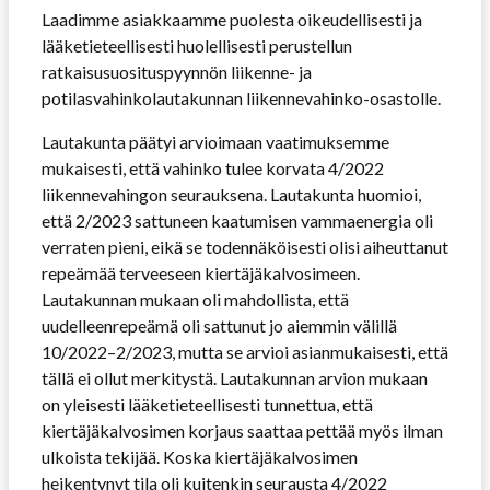
Laadimme asiakkaamme puolesta oikeudellisesti ja
lääketieteellisesti huolellisesti perustellun
ratkaisusuosituspyynnön liikenne- ja
potilasvahinkolautakunnan liikennevahinko-osastolle.
Lautakunta päätyi arvioimaan vaatimuksemme
mukaisesti, että vahinko tulee korvata 4/2022
liikennevahingon seurauksena. Lautakunta huomioi,
että 2/2023 sattuneen kaatumisen vammaenergia oli
verraten pieni, eikä se todennäköisesti olisi aiheuttanut
repeämää terveeseen kiertäjäkalvosimeen.
Lautakunnan mukaan oli mahdollista, että
uudelleenrepeämä oli sattunut jo aiemmin välillä
10/2022–2/2023, mutta se arvioi asianmukaisesti, että
tällä ei ollut merkitystä. Lautakunnan arvion mukaan
on yleisesti lääketieteellisesti tunnettua, että
kiertäjäkalvosimen korjaus saattaa pettää myös ilman
ulkoista tekijää. Koska kiertäjäkalvosimen
heikentynyt tila oli kuitenkin seurausta 4/2022