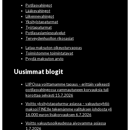
Potilasvahingot
Lääkevahingot
Liikennevahingot
Yksityistapaturmat
Työtapaturmat
Potilasasiamiespalvelut
Terveydenhuollon rikosasiat
Lataa maksuton oikeusturvaopas
Toimistomme toimintatavat
Pyydä maksuton arvio
Uusimmat blogit
LIIPOssa voittamamme tapaus – erittäin vaikeasti
potilasvahingossa vammautuneen korvauksia tuli
korottaa selvästi 15.7.2026
Voitto yksityistapaturma-asiassa – vakuutusyhtiö
maksoi FINE:lle tekemämme valituksen johdosta yli
16.000 euron lisäkorvauksen 6.7.2026
Voitto vakuutusoikeudessa aivovamma-asiassa
1.7.2026