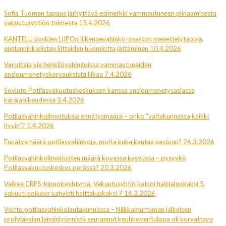
Sofia Tuomen tapaus järkyttävä esimerkki vammautuneen piinaamisesta
vakuutusyhtiön toimesta 15.4.2026
KANTELU koskien LIIPOn liikennevahinko-osaston menettelytapoja,
englanninkielisten liitteiden huomiotta jättäminen 10.4.2026
Verottaja vie henkilövahingoissa vammautuneiden
ansionmenetyskorvauksista liikaa 7.4.2026
Sovinto Potilasvakuutuskeskuksen kanssa ansionmenetysasiassa
käräjäoikeudessa 3.4.2026
Potilasvahinkoilmoituksia ennätysmäärä – onko ”valtakunnassa kaikki
hyvin”? 1.4.2026
Ennätysmäärä potilasvahinkoja, mutta kuka kantaa vastuun? 26.3.2026
Potilasvahinkoilmoitusten määrä kovassa kasvussa – pysyykö
Potilasvakuutuskeskus perässä? 20.3.2026
Vaikea CRPS-kipuoireyhtymä. Vakuutusyhtiö katsoi haittaluokaksi 5,
vakuutusoikeus vahvisti haittaluokaksi 7 16.3.2026
Voitto potilasvahinkolautakunnassa – Nilkkamurtuman jälkeisen
profylaksian laiminlyönnistä seurannut keuhkoveritulppa oli korvattava