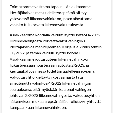
Toimistomme voittama tapaus – Asiakkaamme
kiertäjäkalvosimen uudelleenrepeämä oli syy-
yhteydessä liikennevahinkoon, ja sen aiheuttama
vahinko tuli korvata liikennevakuutuksesta
Asiakkaamme kohdalla vakuutusyhtiö katsoi 4/2022
liikennevahingosta korvattavaksi vahingoksi
kiertäjäkalvosimen repeämän. Korjausleikkaus tehtiin
10/2022, ja tämän vakuutusyhtiö korvasi.
Asiakkaamme joutui uuteen liikennevahinkoon
liukastuessaan noustessaan autosta 2/2023, ja
kiertäjäkalvosimessa todettiin uudelleenrepeämä.
Vakuutusyhtiö kieltäytyi korvaamasta tätä
aiheutunutta vahinkoa 4/2022 liikennevahingon
seurauksena, eikä myöskään katsonut vahingon
johtuvan 2/2023 liikennevahingosta. Vakuutusyhtiön
näkemyksen mukaan repeämällä ei ollut syy-yhteyttä
kumpaankaan liikennevahinkoon.