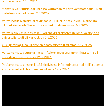
potilasvahinko 12.3.2026
Aiemmin vakuutuslautakunnassa voittamamme aivovammatapaus – juttu
uudelleen ajankohtainen 9.3.2026
Voitto potilasvahinkolautakunnassa – Puuttuneista leikkausvälineistä
alkanut kierre johti korvattavaan luutumattomuuteen 5.3.2026
Voitto lääkevahinkoasiassa – koronavirusrokotteesta johtuva alopecia
universalis-tauti oli korvattava 2.3.2026
CTO (interim) Juha Suihkonen päätoimisesti tiimiimme 27.2.2026
Voitto vakuutuslautakunnassa – Rokotteesta seurannut lihasreuma oli
korvattava lääkevahinko 25.2.2026
Potilasvakuutuskeskus jättää aktiivisesti informoimatta mahdollisuudesta
korvauksiin kodinhoitokustannuksista 12.2.2026