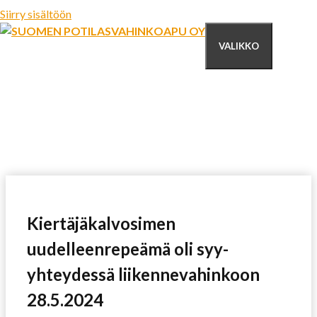
Siirry sisältöön
VALIKKO
Kiertäjäkalvosimen
uudelleenrepeämä oli syy-
yhteydessä liikennevahinkoon
28.5.2024