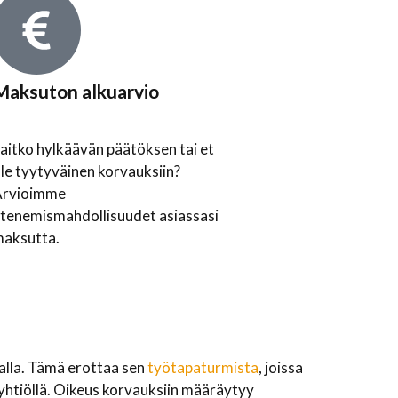
Maksuton alkuarvio
aitko hylkäävän päätöksen tai et
le tyytyväinen korvauksiin?
Arvioimme
tenemismahdollisuudet asiassasi
aksutta.
alla. Tämä erottaa sen
työtapaturmista
, joissa
htiöllä. Oikeus korvauksiin määräytyy