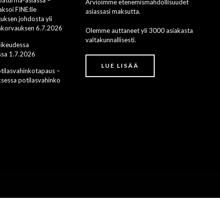
Arvioimme etenemismahdollisuudet
ksoi FINE:lle
asiassasi maksutta.
uksen johdosta yli
säkorvauksen 6.7.2026
Olemme auttaneet yli 3000 asiakasta
valtakunnallisesti.
oikeudessa
sa 1.7.2026
LUE LISÄÄ
ilasvahinkotapaus –
ksessa potilasvahinko