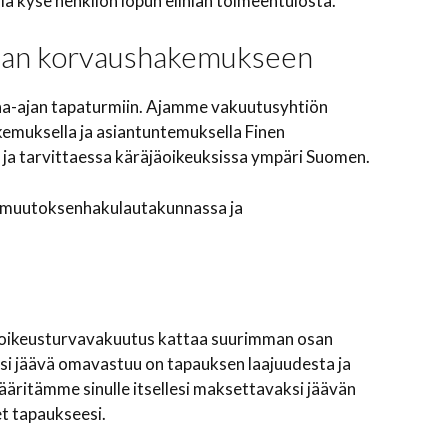
la kyse henkilön lopun eliniän toimeentulosta.
rman korvaushakemukseen
a-ajan tapaturmiin. Ajamme vakuutusyhtiön
kemuksella ja asiantuntemuksella Finen
ja tarvittaessa käräjäoikeuksissa ympäri Suomen.
 muutoksenhakulautakunnassa ja
 oikeusturvavakuutus kattaa suurimman osan
si jäävä omavastuu on tapauksen laajuudesta ja
ääritämme sinulle itsellesi maksettavaksi jäävän
t tapaukseesi.