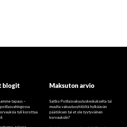
 blogit
Maksuton arvio
mamme tapaus –
Saitko Potilasvakuutuskeskukselta tai
i potilasvahingossa
muulta vakuutusyhtiöltä hylkäävän
rvauksia tuli korottaa
päätöksen tai et ole tyytyväinen
26
korvauksiin?
apaturma-asiassa –