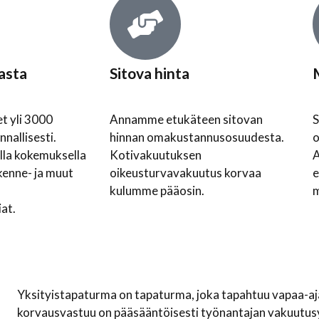
kasta
Sitova hinta
t yli 3000
Annamme etukäteen sitovan
S
nallisesti.
hinnan omakustannusosuudesta.
o
la kokemuksella
Kotivakuutuksen
iikenne- ja muut
oikeusturvavakuutus korvaa
e
kulumme pääosin.
m
at.
Yksityistapaturma on tapaturma, joka tapahtuu vapaa-aj
korvausvastuu on pääsääntöisesti työnantajan vakuutusy