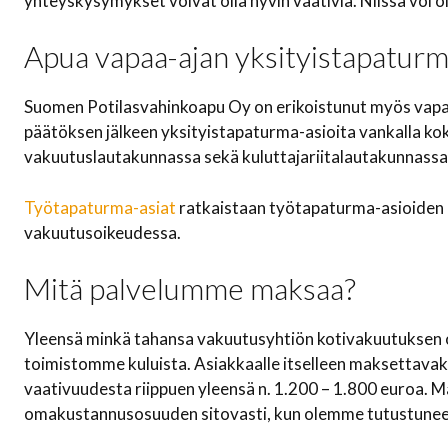
yhteyskysymykset voivat olla hyvin vaativia. Niissä voi ol
Apua vapaa-ajan yksityistapatu
Suomen Potilasvahinkoapu Oy on erikoistunut myös vapa
päätöksen jälkeen yksityistapaturma-asioita vankalla ko
vakuutuslautakunnassa sekä kuluttajariitalautakunnassa 
Työtapaturma-asiat
ratkaistaan työtapaturma-asioiden
vakuutusoikeudessa.
Mitä palvelumme maksaa?
Yleensä minkä tahansa vakuutusyhtiön kotivakuutuksen
toimistomme kuluista. Asiakkaalle itselleen maksettavak
vaativuudesta riippuen yleensä n. 1.200 – 1.800 euroa. M
omakustannusosuuden sitovasti, kun olemme tutustunee