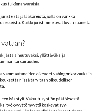
skus tulkinnanvaraisia.
risteista ja lääkäreistä, joilla on vankka
esseista. Kaikki juristimme ovat luvan saaneita
rvataan?
kijästä aiheutuvaksi, yllättäväksi ja
amman tai sairauden.
issa vammautuneiden oikeudet vahingonkorvauksiin
keuksetta niissä tarvitaan oikeudellisen
ta.
leen kääntyä. Vakuutusyhtiön päätöksestä
kiksi työkyvyttömyyttä koskevat syy-