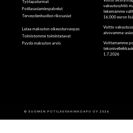
Työtapaturmat
vakuutusyhtiö ma
Potilasasiamiespalvelut
tekemämme valit
Terveydenhuollon rikosasiat
16.000 euron li
Voitto vakuutus
Lataa maksuton oikeusturvaopas
aivovamma-asias
Toimistomme toimintatavat
Voittamamme pot
Pyydä maksuton arvio
tekonivelleikkau
1.7.2026
© SUOMEN POTILASVAHINKOAPU OY 2026