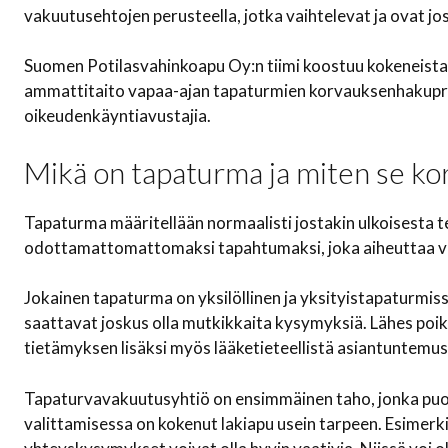
vakuutusehtojen perusteella, jotka vaihtelevat ja ovat jo
Suomen Potilasvahinkoapu Oy:n tiimi koostuu kokeneista ju
ammattitaito vapaa-ajan tapaturmien korvauksenhakupros
oikeudenkäyntiavustajia.
Mikä on tapaturma ja miten se ko
Tapaturma määritellään normaalisti jostakin ulkoisesta te
odottamattomattomaksi tapahtumaksi, joka aiheuttaa v
Jokainen tapaturma on yksilöllinen ja yksityistapaturm
saattavat joskus olla mutkikkaita kysymyksiä. Lähes poik
tietämyksen lisäksi myös lääketieteellistä asiantuntemus
Tapaturvavakuutusyhtiö on ensimmäinen taho, jonka puo
valittamisessa on kokenut lakiapu usein tarpeen. Esimer