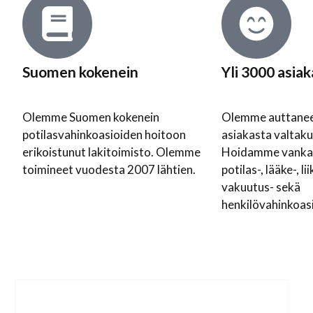
Suomen kokenein
Yli 3000 asia
Olemme Suomen kokenein
Olemme auttanee
potilasvahinkoasioiden hoitoon
asiakasta valtakun
erikoistunut lakitoimisto. Olemme
Hoidamme vankal
toimineet vuodesta 2007 lähtien.
potilas-, lääke-, l
vakuutus- sekä
henkilövahinkoasi