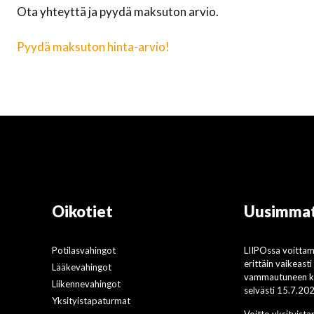
Ota yhteyttä ja pyydä maksuton arvio.
Pyydä maksuton hinta-arvio!
Oikotiet
Uusimmat
Potilasvahingot
LIIPOssa voitta
erittäin vaikeast
Lääkevahingot
vammautuneen ko
Liikennevahingot
selvästi 15.7.20
Yksityistapaturmat
Voitto yksityist