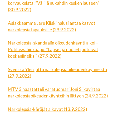
korvauksista: ”Välillä nukahdin kesken lauseen”
(30.9.2022)
Asiakkaamme Jere Kiiski halusi antaa kasvot
narkolepsiatapauksille (29.9.2022)
Narkolepsia-skandaalin oikeudenkäynti alkoi –
Potilasvahinkoapu: ”Lapset ja nuoret joutuivat
koekaniineiksi” (27.9.2022)
Svenska Ylen juttu narkolepsiaoikeudenkäynneistä
(27.9.2022)
MTV 3 haastatteli varatuomari Joni Siikavirtaa
narkolepsiaoikeudenkäynteihin liittyen (24.9.2022)
Narkolepsia-käräjät alkavat (13.9.2022)