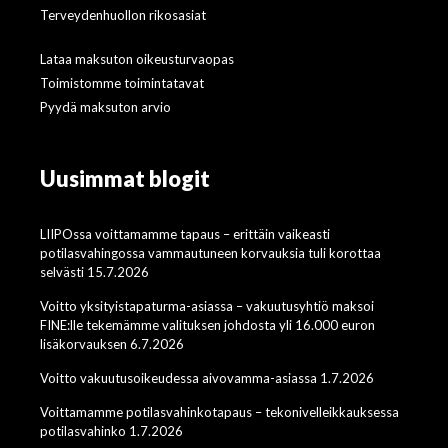
Terveydenhuollon rikosasiat
Lataa maksuton oikeusturvaopas
Toimistomme toimintatavat
Pyydä maksuton arvio
Uusimmat blogit
LIIPOssa voittamamme tapaus – erittäin vaikeasti
potilasvahingossa vammautuneen korvauksia tuli korottaa
selvästi 15.7.2026
Voitto yksityistapaturma-asiassa – vakuutusyhtiö maksoi
FINE:lle tekemämme valituksen johdosta yli 16.000 euron
lisäkorvauksen 6.7.2026
Voitto vakuutusoikeudessa aivovamma-asiassa 1.7.2026
Voittamamme potilasvahinkotapaus – tekonivelleikkauksessa
potilasvahinko 1.7.2026