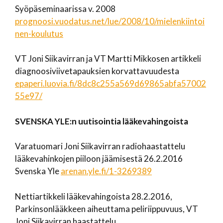
Syöpäseminaarissa v. 2008
prognoosi.vuodatus.net/lue/2008/10/mielenkiintoi
nen-koulutus
VT Joni Siikavirran ja VT Martti Mikkosen artikkeli
diagnoosiviivetapauksien korvattavuudesta
epaperi.luovia.fi/8dc8c255a569d69865abfa57002
55e97/
SVENSKA
YLE:n
uutisointia lääkevahingoista
Varatuomari Joni Siikavirran radiohaastattelu
lääkevahinkojen piiloon jäämisestä 26.2.2016
Svenska Yle
arenan.yle.fi/1-3269389
Nettiartikkeli lääkevahingoista 28.2.2016,
Parkinsonlääkkeen aiheuttama peliriippuvuus, VT
Joni Siikavirran haastattelu