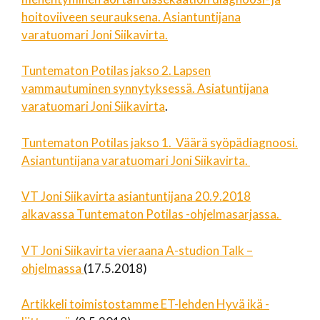
hoitoviiveen seurauksena. Asiantuntijana
varatuomari Joni Siikavirta.
Tuntematon Potilas jakso 2. Lapsen
vammautuminen synnytyksessä. Asiatuntijana
varatuomari Joni Siikavirta
.
Tuntematon Potilas jakso 1. Väärä syöpädiagnoosi.
Asiantuntijana varatuomari Joni Siikavirta.
VT Joni Siikavirta asiantuntijana 20.9.2018
alkavassa Tuntematon Potilas -ohjelmasarjassa.
VT Joni Siikavirta vieraana A-studion Talk –
ohjelmassa
(17.5.2018)
Artikkeli toimistostamme ET-lehden Hyvä ikä -