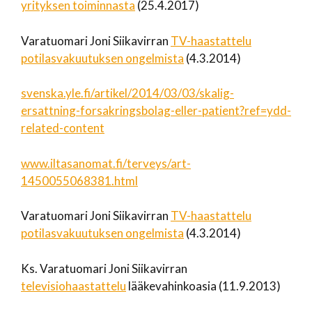
yrityksen toiminnasta
(25.4.2017)
Varatuomari Joni Siikavirran
TV-haastattelu
potilasvakuutuksen ongelmista
(4.3.2014)
svenska.yle.fi/
artikel
/2014/03/03/
skalig-
ersattning-forsakringsbolag-eller-patient?ref
=
ydd
-
related-content
www.iltasanomat.fi/terveys/art-
1450055068381.html
Varatuomari Joni Siikavirran
TV-haastattelu
potilasvakuutuksen ongelmista
(4.3.2014)
Ks. Varatuomari Joni Siikavirran
televisiohaastattelu
lääkevahinkoasia (11.9.2013)