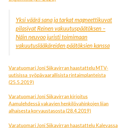
Yksi väärä sana ja tarkat magneettikuvat
pilasivat Reinen vakuutuspäätöksen –
Näin neuvoo juristi toimimaan
vakuutuslääkäreiden päätöksien kanssa
Varatuomari Joni Siikavirran haastattelu MTV-
uutisissa syöpävaarallisista rintaimplanteista
(25.5.2019)
Varatuomari Joni Siikavirran kirjoitus
Aamulehdessä vakavien henkilövahinkojen liian
alhaisesta korvaustasosta (28.4.2019)
Varatuomari Joni Siikavirran haastattelu Kalevassa