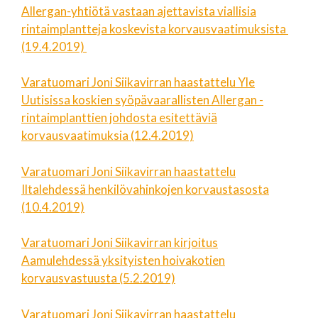
Allergan-yhtiötä vastaan ajettavista viallisia
rintaimplantteja koskevista korvausvaatimuksista
(19.4.2019)
Varatuomari Joni Siikavirran haastattelu Yle
Uutisissa koskien syöpävaarallisten Allergan -
rintaimplanttien johdosta esitettäviä
korvausvaatimuksia (12.4.2019)
Varatuomari Joni Siikavirran haastattelu
Iltalehdessä henkilövahinkojen korvaustasosta
(10.4.2019)
Varatuomari Joni Siikavirran kirjoitus
Aamulehdessä yksityisten hoivakotien
korvausvastuusta (5.2.2019)
Varatuomari Joni Siikavirran haastattelu