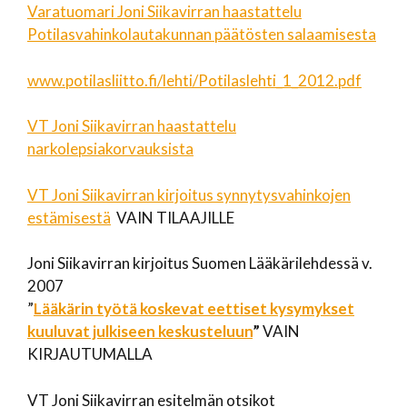
Varatuomari Joni Siikavirran haastattelu
Potilasvahinkolautakunnan päätösten salaamisesta
www.potilasliitto.fi/lehti/Potilaslehti_1_2012.pdf
VT Joni Siikavirran haastattelu
narkolepsiakorvauksista
VT Joni Siikavirran kirjoitus synnytysvahinkojen
estämisestä
VAIN TILAAJILLE
Joni Siikavirran kirjoitus Suomen Lääkärilehdessä v.
2007
”
Lääkärin työtä koskevat eettiset kysymykset
kuuluvat julkiseen keskusteluun
”
VAIN
KIRJAUTUMALLA
VT Joni Siikavirran esitelmän otsikot