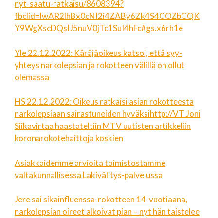
nyt-saatu-ratkaisu/8608394?
fbclid=IwAR2lhBx0cNI2i4ZABy6Zk4S4COZbCQK
Y9WgXscDQsIJ5nuV0jTc1SuI4hFc#gs.x6rh1e
Yle 22.12.2022: Käräjäoikeus katsoi, että syy-
yhteys narkolepsian ja rokotteen välillä on ollut
olemassa
HS 22.12.2022: Oikeus ratkaisi asian rokotteesta
narkolepsiaan sairastuneiden hyväksihttp://VT Joni
Siikavirtaa haastateltiin MTV uutisten artikkeliin
koronarokotehaittoja koskien
Asiakkaidemme arvioita toimistostamme
valtakunnallisessa Lakivälitys-palvelussa
Jere sai sikainfluenssa-rokotteen 14-vuotiaana,
narkolepsian oireet alkoivat pian – nyt hän taistelee