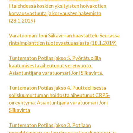
Iltalehdessä koskien yksityisten hoivakotien
korvausvastuuta ja korvausten hakemista
(28.1.2019)
Varatuomari Joni Siikavirran haastattelu Seurassa
rintaimplanttien tuotevastuuasiasta (18.1.2019)
Tuntematon Potilas jakso 5. Pyörätuolilla
kaatumisesta aiheutunut verenvuoto.
Asiantuntijana varatuomari Joni Siikavirta.
Tuntematon Potilas jakso 4. Puutteellisesta
solisluumurtuman hoidosta aiheutunut CRPS-
oireyhtymä. Asiantuntijana varatuomari Joni
Siikavirta
Tuntematon Potilas jakso 3. Potilaan
menehtyminen aortan dissekaation diagnoosi- ja