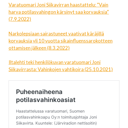
Varatuomari Joni Siikavirran haastattelu: ”Vain
harva potilasvahingon kärsinyt saa korvauksia”
(7.9.2022)
Narkolepsiaan sairastuneet vaativat käräjillä
korvauksia yli 10 vuotta sikainfluenssa­rokotteen
ottamisen jälkeen (8.3.2022)
Iltalehti teki henkilökuvan varatuomari Joni
Siikavirrasta: Vahinkojen vahtikoira (25.10.2021)