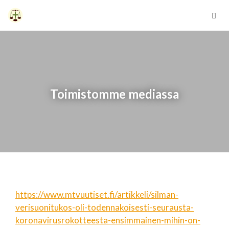
Siirry
sisältöön
Vali
Toimistomme mediassa
https://www.mtvuutiset.fi/artikkeli/silman-
verisuonitukos-oli-todennakoisesti-seurausta-
koronavirusrokotteesta-ensimmainen-mihin-on-