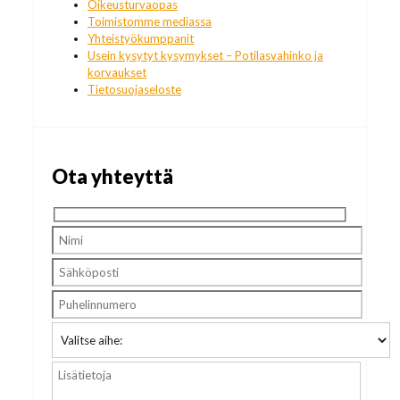
Oikeusturvaopas
Toimistomme mediassa
Yhteistyökumppanit
Usein kysytyt kysymykset – Potilasvahinko ja
korvaukset
Tietosuojaseloste
Ota yhteyttä