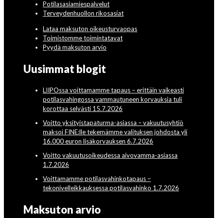
Potilasasiamiespalvelut
Terveydenhuollon rikosasiat
Lataa maksuton oikeusturvaopas
Toimistomme toimintatavat
Pyydä maksuton arvio
Uusimmat blogit
LIIPOssa voittamamme tapaus – erittäin vaikeasti
potilasvahingossa vammautuneen korvauksia tuli
korottaa selvästi 15.7.2026
Voitto yksityistapaturma-asiassa – vakuutusyhtiö
maksoi FINE:lle tekemämme valituksen johdosta yli
16.000 euron lisäkorvauksen 6.7.2026
Voitto vakuutusoikeudessa aivovamma-asiassa
1.7.2026
Voittamamme potilasvahinkotapaus –
tekonivelleikkauksessa potilasvahinko 1.7.2026
Maksuton arvio