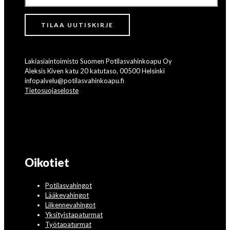
Lakiasiaintoimisto Suomen Potilasvahinkoapu Oy
Aleksis Kiven katu 20 katutaso, 00500 Helsinki
infopalvelu@potilasvahinkoapu.fi
Tietosuojaseloste
Oikotiet
Potilasvahingot
Lääkevahingot
Liikennevahingot
Yksityistapaturmat
Työtapaturmat