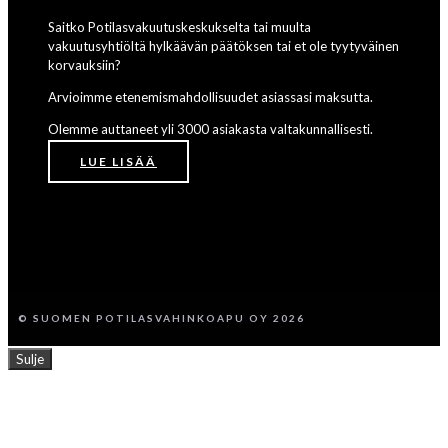
Saitko Potilasvakuutuskeskukselta tai muulta
vakuutusyhtiöltä hylkäävän päätöksen tai et ole tyytyväinen
korvauksiin?
Arvioimme etenemismahdollisuudet asiassasi maksutta.
Olemme auttaneet yli 3000 asiakasta valtakunnallisesti.
LUE LISÄÄ
© SUOMEN POTILASVAHINKOAPU OY 2026
Sulje