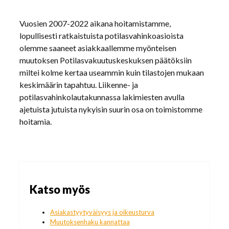
Vuosien 2007-2022 aikana hoitamistamme,
lopullisesti ratkaistuista potilasvahinkoasioista
olemme saaneet asiakkaallemme myönteisen
muutoksen Potilasvakuutuskeskuksen päätöksiin
miltei kolme kertaa useammin kuin tilastojen mukaan
keskimäärin tapahtuu. Liikenne- ja
potilasvahinkolautakunnassa lakimiesten avulla
ajetuista jutuista nykyisin suurin osa on toimistomme
hoitamia.
Katso myös
Asiakastyytyväisyys ja oikeusturva
Muutoksenhaku kannattaa