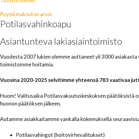
Tutustu meihin
Pyydä maksuton arvio
Potilasvahinkoapu
Asiantunteva lakiasiaintoimisto
Vuodesta 2007 lukien olemme auttaneet yli 3000 asiakasta valt
toimistomme hoitamia.
Vuosina 2020-2025 selvitimme yhteensä 783 vaativaa jut
Huom! Valitusaika Potilasvakuutuskeskuksen päätöksistä on 
huonon päätöksen jälkeen.
Autamme asiakkaitamme vankalla kokemuksella seuraavissa
Potilasvahingot (hoitovirhevalitukset)