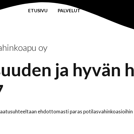
ETUSIVU
PALVELUT
LISÄTIETOA
vahinkoapu oy
uden ja hyvän ho
7
tusuhteeltaan ehdottomasti paras potilasvahinkoasioihin kes