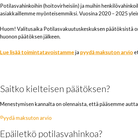
Potilasvahinkoihin (hoitovirheisiin) ja muihin henkilövahi
asiakkaillemme myönteisemmiksi. Vuosina 2020 – 2025 ylein
Huom! Valitusaika Potilasvakuutuskeskuksen päätöksistä on 
huonon päätöksen jälkeen.
Lue lisää toimintatavoistamme
ja
pyydä maksuton arvio
et
Saitko kielteisen päätöksen?
Menestymisen kannalta on olennaista, että pääsemme auttam
Pyydä maksuton arvio
Epäiletkö potilasvahinkoa?