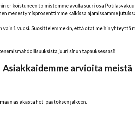
nkoihin erikoistuneen toimistomme avulla suuri osa Potilasv
en menestymisprosenttimme kaikissa ajamissamme jutuissa o
vain 1 vuosi. Suosittelemmekin, että otat meihin yhteyttä 
enemismahdollisuuksista juuri sinun tapauksessasi!
Asiakkaidemme arvioita meistä
aan asiakasta heti päätöksen jälkeen.