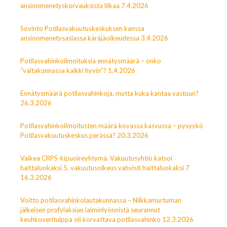
ansionmenetyskorvauksista liikaa 7.4.2026
Sovinto Potilasvakuutuskeskuksen kanssa
ansionmenetysasiassa käräjäoikeudessa 3.4.2026
Potilasvahinkoilmoituksia ennätysmäärä – onko
”valtakunnassa kaikki hyvin”? 1.4.2026
Ennätysmäärä potilasvahinkoja, mutta kuka kantaa vastuun?
26.3.2026
Potilasvahinkoilmoitusten määrä kovassa kasvussa – pysyykö
Potilasvakuutuskeskus perässä? 20.3.2026
Vaikea CRPS-kipuoireyhtymä. Vakuutusyhtiö katsoi
haittaluokaksi 5, vakuutusoikeus vahvisti haittaluokaksi 7
16.3.2026
Voitto potilasvahinkolautakunnassa – Nilkkamurtuman
jälkeisen profylaksian laiminlyönnistä seurannut
keuhkoveritulppa oli korvattava potilasvahinko 12.3.2026