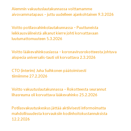
Aiemmin vakuutuslautakunnassa voittamamme
aivovammatapaus – juttu uudelleen ajankohtainen 9.3.2026
Voitto potilasvahinkolautakunnassa – Puuttuneista
leikkausvälineistä alkanut kierre johti korvattavaan
luutumattomuuteen 5.3.2026
Voitto lääkevahinkoasiassa – koronavirusrokotteesta johtuva
alopecia universalis-tauti oli korvattava 2.3.2026
CTO (interim) Juha Suihkonen päätoimisesti
tiimiimme 27.2.2026
Voitto vakuutuslautakunnassa – Rokotteesta seurannut
lihasreuma oli korvattava lääkevahinko 25.2.2026
Potilasvakuutuskeskus jättää aktiivisesti informoimatta
mahdollisuudesta korvauksiin kodinhoitokustannuksista
12.2.2026