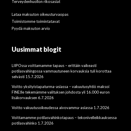
Terveydenhuollon rikosasiat
Lataa maksuton oikeusturvaopas
Toimistomme toimintatavat
Pyydä maksuton arvio
Uusimmat blogit
LIIPOssa voittamamme tapaus – erittäin vaikeasti
potilasvahingossa vammautuneen korvauksia tuli korottaa
selvästi 15.7.2026
Voitto yksityistapaturma-asiassa – vakuutusyhtiö maksoi
FINE:lle tekemämme valituksen johdosta yli 16.000 euron
lisäkorvauksen 6.7.2026
Voitto vakuutusoikeudessa aivovamma-asiassa 1.7.2026
Voittamamme potilasvahinkotapaus – tekonivelleikkauksessa
potilasvahinko 1.7.2026