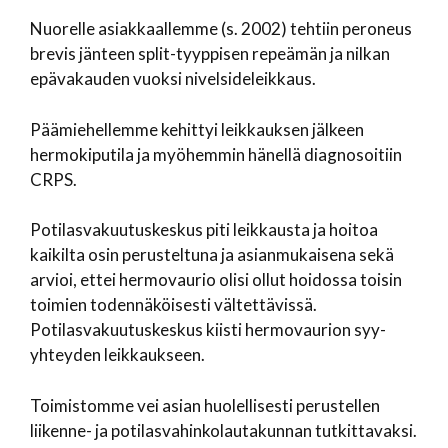
Nuorelle asiakkaallemme (s. 2002) tehtiin peroneus
brevis jänteen split-tyyppisen repeämän ja nilkan
epävakauden vuoksi nivelsideleikkaus.
Päämiehellemme kehittyi leikkauksen jälkeen
hermokiputila ja myöhemmin hänellä diagnosoitiin
CRPS.
Potilasvakuutuskeskus piti leikkausta ja hoitoa
kaikilta osin perusteltuna ja asianmukaisena sekä
arvioi, ettei hermovaurio olisi ollut hoidossa toisin
toimien todennäköisesti vältettävissä.
Potilasvakuutuskeskus kiisti hermovaurion syy-
yhteyden leikkaukseen.
Toimistomme vei asian huolellisesti perustellen
liikenne- ja potilasvahinkolautakunnan tutkittavaksi.