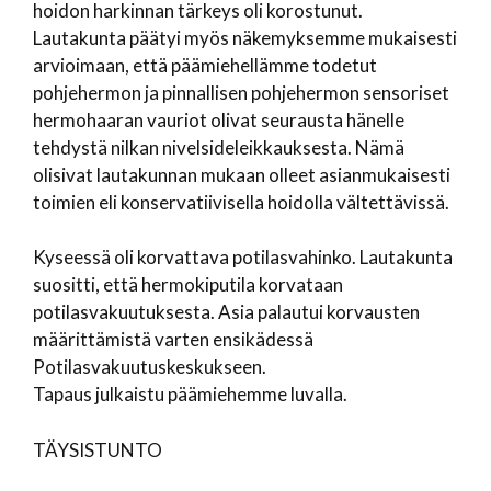
hoidon harkinnan tärkeys oli korostunut.
Lautakunta päätyi myös näkemyksemme mukaisesti
arvioimaan, että päämiehellämme todetut
pohjehermon ja pinnallisen pohjehermon sensoriset
hermohaaran vauriot olivat seurausta hänelle
tehdystä nilkan nivelsideleikkauksesta. Nämä
olisivat lautakunnan mukaan olleet asianmukaisesti
toimien eli konservatiivisella hoidolla vältettävissä.
Kyseessä oli korvattava potilasvahinko. Lautakunta
suositti, että hermokiputila korvataan
potilasvakuutuksesta. Asia palautui korvausten
määrittämistä varten ensikädessä
Potilasvakuutuskeskukseen.
Tapaus julkaistu päämiehemme luvalla.
TÄYSISTUNTO