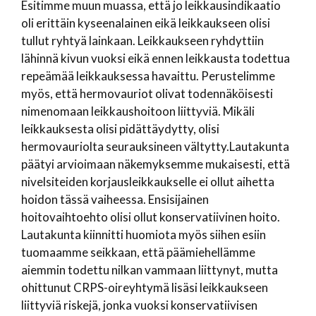
Esitimme muun muassa, että jo leikkausindikaatio
oli erittäin kyseenalainen eikä leikkaukseen olisi
tullut ryhtyä lainkaan. Leikkaukseen ryhdyttiin
lähinnä kivun vuoksi eikä ennen leikkausta todettua
repeämää leikkauksessa havaittu. Perustelimme
myös, että hermovauriot olivat todennäköisesti
nimenomaan leikkaushoitoon liittyviä. Mikäli
leikkauksesta olisi pidättäydytty, olisi
hermovauriolta seurauksineen vältytty.Lautakunta
päätyi arvioimaan näkemyksemme mukaisesti, että
nivelsiteiden korjausleikkaukselle ei ollut aihetta
hoidon tässä vaiheessa. Ensisijainen
hoitovaihtoehto olisi ollut konservatiivinen hoito.
Lautakunta kiinnitti huomiota myös siihen esiin
tuomaamme seikkaan, että päämiehellämme
aiemmin todettu nilkan vammaan liittynyt, mutta
ohittunut CRPS-oireyhtymä lisäsi leikkaukseen
liittyviä riskejä, jonka vuoksi konservatiivisen