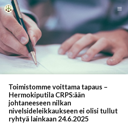
Siirry
sisältöön
Vali
Toimistomme voittama tapaus –
Hermokiputila CRPS:ään
johtaneeseen nilkan
nivelsideleikkaukseen ei olisi tullut
ryhtyä lainkaan 24.6.2025