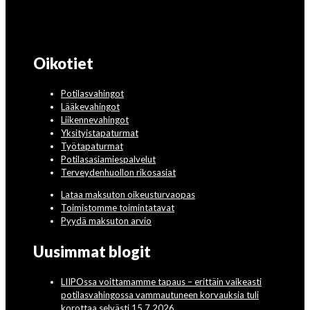
Oikotiet
Potilasvahingot
Lääkevahingot
Liikennevahingot
Yksityistapaturmat
Työtapaturmat
Potilasasiamiespalvelut
Terveydenhuollon rikosasiat
Lataa maksuton oikeusturvaopas
Toimistomme toimintatavat
Pyydä maksuton arvio
Uusimmat blogit
LIIPOssa voittamamme tapaus – erittäin vaikeasti
potilasvahingossa vammautuneen korvauksia tuli
korottaa selvästi 15.7.2026