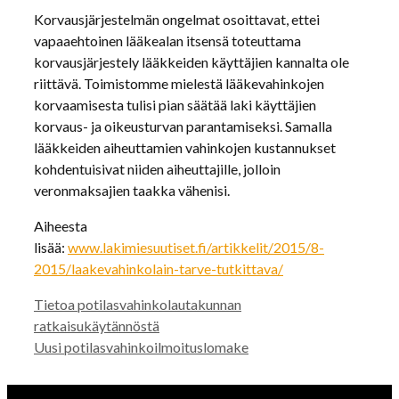
Korvausjärjestelmän ongelmat osoittavat, ettei
vapaaehtoinen lääkealan itsensä toteuttama
korvausjärjestely lääkkeiden käyttäjien kannalta ole
riittävä. Toimistomme mielestä lääkevahinkojen
korvaamisesta tulisi pian säätää laki käyttäjien
korvaus- ja oikeusturvan parantamiseksi. Samalla
lääkkeiden aiheuttamien vahinkojen kustannukset
kohdentuisivat niiden aiheuttajille, jolloin
veronmaksajien taakka vähenisi.
Aiheesta
lisää:
www.lakimiesuutiset.fi/artikkelit/2015/8-
2015/laakevahinkolain-tarve-tutkittava/
Tietoa potilasvahinkolautakunnan
ratkaisukäytännöstä
Uusi potilasvahinkoilmoituslomake