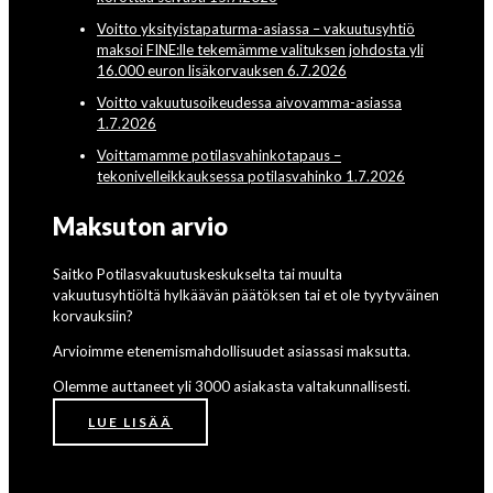
Voitto yksityistapaturma-asiassa – vakuutusyhtiö
maksoi FINE:lle tekemämme valituksen johdosta yli
16.000 euron lisäkorvauksen 6.7.2026
Voitto vakuutusoikeudessa aivovamma-asiassa
1.7.2026
Voittamamme potilasvahinkotapaus –
tekonivelleikkauksessa potilasvahinko 1.7.2026
Maksuton arvio
Saitko Potilasvakuutuskeskukselta tai muulta
vakuutusyhtiöltä hylkäävän päätöksen tai et ole tyytyväinen
korvauksiin?
Arvioimme etenemismahdollisuudet asiassasi maksutta.
Olemme auttaneet yli 3000 asiakasta valtakunnallisesti.
LUE LISÄÄ