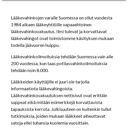
Lääkevahinkojen varalle Suomessa on ollut vuodesta
1984 alkaen lääkeyhtiöille vapaaehtoinen
lääkevahinkovakuutus. Ilmi tulevat ja korvattavat
lääkevahingot ovat toimistomme käsityksen mukaan
todella jäävuoren huippu.
Lääkevahinkoilmoituksia tehdään Suomessa vain alle
200 vuodessa, kun taas potilasvahinkoilmoituksia
tehdään noin 8.000.
Lääkkeiden käyttäjille ei juuri ole tarjolla
informaatiota lääkevahingoista.
Lääkevahinkovakuutuksen nettisivut ovat erittäin
suppeat eikä mitään esimerkkejä korvattavista
tapauksista kerrota. Julkisuuteen on kuitenkin tullut
tutkimuksia, joiden mukaan lääkkeet aiheuttavat
satoja ellei tuhansia kuolemia vuosittain.