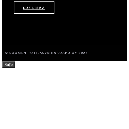
LUE LISÄÄ
© SUOMEN POTILASVAHINKOAPU OY 2026
Sulje