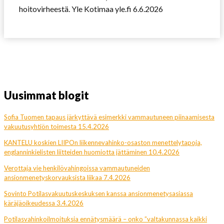
hoitovirheestä. Yle Kotimaa yle.fi 6.6.2026
Uusimmat blogit
Sofia Tuomen tapaus järkyttävä esimerkki vammautuneen piinaamisesta
vakuutusyhtiön toimesta 15.4.2026
KANTELU koskien LIIPOn liikennevahinko-osaston menettelytapoja,
englanninkielisten liitteiden huomiotta jättäminen 10.4.2026
Verottaja vie henkilövahingoissa vammautuneiden
ansionmenetyskorvauksista liikaa 7.4.2026
Sovinto Potilasvakuutuskeskuksen kanssa ansionmenetysasiassa
käräjäoikeudessa 3.4.2026
Potilasvahinkoilmoituksia ennätysmäärä – onko ”valtakunnassa kaikki