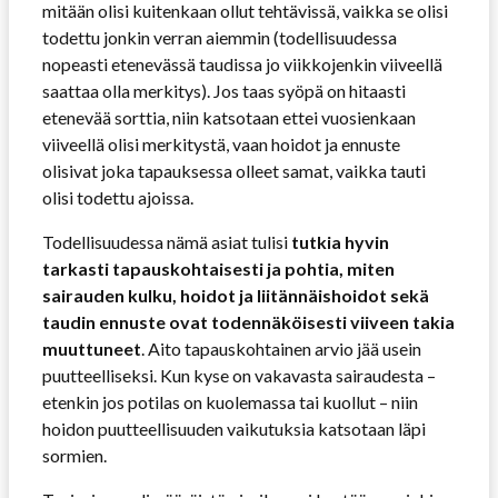
mitään olisi kuitenkaan ollut tehtävissä, vaikka se olisi
todettu jonkin verran aiemmin (todellisuudessa
nopeasti etenevässä taudissa jo viikkojenkin viiveellä
saattaa olla merkitys). Jos taas syöpä on hitaasti
etenevää sorttia, niin katsotaan ettei vuosienkaan
viiveellä olisi merkitystä, vaan hoidot ja ennuste
olisivat joka tapauksessa olleet samat, vaikka tauti
olisi todettu ajoissa.
Todellisuudessa nämä asiat tulisi
tutkia hyvin
tarkasti tapauskohtaisesti ja pohtia, miten
sairauden kulku, hoidot ja liitännäishoidot sekä
taudin ennuste ovat todennäköisesti viiveen takia
muuttuneet
. Aito tapauskohtainen arvio jää usein
puutteelliseksi. Kun kyse on vakavasta sairaudesta –
etenkin jos potilas on kuolemassa tai kuollut – niin
hoidon puutteellisuuden vaikutuksia katsotaan läpi
sormien.