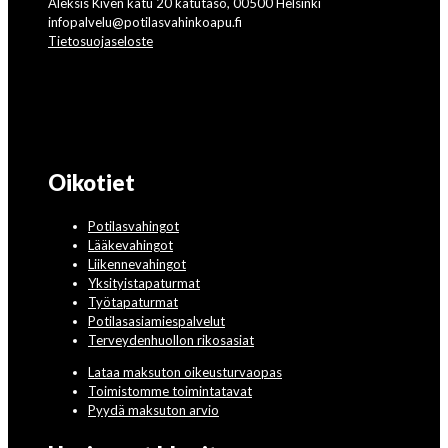
Aleksis Kiven katu 20 katutaso, 00500 Helsinki
infopalvelu@potilasvahinkoapu.fi
Tietosuojaseloste
Oikotiet
Potilasvahingot
Lääkevahingot
Liikennevahingot
Yksityistapaturmat
Työtapaturmat
Potilasasiamiespalvelut
Terveydenhuollon rikosasiat
Lataa maksuton oikeusturvaopas
Toimistomme toimintatavat
Pyydä maksuton arvio