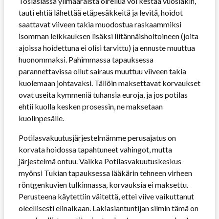
Tosiasiassa ylimääräistä oireilua voi kestää vuosiakin,
tauti ehtiä lähettää etäpesäkkeitä ja levitä, hoidot
saattavat viiveen takia muodostua raskaammiksi
isomman leikkauksen lisäksi liitännäishoitoineen (joita
ajoissa hoidettuna ei olisi tarvittu) ja ennuste muuttua
huonommaksi. Pahimmassa tapauksessa
parannettavissa ollut sairaus muuttuu viiveen takia
kuolemaan johtavaksi. Tällöin maksettavat korvaukset
ovat useita kymmeniä tuhansia euroja, ja jos potilas
ehtii kuolla kesken prosessin, ne maksetaan
kuolinpesälle.
Potilasvakuutusjärjestelmämme perusajatus on
korvata hoidossa tapahtuneet vahingot, mutta
järjestelmä ontuu. Vaikka Potilasvakuutuskeskus
myönsi Tukian tapauksessa lääkärin tehneen virheen
röntgenkuvien tulkinnassa, korvauksia ei maksettu.
Perusteena käytettiin väitettä, ettei viive vaikuttanut
oleellisesti elinaikaan. Lakiasiantuntijan silmin tämä on