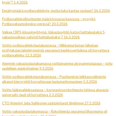
hyvin”? 1.4.2026
Ennätysmäärä potilasvahinkoja, mutta kuka kantaa vastuun? 26.3.2026
Potilasvahinkoilmoitusten määrä kovassa kasvussa – pysyykö
Potilasvakuutuskeskus perässä? 20.3.2026
Vaikea CRPS-kipuoireyhtymä. Vakuutusyhtiö katsoi haittaluokaksi 5,
vakuutusoikeus vahvisti haittaluokaksi 7 16.3.2026
Voitto potilasvahinkolautakunnassa – Nilkkamurtuman jälkeisen
profylaksian laiminlyönnistä seurannut keuhkoveritulppa oli korvattava
potilasvahinko 12.3.2026
Aiemmin vakuutuslautakunnassa voittamamme aivovammatapaus – juttu
uudelleen ajankohtainen 9.3.2026
Voitto potilasvahinkolautakunnassa – Puuttuneista leikkausvälineistä
alkanut kierre johti korvattavaan luutumattomuuteen 5.3.2026
Voitto lääkevahinkoasiassa – koronavirusrokotteesta johtuva alopecia
universalis-tauti oli korvattava 2.3.2026
CTO (interim) Juha Suihkonen päätoimisesti tiimiimme 27.2.2026
Voitto vakuutuslautakunnassa – Rokotteesta seurannut lihasreuma oli