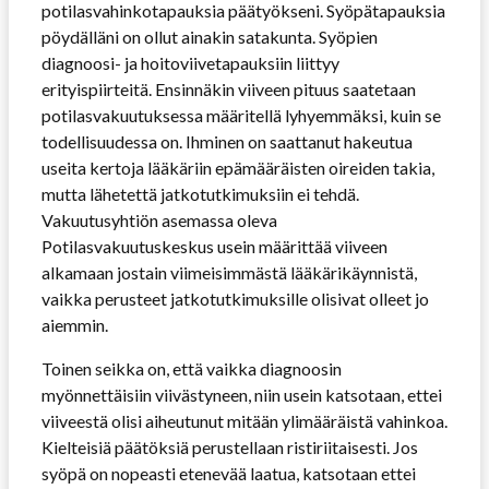
potilasvahinkotapauksia päätyökseni. Syöpätapauksia
pöydälläni on ollut ainakin satakunta. Syöpien
diagnoosi- ja hoitoviivetapauksiin liittyy
erityispiirteitä. Ensinnäkin viiveen pituus saatetaan
potilasvakuutuksessa määritellä lyhyemmäksi, kuin se
todellisuudessa on. Ihminen on saattanut hakeutua
useita kertoja lääkäriin epämääräisten oireiden takia,
mutta lähetettä jatkotutkimuksiin ei tehdä.
Vakuutusyhtiön asemassa oleva
Potilasvakuutuskeskus usein määrittää viiveen
alkamaan jostain viimeisimmästä lääkärikäynnistä,
vaikka perusteet jatkotutkimuksille olisivat olleet jo
aiemmin.
Toinen seikka on, että vaikka diagnoosin
myönnettäisiin viivästyneen, niin usein katsotaan, ettei
viiveestä olisi aiheutunut mitään ylimääräistä vahinkoa.
Kielteisiä päätöksiä perustellaan ristiriitaisesti. Jos
syöpä on nopeasti etenevää laatua, katsotaan ettei