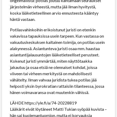
ongelmallista: potilas joutuu kantamaan seuraukset
järjestelmän virheestä, mutta jää ilman hyvitystä,
koska lääketieteellinen arvio ennusteesta kääntyy
häntä vastaan.
Potilasvahinkoihin erikoistunut juristi on etenkin
vakavissa tapauksissa usein tarpeen. Kun vastassa on
vakuutuskeskuksen kaltainen toimija, on potilas usein
alakynnessä. Asiantunteva juristi osaa mm. haastaa
asiantuntijalausuntojen lääketieteelliset perusteet.
Kokenut juristi ymmärtää, miten näyttötaakka
jakautuu ja osaa etsiä ne olennaiset kohdat, joissa
viiveen tai virheen merkitystä on mahdollisesti
vähätelty. Ilman vahvaa juridista tukea potilas jää
helposti yksin byrokratian rattaisiin tilanteessa, jossa
hänen voimavaransa ovat muutenkin vähissä.
LÄHDE https://yle.fi/a/74-20228819
Lääkärit eivät löytäneet Matti Tukian syöpää kuvista –
hän sai kuolemantuomion, mutta ei korvauksia