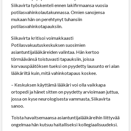
Siikavirta työskenteli ennen lakifirmaansa vuosia
potilasvahinkolautakunnassa. Omien sanojensa
mukaan hän on perehtynyt tuhansiin
potilasvahinkotapauksiin.
Siikavirta kritisoi voimakkaasti
Potilasvakuutuskeskuksen suosimien
asiantuntijalääkäreiden valintaa. Hän kertoo
törmäävänsä toistuvasti tapauksiin, joissa
korvauspäätöksen tueksi on pyydetty lausunto eri alan
lääkäriltä kuin, mitä vahinkotapaus koskee.
– Keskuksen käyttämä lääkäri voi olla vaikkapa
ortopedi ja hänet sitten on pyydetty arvioimaan juttua,
jossa on kyse neurologisesta vammasta, Siikavirta
sanoo.
Toista havaitsemaansa asiantuntijalääkäreihin liittyvää
ongelmaa hän kutsuu haitalliseksi kollegiaalisuudeksi.