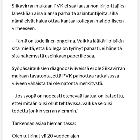
Siikavirran mukaan PVK ei saa lausunnon kirjoittajiksi
läheskään aina alansa parhaita asiantuntijoita, sillä
nämä eivät halua ottaa kantaa kollegan mahdolliseen
virheeseen.
– Tämä on todellinen ongelma. Vaikka lääkäri olisikin
sitä mieltä, että kollega on tyrinyt pahasti, ei häneltä
sitä näkemystä useinkaan paperille saa.
Syöpäsairauksien diagnoosiviiveissä ei ole Siikavirran
mukaan tavatonta, että PVK painottaa ratkaisussa
viiveen vähäistä tai olematonta merkitystä.
– Jos syöpä on nopeasti etenevää laatua, on katsottu,
ettei mitään olisi ollut tehtävissä, vaikka se olisi
todettu jonkin verran aiemmin.”
Tarkennan asiaa hieman tässä:
Olen tutkinut yli 20 vuoden ajan