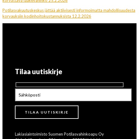
korvattava lääkevahinko 25.2.2026
Potilasvakuutuskeskus jättää aktiivisesti informoimatta mahdollisuudesta
korvauksiin kodinhoitokustannuksista 12.2.2026
Tilaa uutiskirje
Lakiasiaintoimisto Suomen Potilasvahinkoapu Oy