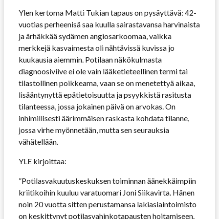
Ylen kertoma Matti Tukian tapaus on pysäyttävä: 42-
vuotias perheenisä saa kuulla sairastavansa harvinaista
ja ärhäkkää sydämen angiosarkoomaa, vaikka
merkkejä kasvaimesta oli nähtävissä kuvissa jo
kuukausia aiemmin. Potilaan näkökulmasta
diagnoosiviive ei ole vain lääketieteellinen termi tai
tilastollinen poikkeama, vaan se on menetettyä aikaa,
lisääntynyttä epätietoisuutta ja psyykkistä rasitusta
tilanteessa, jossa jokainen päivä on arvokas. On
inhimillisesti äärimmäisen raskasta kohdata tilanne,
jossa virhe myönnetään, mutta sen seurauksia
vähätellään.
YLE kirjoittaa:
”Potilasvakuutuskeskuksen toiminnan äänekkäimpiin
kriitikoihin kuuluu varatuomari Joni Siikavirta. Hänen
noin 20 vuotta sitten perustamansa lakiasiaintoimisto
on keskittynyt potilasvahinkotapausten hoitamiseen.