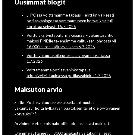
Uusimmat blogit
LIIPOssa voittamamme tapaus – erittäin vaikeasti
potilasvahingossa vammautuneen korvauksia tuli
korottaa selvästi 15.7.2026
Voitto yksityistapaturma-asiassa – vakuutusyhtiö
maksoi FINE:lle tekemämme valituksen johdosta yli
16.000 euron lisäkorvauksen 6.7.2026
Voitto vakuutusoikeudessa aivovamma-asiassa
1.7.2026
Voittamamme potilasvahinkotapaus –
tekonivelleikkauksessa potilasvahinko 1.7.2026
Maksuton arvio
Saitko Potilasvakuutuskeskukselta tai muulta
vakuutusyhtiöltä hylkäävän päätöksen tai et ole tyytyväinen
korvauksiin?
Arvioimme etenemismahdollisuudet asiassasi maksutta.
Olemme auttaneet yli 3000 asiakasta valtakunnallisesti.