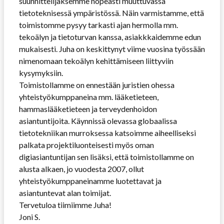
suunnittelijaksemme nopeasti muuttuvassa
tietoteknisessä ympäristössä. Näin varmistamme, että
toimistomme pysyy tarkasti ajan hermolla mm.
tekoälyn ja tietoturvan kanssa, asiakkkaidemme edun
mukaisesti. Juha on keskittynyt viime vuosina työssään
nimenomaan tekoälyn kehittämiseen liittyviin
kysymyksiin.
Toimistollamme on ennestään juristien ohessa
yhteistyökumppaneina mm. lääketieteen,
hammaslääketieteen ja terveydenhoidon
asiantuntijoita. Käynnissä olevassa globaalissa
tietotekniikan murroksessa katsoimme aiheelliseksi
palkata projektiluonteisesti myös oman
digiasiantuntijan sen lisäksi, että toimistollamme on
alusta alkaen, jo vuodesta 2007, ollut
yhteistyökumppaneinamme luotettavat ja
asiantuntevat alan toimijat.
Tervetuloa tiimiimme Juha!
Joni S.