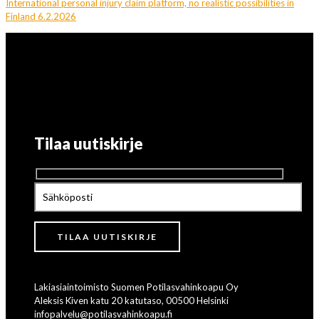
International personal injury claim platform, no realistic possibilities in
Finland 6.2.2026
Tilaa uutiskirje
Lakiasiaintoimisto Suomen Potilasvahinkoapu Oy
Aleksis Kiven katu 20 katutaso, 00500 Helsinki
infopalvelu@potilasvahinkoapu.fi