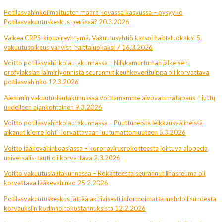
Potilasvahinkoilmoitusten määrä kovassa kasvussa – pysyykö
Potilasvakuutuskeskus perässä? 20.3.2026
Vaikea CRPS-kipuoireyhtymä. Vakuutusyhtiö katsoi haittaluokaksi 5,
vakuutusoikeus vahvisti haittaluokaksi 7 16.3.2026
Voitto potilasvahinkolautakunnassa – Nilkkamurtuman jälkeisen
profylaksian laiminlyönnistä seurannut keuhkoveritulppa oli korvattava
potilasvahinko 12.3.2026
Aiemmin vakuutuslautakunnassa voittamamme aivovammatapaus – juttu
uudelleen ajankohtainen 9.3.2026
Voitto potilasvahinkolautakunnassa – Puuttuneista leikkausvälineistä
alkanut kierre johti korvattavaan luutumattomuuteen 5.3.2026
Voitto lääkevahinkoasiassa – koronavirusrokotteesta johtuva alopecia
universalis-tauti oli korvattava 2.3.2026
Voitto vakuutuslautakunnassa – Rokotteesta seurannut lihasreuma oli
korvattava lääkevahinko 25.2.2026
Potilasvakuutuskeskus jättää aktiivisesti informoimatta mahdollisuudesta
korvauksiin kodinhoitokustannuksista 12.2.2026