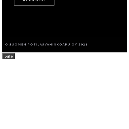
© SUOMEN POTILASVAHINKOAPU OY 2026
Sulje