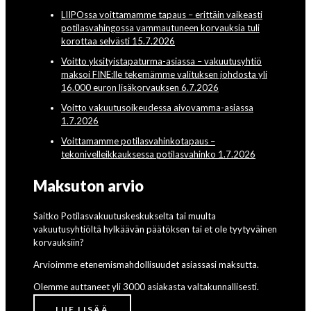
LIIPOssa voittamamme tapaus – erittäin vaikeasti
potilasvahingossa vammautuneen korvauksia tuli
korottaa selvästi 15.7.2026
Voitto yksityistapaturma-asiassa – vakuutusyhtiö
maksoi FINE:lle tekemämme valituksen johdosta yli
16.000 euron lisäkorvauksen 6.7.2026
Voitto vakuutusoikeudessa aivovamma-asiassa
1.7.2026
Voittamamme potilasvahinkotapaus –
tekonivelleikkauksessa potilasvahinko 1.7.2026
Maksuton arvio
Saitko Potilasvakuutuskeskukselta tai muulta
vakuutusyhtiöltä hylkäävän päätöksen tai et ole tyytyväinen
korvauksiin?
Arvioimme etenemismahdollisuudet asiassasi maksutta.
Olemme auttaneet yli 3000 asiakasta valtakunnallisesti.
LUE LISÄÄ