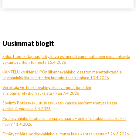
Uusimmat blogit
Sofia Tuomen tapaus järkyttävä esimerkki vammautuneen piinaamisesta
vakuutusyhtiön toimesta 15.4.2026
KANTELU koskien LIIPOn liikennevahinko-osaston menettelytapoja,
englanninkielisten liitteiden huomiotta jättäminen 10.4.2026
Verottaja vie henkilövahingoissa vammautuneiden
ansionmenetyskorvauksista liikaa 7.4.2026
Sovinto Potilasvakuutuskeskuksen kanssa ansionmenetysasiassa
käräjäoikeudessa 3.4.2026
Potilasvahinkoilmoituksia ennätysmäärä – onko ”valtakunnassa kaikki
hyvin”? 1.4.2026
Ennätysmäärä potilasvahinkoja, mutta kuka kantaa vastuun? 26.3.2026