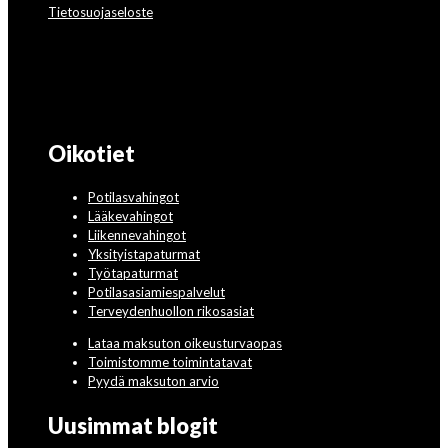
Tietosuojaseloste
Oikotiet
Potilasvahingot
Lääkevahingot
Liikennevahingot
Yksityistapaturmat
Työtapaturmat
Potilasasiamiespalvelut
Terveydenhuollon rikosasiat
Lataa maksuton oikeusturvaopas
Toimistomme toimintatavat
Pyydä maksuton arvio
Uusimmat blogit