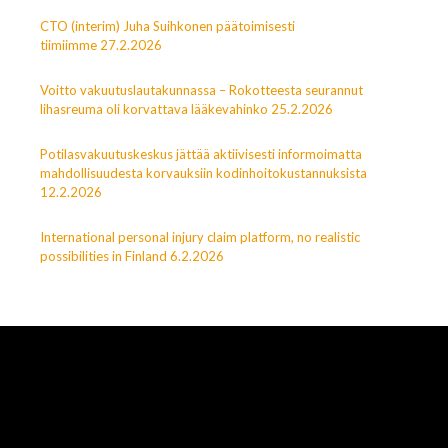
CTO (interim) Juha Suihkonen päätoimisesti
tiimiimme 27.2.2026
Voitto vakuutuslautakunnassa – Rokotteesta seurannut
lihasreuma oli korvattava lääkevahinko 25.2.2026
Potilasvakuutuskeskus jättää aktiivisesti informoimatta
mahdollisuudesta korvauksiin kodinhoitokustannuksista
12.2.2026
International personal injury claim platform, no realistic
possibilities in Finland 6.2.2026