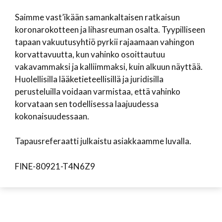
Saimme vast’ikään samankaltaisen ratkaisun
koronarokotteen ja lihasreuman osalta. Tyypilliseen
tapaan vakuutusyhtiö pyrkii rajaamaan vahingon
korvattavuutta, kun vahinko osoittautuu
vakavammaksi ja kalliimmaksi, kuin alkuun näyttää.
Huolellisilla lääketieteellisillä ja juridisilla
perusteluilla voidaan varmistaa, että vahinko
korvataan sen todellisessa laajuudessa
kokonaisuudessaan.
Tapausreferaatti julkaistu asiakkaamme luvalla.
FINE-80921-T4N6Z9