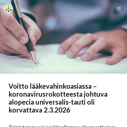
Siirry
sisältöön
Vali
Voitto lääkevahinkoasiassa –
koronavirusrokotteesta johtuva
alopecia universalis-tauti oli
korvattava 2.3.2026