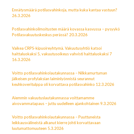
Ennätysmäärä potilasvahinkoja, mutta kuka kantaa vastuun?
26.3.2026
Potilasvahinkoilmoitusten määrä kovassa kasvussa – pysyykö
Potilasvakuutuskeskus perässä? 20.3.2026
Vaikea CRPS-kipuoireyhtymä. Vakuutusyhtiö katsoi
haittaluokaksi 5, vakuutusoikeus vahvisti haittaluokaksi 7
16.3.2026
Voitto potilasvahinkolautakunnassa – Nilkkamurtuman
jälkeisen profylaksian laiminlyönnistä seurannut
keuhkoveritulppa oli korvattava potilasvahinko 12.3.2026
Aiemmin vakuutuslautakunnassa voittamamme
aivovammatapaus – juttu uudelleen ajankohtainen 9.3.2026
Voitto potilasvahinkolautakunnassa – Puuttuneista
leikkausvälineistä alkanut kierre johti korvattavaan
luutumattomuuteen 5.3.2026