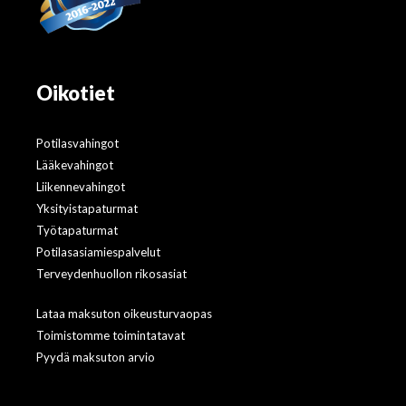
Oikotiet
Potilasvahingot
Lääkevahingot
Liikennevahingot
Yksityistapaturmat
Työtapaturmat
Potilasasiamiespalvelut
Terveydenhuollon rikosasiat
Lataa maksuton oikeusturvaopas
Toimistomme toimintatavat
Pyydä maksuton arvio