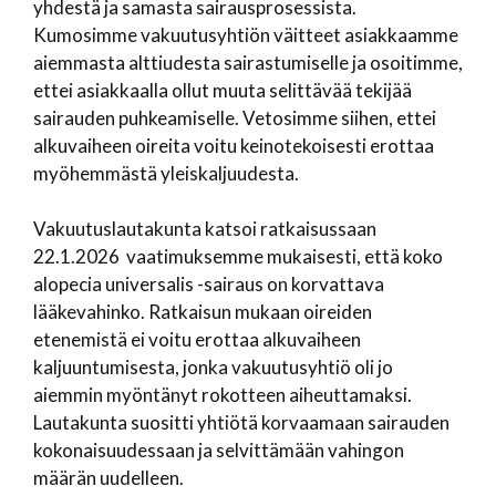
yhdestä ja samasta sairausprosessista.
Kumosimme vakuutusyhtiön väitteet asiakkaamme
aiemmasta alttiudesta sairastumiselle ja osoitimme,
ettei asiakkaalla ollut muuta selittävää tekijää
sairauden puhkeamiselle. Vetosimme siihen, ettei
alkuvaiheen oireita voitu keinotekoisesti erottaa
myöhemmästä yleiskaljuudesta.
Vakuutuslautakunta katsoi ratkaisussaan
22.1.2026 vaatimuksemme mukaisesti, että koko
alopecia universalis -sairaus on korvattava
lääkevahinko. Ratkaisun mukaan oireiden
etenemistä ei voitu erottaa alkuvaiheen
kaljuuntumisesta, jonka vakuutusyhtiö oli jo
aiemmin myöntänyt rokotteen aiheuttamaksi.
Lautakunta suositti yhtiötä korvaamaan sairauden
kokonaisuudessaan ja selvittämään vahingon
määrän uudelleen.