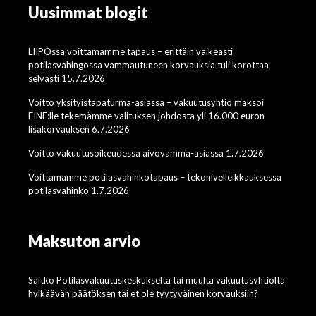
Uusimmat blogit
LIIPOssa voittamamme tapaus – erittäin vaikeasti
potilasvahingossa vammautuneen korvauksia tuli korottaa
selvästi 15.7.2026
Voitto yksityistapaturma-asiassa – vakuutusyhtiö maksoi
FINE:lle tekemämme valituksen johdosta yli 16.000 euron
lisäkorvauksen 6.7.2026
Voitto vakuutusoikeudessa aivovamma-asiassa 1.7.2026
Voittamamme potilasvahinkotapaus – tekonivelleikkauksessa
potilasvahinko 1.7.2026
Maksuton arvio
Saitko Potilasvakuutuskeskukselta tai muulta vakuutusyhtiöltä
hylkäävän päätöksen tai et ole tyytyväinen korvauksiin?