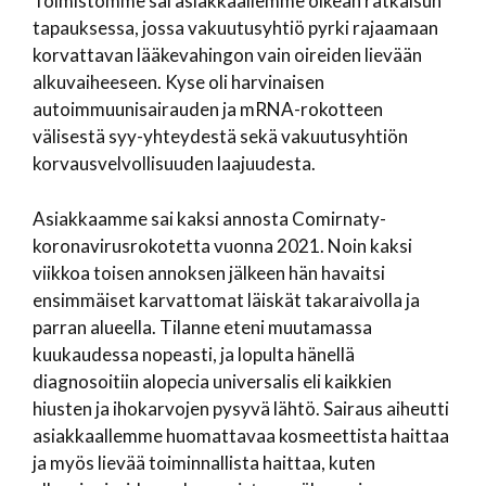
Toimistomme sai asiakkaallemme oikean ratkaisun
tapauksessa, jossa vakuutusyhtiö pyrki rajaamaan
korvattavan lääkevahingon vain oireiden lievään
alkuvaiheeseen. Kyse oli harvinaisen
autoimmuunisairauden ja mRNA-rokotteen
välisestä syy-yhteydestä sekä vakuutusyhtiön
korvausvelvollisuuden laajuudesta.
Asiakkaamme sai kaksi annosta Comirnaty-
koronavirusrokotetta vuonna 2021. Noin kaksi
viikkoa toisen annoksen jälkeen hän havaitsi
ensimmäiset karvattomat läiskät takaraivolla ja
parran alueella. Tilanne eteni muutamassa
kuukaudessa nopeasti, ja lopulta hänellä
diagnosoitiin alopecia universalis eli kaikkien
hiusten ja ihokarvojen pysyvä lähtö. Sairaus aiheutti
asiakkaallemme huomattavaa kosmeettista haittaa
ja myös lievää toiminnallista haittaa, kuten