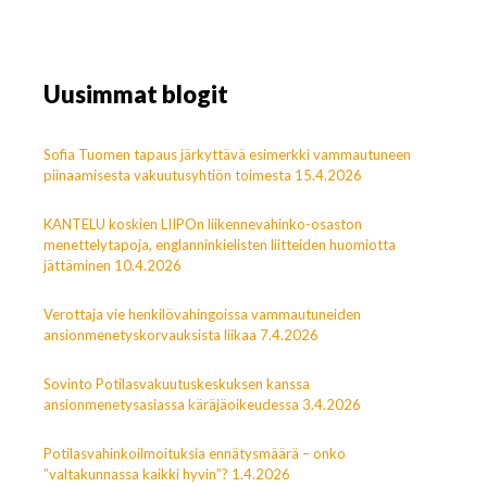
Uusimmat blogit
Sofia Tuomen tapaus järkyttävä esimerkki vammautuneen
piinaamisesta vakuutusyhtiön toimesta 15.4.2026
KANTELU koskien LIIPOn liikennevahinko-osaston
menettelytapoja, englanninkielisten liitteiden huomiotta
jättäminen 10.4.2026
Verottaja vie henkilövahingoissa vammautuneiden
ansionmenetyskorvauksista liikaa 7.4.2026
Sovinto Potilasvakuutuskeskuksen kanssa
ansionmenetysasiassa käräjäoikeudessa 3.4.2026
Potilasvahinkoilmoituksia ennätysmäärä – onko
”valtakunnassa kaikki hyvin”? 1.4.2026