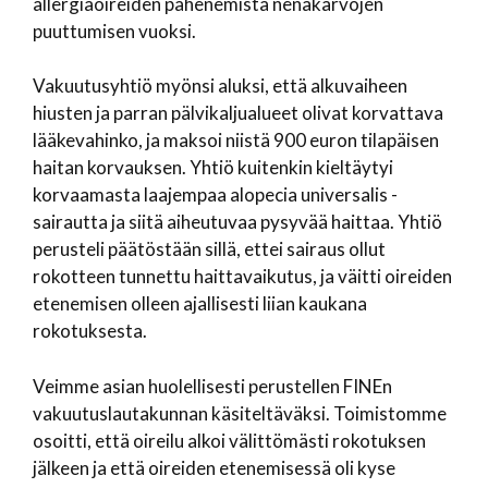
allergiaoireiden pahenemista nenäkarvojen
puuttumisen vuoksi.
Vakuutusyhtiö myönsi aluksi, että alkuvaiheen
hiusten ja parran pälvikaljualueet olivat korvattava
lääkevahinko, ja maksoi niistä 900 euron tilapäisen
haitan korvauksen. Yhtiö kuitenkin kieltäytyi
korvaamasta laajempaa alopecia universalis -
sairautta ja siitä aiheutuvaa pysyvää haittaa. Yhtiö
perusteli päätöstään sillä, ettei sairaus ollut
rokotteen tunnettu haittavaikutus, ja väitti oireiden
etenemisen olleen ajallisesti liian kaukana
rokotuksesta.
Veimme asian huolellisesti perustellen FINEn
vakuutuslautakunnan käsiteltäväksi. Toimistomme
osoitti, että oireilu alkoi välittömästi rokotuksen
jälkeen ja että oireiden etenemisessä oli kyse