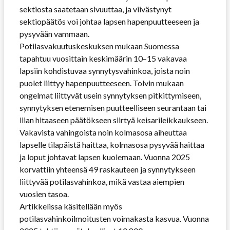
sektiosta saatetaan sivuuttaa, ja viivästynyt
sektiopäätös voi johtaa lapsen hapenpuutteeseen ja
pysyvään vammaan.
Potilasvakuutuskeskuksen mukaan Suomessa
tapahtuu vuosittain keskimäärin 10–15 vakavaa
lapsiin kohdistuvaa synnytysvahinkoa, joista noin
puolet liittyy hapenpuutteeseen. Tolvin mukaan
ongelmat liittyvät usein synnytyksen pitkittymiseen,
synnytyksen etenemisen puutteelliseen seurantaan tai
liian hitaaseen päätökseen siirtyä keisarileikkaukseen.
Vakavista vahingoista noin kolmasosa aiheuttaa
lapselle tilapäistä haittaa, kolmasosa pysyvää haittaa
ja loput johtavat lapsen kuolemaan. Vuonna 2025
korvattiin yhteensä 49 raskauteen ja synnytykseen
liittyvää potilasvahinkoa, mikä vastaa aiempien
vuosien tasoa.
Artikkelissa käsitellään myös
potilasvahinkoilmoitusten voimakasta kasvua. Vuonna