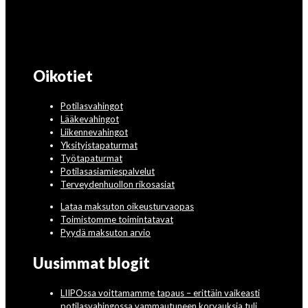
Oikotiet
Potilasvahingot
Lääkevahingot
Liikennevahingot
Yksityistapaturmat
Työtapaturmat
Potilasasiamiespalvelut
Terveydenhuollon rikosasiat
Lataa maksuton oikeusturvaopas
Toimistomme toimintatavat
Pyydä maksuton arvio
Uusimmat blogit
LIIPOssa voittamamme tapaus – erittäin vaikeasti
potilasvahingossa vammautuneen korvauksia tuli