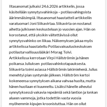
Iltasanomat julkaisi 24.6.2026 artikkelin, jossa
käsitellään synnytysvahinkoja – potilasvahingoista
äärimmäisimpiä. Iltasanomat haastatteli artikkeliin
varatuomari Joni Siikavirtaa. Siikavirta on nostanut
aihetta julkiseen keskusteluun jo vuosien ajan. Hän on
korostanut, että yksikin vältettävissä ollut
synnytysvahinko on liikaa. Näkemyksen jakaa myös
artikkelissa haastateltu Potilasvakuutuskeskuksen
potilasturvallisuuslääkäri Morag Tolvi.
Artikkelissa kerrotaan Virpi Hällströmin ja hänen
poikansa Juliuksen potilasvahinkotapauksesta.
Siikavirta toimi asiassa Hällströmin lakimiehenä. Julius
menehtyi pian syntymän jälkeen. Hällström kertoi
kokeneensa synnytyksen aikana vahvaa huolta, mutta
hänen huoliaan ei kuunneltu. Lisäksi hänelle aiheutui
synnytyksessä vakavia repeämiä sekä lantion ja lonkan
alueen vammoja, jotka todettiin vasta vuosia
myöhemmin kipujen kroonistuttua. Hän on ollut