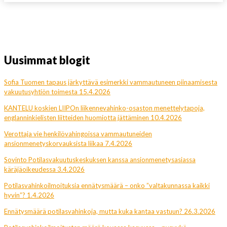
Uusimmat blogit
Sofia Tuomen tapaus järkyttävä esimerkki vammautuneen piinaamisesta
vakuutusyhtiön toimesta 15.4.2026
KANTELU koskien LIIPOn liikennevahinko-osaston menettelytapoja,
englanninkielisten liitteiden huomiotta jättäminen 10.4.2026
Verottaja vie henkilövahingoissa vammautuneiden
ansionmenetyskorvauksista liikaa 7.4.2026
Sovinto Potilasvakuutuskeskuksen kanssa ansionmenetysasiassa
käräjäoikeudessa 3.4.2026
Potilasvahinkoilmoituksia ennätysmäärä – onko ”valtakunnassa kaikki
hyvin”? 1.4.2026
Ennätysmäärä potilasvahinkoja, mutta kuka kantaa vastuun? 26.3.2026