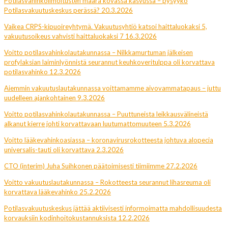
Potilasvahinkoilmoitusten määrä kovassa kasvussa – pysyykö
Potilasvakuutuskeskus perässä? 20.3.2026
Vaikea CRPS-kipuoireyhtymä. Vakuutusyhtiö katsoi haittaluokaksi 5,
vakuutusoikeus vahvisti haittaluokaksi 7 16.3.2026
Voitto potilasvahinkolautakunnassa – Nilkkamurtuman jälkeisen
profylaksian laiminlyönnistä seurannut keuhkoveritulppa oli korvattava
potilasvahinko 12.3.2026
Aiemmin vakuutuslautakunnassa voittamamme aivovammatapaus – juttu
uudelleen ajankohtainen 9.3.2026
Voitto potilasvahinkolautakunnassa – Puuttuneista leikkausvälineistä
alkanut kierre johti korvattavaan luutumattomuuteen 5.3.2026
Voitto lääkevahinkoasiassa – koronavirusrokotteesta johtuva alopecia
universalis-tauti oli korvattava 2.3.2026
CTO (interim) Juha Suihkonen päätoimisesti tiimiimme 27.2.2026
Voitto vakuutuslautakunnassa – Rokotteesta seurannut lihasreuma oli
korvattava lääkevahinko 25.2.2026
Potilasvakuutuskeskus jättää aktiivisesti informoimatta mahdollisuudesta
korvauksiin kodinhoitokustannuksista 12.2.2026