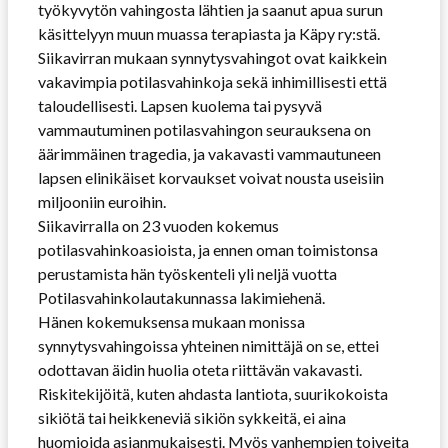
työkyvytön vahingosta lähtien ja saanut apua surun
käsittelyyn muun muassa terapiasta ja Käpy ry:stä.
Siikavirran mukaan synnytysvahingot ovat kaikkein
vakavimpia potilasvahinkoja sekä inhimillisesti että
taloudellisesti. Lapsen kuolema tai pysyvä
vammautuminen potilasvahingon seurauksena on
äärimmäinen tragedia, ja vakavasti vammautuneen
lapsen elinikäiset korvaukset voivat nousta useisiin
miljooniin euroihin.
Siikavirralla on 23 vuoden kokemus
potilasvahinkoasioista, ja ennen oman toimistonsa
perustamista hän työskenteli yli neljä vuotta
Potilasvahinkolautakunnassa lakimiehenä.
Hänen kokemuksensa mukaan monissa
synnytysvahingoissa yhteinen nimittäjä on se, ettei
odottavan äidin huolia oteta riittävän vakavasti.
Riskitekijöitä, kuten ahdasta lantiota, suurikokoista
sikiötä tai heikkeneviä sikiön sykkeitä, ei aina
huomioida asianmukaisesti. Myös vanhempien toiveita