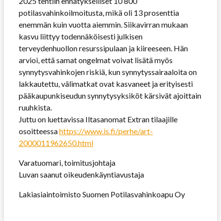
2025 tehtiin ennätykselliset 10 800
potilasvahinkoilmoitusta, mikä oli 13 prosenttia
enemmän kuin vuotta aiemmin. Siikavirran mukaan
kasvu liittyy todennäköisesti julkisen
terveydenhuollon resurssipulaan ja kiireeseen. Hän
arvioi, että samat ongelmat voivat lisätä myös
synnytysvahinkojen riskiä, kun synnytyssairaaloita on
lakkautettu, välimatkat ovat kasvaneet ja erityisesti
pääkaupunkiseudun synnytysyksiköt kärsivät ajoittain
ruuhkista.
Juttu on luettavissa Iltasanomat Extran tilaajille
osoitteessa
https://www.is.fi/
perhe/art-
2000011962650.html
Varatuomari, toimitusjohtaja
Luvan saanut oikeudenkäyntiavustaja
Lakiasiaintoimisto Suomen Potilasvahinkoapu Oy