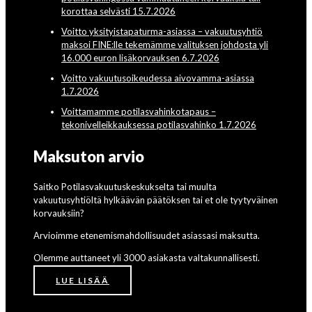
korottaa selvästi 15.7.2026
Voitto yksityistapaturma-asiassa – vakuutusyhtiö
maksoi FINE:lle tekemämme valituksen johdosta yli
16.000 euron lisäkorvauksen 6.7.2026
Voitto vakuutusoikeudessa aivovamma-asiassa
1.7.2026
Voittamamme potilasvahinkotapaus –
tekonivelleikkauksessa potilasvahinko 1.7.2026
Maksuton arvio
Saitko Potilasvakuutuskeskukselta tai muulta
vakuutusyhtiöltä hylkäävän päätöksen tai et ole tyytyväinen
korvauksiin?
Arvioimme etenemismahdollisuudet asiassasi maksutta.
Olemme auttaneet yli 3000 asiakasta valtakunnallisesti.
LUE LISÄÄ