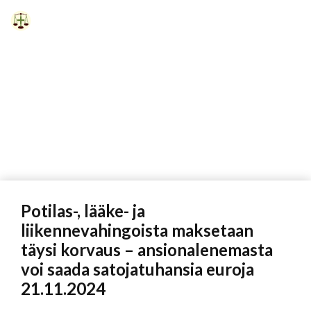
Siirry
sisältöön
Vali
Potilas-, lääke- ja
liikennevahingoista maksetaan
täysi korvaus – ansionalenemasta
voi saada satojatuhansia euroja
21.11.2024