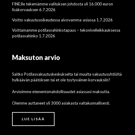
FINE:lle tekemämme valituksen johdosta yli 16.000 euron
lisäkorvauksen 6.7.2026
Voitto vakuutusoikeudessa aivovamma-asiassa 1.7.2026
Voittamamme potilasvahinkotapaus – tekonivelleikkauksessa
potilasvahinko 1.7.2026
Maksuton arvio
Saitko Potilasvakuutuskeskukselta tai muulta vakuutusyhtiöltä
hylkäävän päätöksen tai et ole tyytyväinen korvauksiin?
Arvioimme etenemismahdollisuudet asiassasi maksutta.
Olemme auttaneet yli 3000 asiakasta valtakunnallisesti.
LUE LISÄÄ