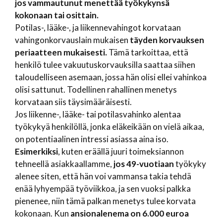
jos vammautunut menettää työkykynsä
kokonaan tai osittain.
Potilas-, lääke-, ja liikennevahingot korvataan
vahingonkorvauslain mukaisen
täyden korvauksen
periaatteen mukaisesti.
Tämä tarkoittaa, että
henkilö tulee vakuutuskorvauksilla saattaa siihen
taloudelliseen asemaan, jossa hän olisi ellei vahinkoa
olisi sattunut. Todellinen rahallinen menetys
korvataan siis täysimääräisesti.
Jos liikenne-, lääke- tai potilasvahinko alentaa
työkykyä henkilöllä, jonka eläkeikään on vielä aikaa,
on potentiaalinen intressi asiassa aina iso.
Esimerkiksi
, kuten eräällä juuri toimeksiannon
tehneellä asiakkaallamme,
jos 49-vuotiaan
työkyky
alenee siten, että hän voi vammansa takia tehdä
enää lyhyempää työviikkoa, ja sen vuoksi palkka
pienenee, niin tämä palkan menetys tulee korvata
kokonaan. Kun
ansionalenema on 6.000 euroa