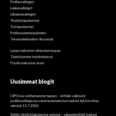
Potilasvahingot
Lääkevahingot
Liikennevahingot
Yksityistapaturmat
Työtapaturmat
Potilasasiamiespalvelut
Terveydenhuollon rikosasiat
Lataa maksuton oikeusturvaopas
Toimistomme toimintatavat
Pyydä maksuton arvio
Uusimmat blogit
LIIPOssa voittamamme tapaus – erittäin vaikeasti
potilasvahingossa vammautuneen korvauksia tuli korottaa
selvästi 15.7.2026
Voitto yksityistapaturma-asiassa – vakuutusyhtiö maksoi