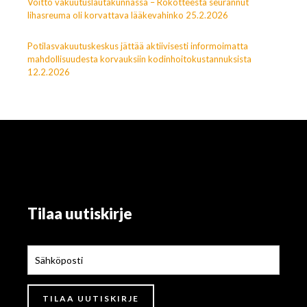
Voitto vakuutuslautakunnassa – Rokotteesta seurannut
lihasreuma oli korvattava lääkevahinko 25.2.2026
Potilasvakuutuskeskus jättää aktiivisesti informoimatta
mahdollisuudesta korvauksiin kodinhoitokustannuksista
12.2.2026
Tilaa uutiskirje