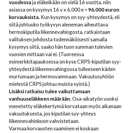
vuodessa
ja eläkeikään on vielä 16 vuotta, niin
asiassa on kysymys 16 v x 6.000 e =
96.000 euron
korvauksista.
Kun kysymys on syy-yhteydestä, eli
siitä johtuuko työkyvyn aleneman aiheuttava
hermokiputila liikennevahingosta, ratkaistaan
valituksen johdosta todennäköisesti samalla
kysymys siitä, saako hän tuon summan tulevien
vuosien mittaan vai ei. (Tuoreessa
esimerkkitapauksessa on kyse CRPS-kiputilan syy-
yhteydestä liikennevahingossa tulleeseen käden
murtumaan ja hermovammaan. Vakuutusyhtiön
mielestä CRPS johtuu muista syistä.)
Lisäksi ratkaisu tulee vaikuttamaan
vanhuuseläkkeen määrään.
Osa-aikatyön vuoksi
menetetty eläkekertymä korvataan myös aikanaan
vakuutuksesta, jos kiputilan syy-yhteys
liikennevahinkoon vahvistetaan.
Varmaa korvausten saaminen ei koskaan