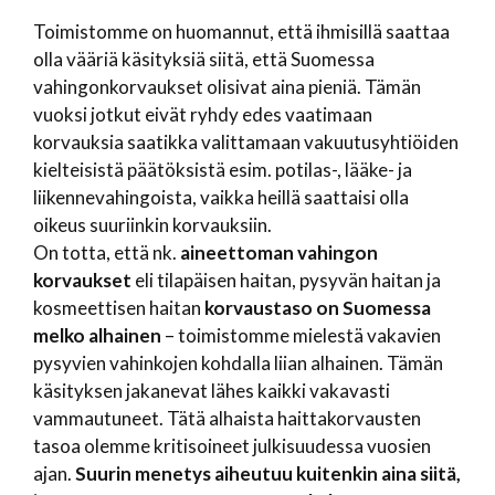
Toimistomme on huomannut, että ihmisillä saattaa
olla vääriä käsityksiä siitä, että Suomessa
vahingonkorvaukset olisivat aina pieniä. Tämän
vuoksi jotkut eivät ryhdy edes vaatimaan
korvauksia saatikka valittamaan vakuutusyhtiöiden
kielteisistä päätöksistä esim. potilas-, lääke- ja
liikennevahingoista, vaikka heillä saattaisi olla
oikeus suuriinkin korvauksiin.
On totta, että nk.
aineettoman vahingon
korvaukset
eli tilapäisen haitan, pysyvän haitan ja
kosmeettisen haitan
korvaustaso on Suomessa
melko alhainen
– toimistomme mielestä vakavien
pysyvien vahinkojen kohdalla liian alhainen. Tämän
käsityksen jakanevat lähes kaikki vakavasti
vammautuneet. Tätä alhaista haittakorvausten
tasoa olemme kritisoineet julkisuudessa vuosien
ajan.
Suurin menetys aiheutuu kuitenkin aina siitä,