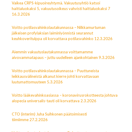
Vaikea CRPS-kipuoireyhtymä. Vakuutusyhtiö katsoi
haittaluokaksi 5, vakuutusoikeus vahvisti haittaluokaksi 7
16.3.2026
Voitto potilasvahinkolautakunnassa – Nilkkamurtuman
jälkeisen profylaksian laiminlyönnistä seurannut
keuhkoveritulppa oli korvattava potilasvahinko 12.3.2026
Aiemmin vakuutuslautakunnassa voittamamme
aivovammatapaus – juttu uudelleen ajankohtainen 9.3.2026
Voitto potilasvahinkolautakunnassa – Puuttuneista
leikkausvälineistä alkanut kierre johti korvattavaan
luutumattomuuteen 5.3.2026
Voitto lääkevahinkoasiassa – koronavirusrokotteesta johtuva
alopecia universalis-tauti oli korvattava 2.3.2026
CTO (interim) Juha Suihkonen päätoimisesti
tiimiimme 27.2.2026