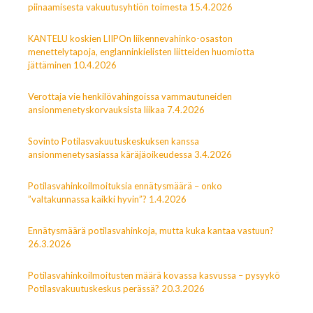
piinaamisesta vakuutusyhtiön toimesta 15.4.2026
KANTELU koskien LIIPOn liikennevahinko-osaston
menettelytapoja, englanninkielisten liitteiden huomiotta
jättäminen 10.4.2026
Verottaja vie henkilövahingoissa vammautuneiden
ansionmenetyskorvauksista liikaa 7.4.2026
Sovinto Potilasvakuutuskeskuksen kanssa
ansionmenetysasiassa käräjäoikeudessa 3.4.2026
Potilasvahinkoilmoituksia ennätysmäärä – onko
”valtakunnassa kaikki hyvin”? 1.4.2026
Ennätysmäärä potilasvahinkoja, mutta kuka kantaa vastuun?
26.3.2026
Potilasvahinkoilmoitusten määrä kovassa kasvussa – pysyykö
Potilasvakuutuskeskus perässä? 20.3.2026