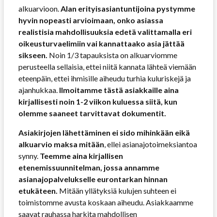
alkuarvioon.
Alan erityisasiantuntijoina pystymme
hyvin nopeasti arvioimaan, onko asiassa
realistisia mahdollisuuksia edetä valittamalla eri
oikeusturvaelimiin vai kannattaako asia jättää
sikseen.
Noin 1/3 tapauksista on alkuarviomme
perusteella sellaisia, ettei niitä kannata lähteä viemään
eteenpäin, ettei ihmisille aiheudu turhia kuluriskejä ja
ajanhukkaa.
Ilmoitamme tästä asiakkaille aina
kirjallisesti noin 1-2 viikon kuluessa siitä, kun
olemme saaneet tarvittavat dokumentit.
Asiakirjojen lähettäminen ei sido mihinkään eikä
alkuarvio maksa mitään
, ellei asianajotoimeksiantoa
synny.
Teemme aina kirjallisen
etenemissuunnitelman, jossa annamme
asianajopalvelukselle eurontarkan hinnan
etukäteen.
Mitään yllätyksiä kulujen suhteen ei
toimistomme avusta koskaan aiheudu. Asiakkaamme
saavat rauhassa harkita mahdollisen