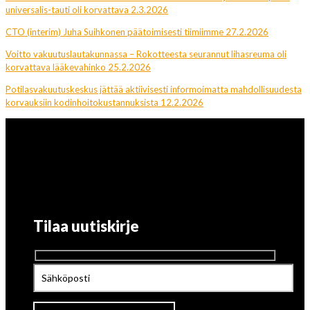
universalis-tauti oli korvattava 2.3.2026
CTO (interim) Juha Suihkonen päätoimisesti tiimiimme 27.2.2026
Voitto vakuutuslautakunnassa – Rokotteesta seurannut lihasreuma oli
korvattava lääkevahinko 25.2.2026
Potilasvakuutuskeskus jättää aktiivisesti informoimatta mahdollisuudesta
korvauksiin kodinhoitokustannuksista 12.2.2026
Tilaa uutiskirje