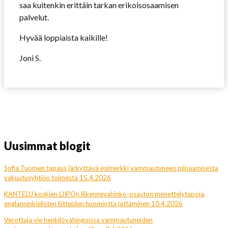
saa kuitenkin erittäin tarkan erikoisosaamisen
palvelut.
Hyvää loppiaista kaikille!
Joni S.
Uusimmat blogit
Sofia Tuomen tapaus järkyttävä esimerkki vammautuneen piinaamisesta
vakuutusyhtiön toimesta 15.4.2026
KANTELU koskien LIIPOn liikennevahinko-osaston menettelytapoja,
englanninkielisten liitteiden huomiotta jättäminen 10.4.2026
Verottaja vie henkilövahingoissa vammautuneiden