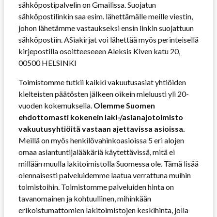
sähköpostipalvelin on Gmailissa. Suojatun
sähköpostilinkin saa esim. lähettämälle meille viestin,
johon lähetämme vastaukseksi ensin linkin suojattuun
sähköpostiin. ASiakirjat voi lähettää myös perinteisellä
kirjepostilla osoitteeseeen Aleksis Kiven katu 20,
00500 HELSINKI
Toimistomme tutkii kaikki vakuutusasiat yhtiöiden
kielteisten päätösten jälkeen oikein mieluusti yli 20-
vuoden kokemuksella.
Olemme Suomen
ehdottomasti kokenein laki-/asianajotoimisto
vakuutusyhtiöitä vastaan ajettavissa asioissa.
Meillä on myös henkilövahinkoasioissa 5 eri alojen
omaa asiantuntijalääkäriä käytettävissä, mitä ei
millään muulla lakitoimistolla Suomessa ole. Tämä lisää
olennaisesti palveluidemme laatua verrattuna muihin
toimistoihin. Toimistomme palveluiden hinta on
tavanomainen ja kohtuullinen, mihinkään
erikoistumattomien lakitoimistojen keskihinta, jolla