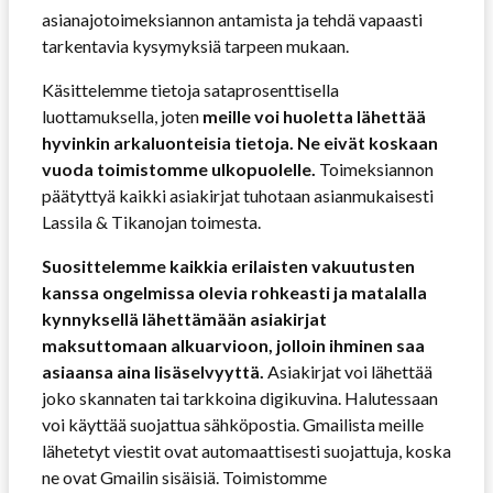
asianajotoimeksiannon antamista ja tehdä vapaasti
tarkentavia kysymyksiä tarpeen mukaan.
Käsittelemme tietoja sataprosenttisella
luottamuksella, joten
meille voi huoletta lähettää
hyvinkin arkaluonteisia tietoja. Ne eivät koskaan
vuoda toimistomme ulkopuolelle.
Toimeksiannon
päätyttyä kaikki asiakirjat tuhotaan asianmukaisesti
Lassila & Tikanojan toimesta.
Suosittelemme kaikkia erilaisten vakuutusten
kanssa ongelmissa olevia rohkeasti ja matalalla
kynnyksellä lähettämään asiakirjat
maksuttomaan alkuarvioon, jolloin ihminen saa
asiaansa aina lisäselvyyttä.
Asiakirjat voi lähettää
joko skannaten tai tarkkoina digikuvina. Halutessaan
voi käyttää suojattua sähköpostia. Gmailista meille
lähetetyt viestit ovat automaattisesti suojattuja, koska
ne ovat Gmailin sisäisiä. Toimistomme