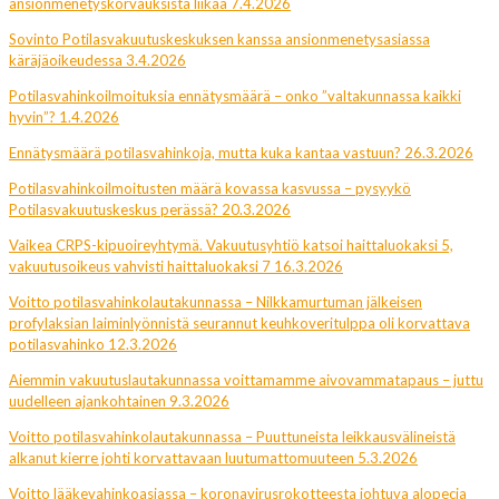
ansionmenetyskorvauksista liikaa 7.4.2026
Sovinto Potilasvakuutuskeskuksen kanssa ansionmenetysasiassa
käräjäoikeudessa 3.4.2026
Potilasvahinkoilmoituksia ennätysmäärä – onko ”valtakunnassa kaikki
hyvin”? 1.4.2026
Ennätysmäärä potilasvahinkoja, mutta kuka kantaa vastuun? 26.3.2026
Potilasvahinkoilmoitusten määrä kovassa kasvussa – pysyykö
Potilasvakuutuskeskus perässä? 20.3.2026
Vaikea CRPS-kipuoireyhtymä. Vakuutusyhtiö katsoi haittaluokaksi 5,
vakuutusoikeus vahvisti haittaluokaksi 7 16.3.2026
Voitto potilasvahinkolautakunnassa – Nilkkamurtuman jälkeisen
profylaksian laiminlyönnistä seurannut keuhkoveritulppa oli korvattava
potilasvahinko 12.3.2026
Aiemmin vakuutuslautakunnassa voittamamme aivovammatapaus – juttu
uudelleen ajankohtainen 9.3.2026
Voitto potilasvahinkolautakunnassa – Puuttuneista leikkausvälineistä
alkanut kierre johti korvattavaan luutumattomuuteen 5.3.2026
Voitto lääkevahinkoasiassa – koronavirusrokotteesta johtuva alopecia