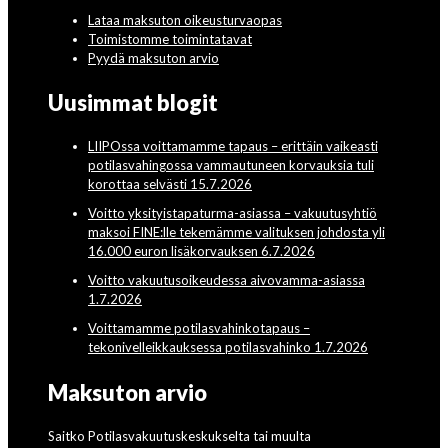
Lataa maksuton oikeusturvaopas
Toimistomme toimintatavat
Pyydä maksuton arvio
Uusimmat blogit
LIIPOssa voittamamme tapaus – erittäin vaikeasti
potilasvahingossa vammautuneen korvauksia tuli
korottaa selvästi 15.7.2026
Voitto yksityistapaturma-asiassa – vakuutusyhtiö
maksoi FINE:lle tekemämme valituksen johdosta yli
16.000 euron lisäkorvauksen 6.7.2026
Voitto vakuutusoikeudessa aivovamma-asiassa
1.7.2026
Voittamamme potilasvahinkotapaus –
tekonivelleikkauksessa potilasvahinko 1.7.2026
Maksuton arvio
Saitko Potilasvakuutuskeskukselta tai muulta