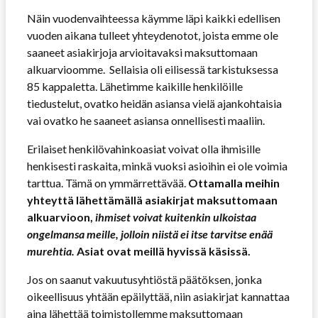
Näin vuodenvaihteessa käymme läpi kaikki edellisen
vuoden aikana tulleet yhteydenotot, joista emme ole
saaneet asiakirjoja arvioitavaksi maksuttomaan
alkuarvioomme. Sellaisia oli eilisessä tarkistuksessa
85 kappaletta. Lähetimme kaikille henkilöille
tiedustelut, ovatko heidän asiansa vielä ajankohtaisia
vai ovatko he saaneet asiansa onnellisesti maaliin.
Erilaiset henkilövahinkoasiat voivat olla ihmisille
henkisesti raskaita, minkä vuoksi asioihin ei ole voimia
tarttua. Tämä on ymmärrettävää.
Ottamalla meihin
yhteyttä lähettämällä asiakirjat maksuttomaan
alkuarvioon,
ihmiset voivat kuitenkin ulkoistaa
ongelmansa meille, jolloin niistä ei itse tarvitse enää
murehtia.
Asiat ovat meillä hyvissä käsissä.
Jos on saanut vakuutusyhtiöstä päätöksen, jonka
oikeellisuus yhtään epäilyttää, niin asiakirjat kannattaa
aina lähettää toimistollemme maksuttomaan