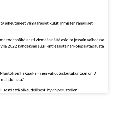
 aiheutuneet ylimääräiset kulut. Ihmisten rahalliset
dumme todennäköisesti viemään näitä asioita jossain vaiheessa
yllä 2022 kahdeksan suuri-intressistä narkolepsiatapausta
sa. Muutoksenhakuaika Finen vakuutuslautakuntaan on 3
mahdollista.”
isesti että oikeudellisesti hyvin perustellen.”