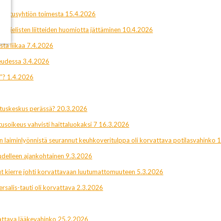
kuutusyhtiön toimesta 15.4.2026
nkielisten liitteiden huomiotta jättäminen 10.4.2026
ta liikaa 7.4.2026
eudessa 3.4.2026
n”? 1.4.2026
utuskeskus perässä? 20.3.2026
usoikeus vahvisti haittaluokaksi 7 16.3.2026
n laiminlyönnistä seurannut keuhkoveritulppa oli korvattava potilasvahinko 
delleen ajankohtainen 9.3.2026
nut kierre johti korvattavaan luutumattomuuteen 5.3.2026
rsalis-tauti oli korvattava 2.3.2026
vattava lääkevahinko 25.2.2026