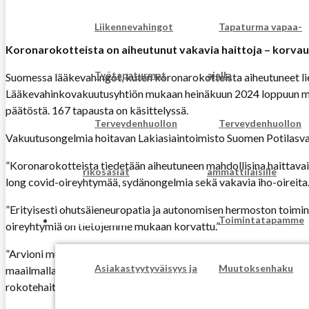
Liikennevahingot
Tapaturma vapaa-
Koronarokotteista on aiheutunut vakavia haittoja – korvau
Työtapaturmat
ajalla
Suomessa lääkevahingot, kuten koronarokotteista aiheutuneet 
Lääkevahinkovakuutusyhtiön mukaan heinäkuun 2024 loppuun menne
päätöstä. 167 tapausta on käsittelyssä.
Terveydenhuollon
Terveydenhuollon
Vakuutusongelmia hoitavan Lakiasiaintoimisto Suomen Potilasvahi
”Koronarokotteista tiedetään aiheutuneen mahdollisina haittavaik
rikosasiat
ammattilaisille
long covid-oireyhtymää, sydänongelmia sekä vakavia iho-oireita.
”Erityisesti ohutsäieneuropatia ja autonomisen hermoston toimin
LISÄTIETOA
Toimintatapamme
oireyhtymiä on tietojemme mukaan korvattu.”
”Arvioni mukaan koronarokoteasioissa on annettu paljon vääriä ki
Asiakastyytyväisyys ja
Muutoksenhaku
maailmalla koko ajan, ja toimistomme kerää ja hyödyntää tätä 
rokotehaittoihin perehtyneiden lääkäreiden kanssa”, Siikavirta sa