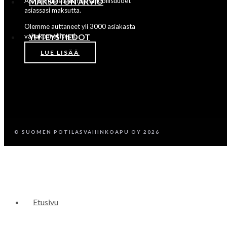
Arvioimme etenemismahdollisuudet
MAKSUTON ARVIO
asiassasi maksutta.
Olemme auttaneet yli 3000 asiakasta
valtakunnallisesti.
YHTEYSTIEDOT
LUE LISÄÄ
© SUOMEN POTILASVAHINKOAPU OY 2026
Etusivu