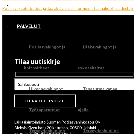
ETUSIVU
Potilasvakuutuskeskus jättää aktiivisesti informoimatta mahdollisuudesta 
PALVELUT
Potilasvahingot ja
Lääkevahingot ja
Tilaa uutiskirje
hoitovirheet
rokotehaitat
Liikennevahingot
Tapaturma vapaa-
Työtapaturmat
ajalla
Lakiasiaintoimisto Suomen Potilasvahinkoapu Oy
Aleksis Kiven katu 20 katutaso, 00500 Helsinki
Terveydenhuollon
Terveydenhuollon
infopalvelu@potilasvahinkoapu.fi