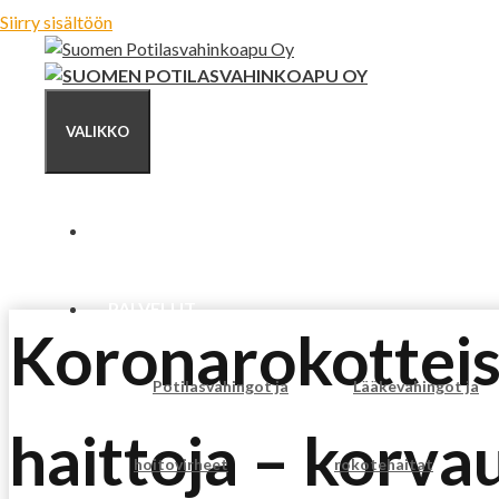
Siirry sisältöön
VALIKKO
ETUSIVU
PALVELUT
Koronarokotteis
Potilasvahingot ja
Lääkevahingot ja
haittoja – korva
hoitovirheet
rokotehaitat