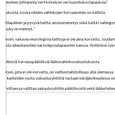
sokeuteen johtaneita verkkokalvon verisuonitukostapauksia.”
kutuksista, koska näiden vahinkojen korvaaminen on kallista.
 tilapäinen ja pysyvä haitta, ansionmenetys sekä kaikki vahingosta
s työkyky on mennyt. ”
 että esim. vakavia neurologisia haittoja ei ole aina korvattu. Jou
otteista aiheutuneiden narkolepsiatapausten kanssa. Voitimme syks
eet kielteisiä korvauspäätöksiä lääkevahinkovakuutuksesta.
utuksen, jota ei ole korvattu, on valitusmahdollisuus yhä olemas
ös kanteiden nosto vakuutusyhtiötä vastaan käräjäoikeudessa on 
 tarvittaessa valittaa vakuutusyhtiön päätöksistä sekä lääketieteell