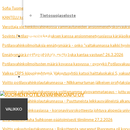
Sofia Tuomen tapaus järkyttävä esimerkki vammautuneen piinaamisesta va
Tietosuojaseloste
KANTELU koskien LIIPOn liikennevahinko-osaston menettelytapoja, englanni
Verottaja vie henkilövahingoissa vammautuneiden ansionmenetyskorvauksis
HENKILÖT
Sovinto Potilasvakuutuskeskuksen kanssa ansionmenetysasiassa käräjäoik
Potilasvahinkoilmoituksia ennätysmäärä – onko ”valtakunnassa kaikki hyvi
Ennätysmäärä potilasvahinkoja, mutta kuka kantaa vastuun? 26.3.2026
MAKSUTON ARVIO
Potilasvahinkoilmoitusten määrä kovassa kasvussa – pysyykö Potilasvaku
Vaikea CRPS-kipuoireyhtymä. Vakuutusyhtiö katsoi haittaluokaksi 5, vakuut
YHTEYSTIEDOT
Voitto potilasvahinkolautakunnassa – Nilkkamurtuman jälkeisen profylaksia
Aiemmin vakuutuslautakunnassa voittamamme aivovammatapaus – juttu uu
Voitto potilasvahinkolautakunnassa – Puuttuneista leikkausvälineistä alka
VALIKKO
Voitto lääkevahinkoasiassa – koronavirusrokotteesta johtuva alopecia unive
CTO (interim) Juha Suihkonen päätoimisesti tiimiimme 27.2.2026
Voitto vakuutuslautakunnassa – Rokotteesta seurannut lihasreuma oli kor