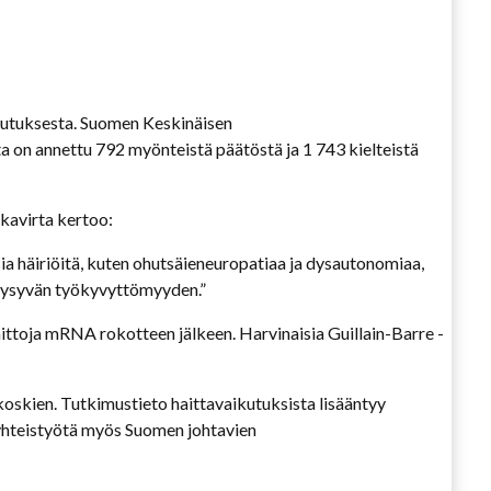
uutuksesta. Suomen Keskinäisen
on annettu 792 myönteistä päätöstä ja 1 743 kielteistä
kavirta kertoo:
sia häiriöitä, kuten ohutsäieneuropatiaa ja dysautonomiaa,
a pysyvän työkyvyttömyyden.”
ittoja mRNA rokotteen jälkeen. Harvinaisia Guillain-Barre -
koskien. Tutkimustieto haittavaikutuksista lisääntyy
yhteistyötä myös Suomen johtavien