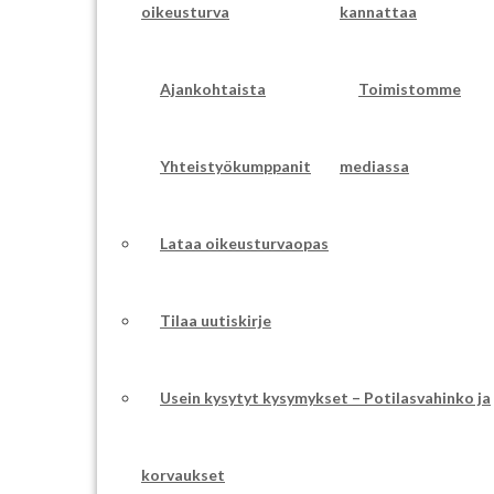
oikeusturva
kannattaa
Ajankohtaista
Toimistomme
Yhteistyökumppanit
mediassa
Lataa oikeusturvaopas
Tilaa uutiskirje
Usein kysytyt kysymykset – Potilasvahinko ja
korvaukset