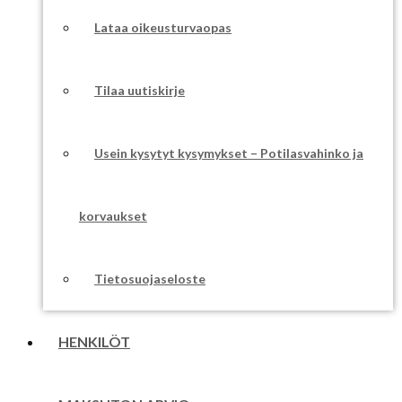
Lataa oikeusturvaopas
Tilaa uutiskirje
Usein kysytyt kysymykset – Potilasvahinko ja
korvaukset
Tietosuojaseloste
HENKILÖT