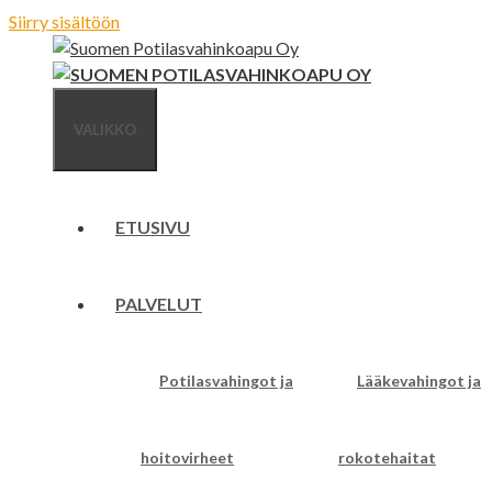
Siirry sisältöön
VALIKKO
ETUSIVU
PALVELUT
Potilasvahingot ja
Lääkevahingot ja
hoitovirheet
rokotehaitat