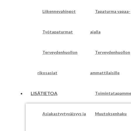
Liikennevahingot
Tapaturma vapaa-
Työtapaturmat
ajalla
Terveydenhuollon
Terveydenhuollon
rikosasiat
ammattilaisille
LISÄTIETOA
Toimintatapamm
Asiakastyytyväisyys ja
Muutoksenhaku