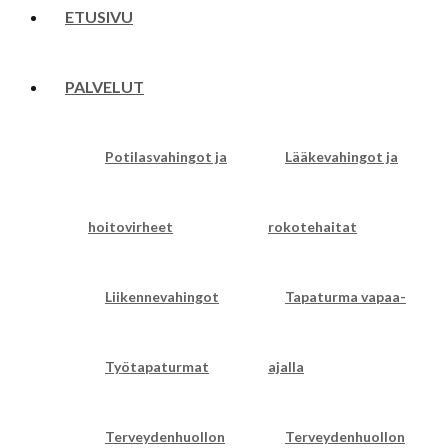
ETUSIVU
PALVELUT
Potilasvahingot ja
Lääkevahingot ja
hoitovirheet
rokotehaitat
Liikennevahingot
Tapaturma vapaa-
Työtapaturmat
ajalla
Terveydenhuollon
Terveydenhuollon