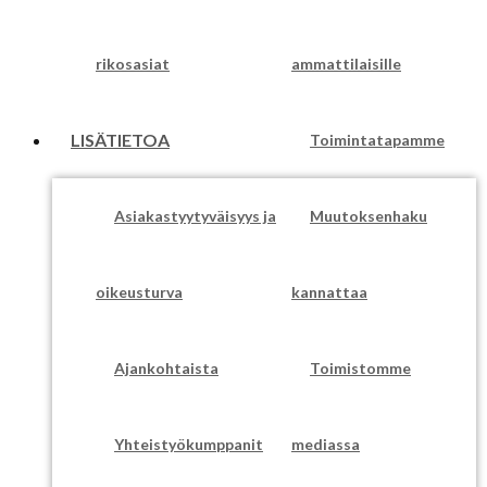
rikosasiat
ammattilaisille
LISÄTIETOA
Toimintatapamme
Asiakastyytyväisyys ja
Muutoksenhaku
oikeusturva
kannattaa
Ajankohtaista
Toimistomme
Yhteistyökumppanit
mediassa