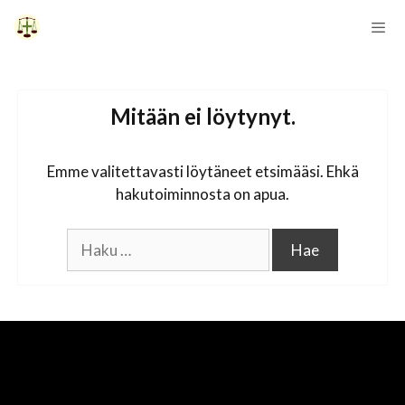
Siirry
sisältöön
Vali
Mitään ei löytynyt.
Emme valitettavasti löytäneet etsimääsi. Ehkä
hakutoiminnosta on apua.
Haku: