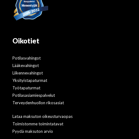
Oikotiet
Potilasvahingot
Lääkevahingot
Liikennevahingot
Yksityistapaturmat
Työtapaturmat
Potilasasiamiespalvelut
Terveydenhuollon rikosasiat
Lataa maksuton oikeusturvaopas
Toimistomme toimintatavat
Pyydä maksuton arvio