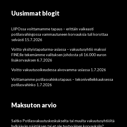
Uusimmat blogit
LIIPOssa voittamamme tapaus – erittäin vaikeasti
potilasvahingossa vammautuneen korvauksia tuli korottaa
selvästi 15.7.2026
Voitto yksityistapaturma-asiassa – vakuutusyhtiö maksoi
FINE:lle tekemämme valituksen johdosta yli 16.000 euron
lisäkorvauksen 6.7.2026
Voitto vakuutusoikeudessa aivovamma-asiassa 1.7.2026
Voittamamme potilasvahinkotapaus – tekonivelleikkauksessa
potilasvahinko 1.7.2026
Maksuton arvio
Saitko Potilasvakuutuskeskukselta tai muulta vakuutusyhtiöltä
hylkäävän päätöksen tai et ole tyytyväinen korvauksiin?