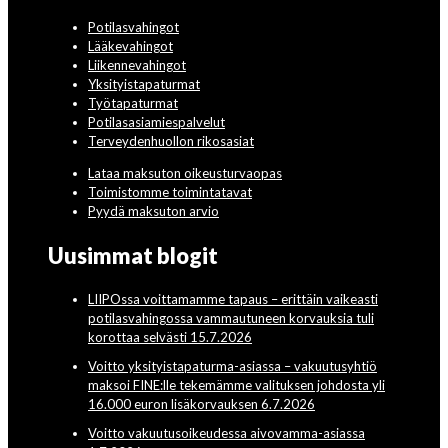
Potilasvahingot
Lääkevahingot
Liikennevahingot
Yksityistapaturmat
Työtapaturmat
Potilasasiamiespalvelut
Terveydenhuollon rikosasiat
Lataa maksuton oikeusturvaopas
Toimistomme toimintatavat
Pyydä maksuton arvio
Uusimmat blogit
LIIPOssa voittamamme tapaus – erittäin vaikeasti
potilasvahingossa vammautuneen korvauksia tuli
korottaa selvästi 15.7.2026
Voitto yksityistapaturma-asiassa – vakuutusyhtiö
maksoi FINE:lle tekemämme valituksen johdosta yli
16.000 euron lisäkorvauksen 6.7.2026
Voitto vakuutusoikeudessa aivovamma-asiassa