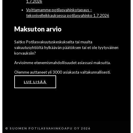
1.7.2026
Voittamamme potilasvahinkotapaus –
tekonivelleikkauksessa potilasvahinko 1.7.2026
Maksuton arvio
Saitko Potilasvakuutuskeskukselta tai muulta
vakuutusyhtiöltä hylkäävän päätöksen tai et ole tyytyväinen
korvauksiin?
Arvioimme etenemismahdollisuudet asiassasi maksutta.
Olemme auttaneet yli 3000 asiakasta valtakunnallisesti.
LUE LISÄÄ
© SUOMEN POTILASVAHINKOAPU OY 2026