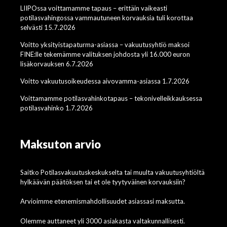
LIIPOssa voittamamme tapaus – erittäin vaikeasti
potilasvahingossa vammautuneen korvauksia tuli korottaa
selvästi 15.7.2026
Voitto yksityistapaturma-asiassa – vakuutusyhtiö maksoi
FINE:lle tekemämme valituksen johdosta yli 16.000 euron
lisäkorvauksen 6.7.2026
Voitto vakuutusoikeudessa aivovamma-asiassa 1.7.2026
Voittamamme potilasvahinkotapaus – tekonivelleikkauksessa
potilasvahinko 1.7.2026
Maksuton arvio
Saitko Potilasvakuutuskeskukselta tai muulta vakuutusyhtiöltä
hylkäävän päätöksen tai et ole tyytyväinen korvauksiin?
Arvioimme etenemismahdollisuudet asiassasi maksutta.
Olemme auttaneet yli 3000 asiakasta valtakunnallisesti.