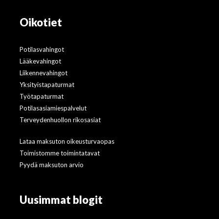
Oikotiet
Potilasvahingot
Lääkevahingot
Liikennevahingot
Yksityistapaturmat
Työtapaturmat
Potilasasiamiespalvelut
Terveydenhuollon rikosasiat
Lataa maksuton oikeusturvaopas
Toimistomme toimintatavat
Pyydä maksuton arvio
Uusimmat blogit