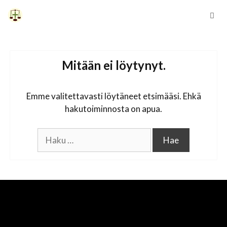
Siirry
sisältöön
Vali
Mitään ei löytynyt.
Emme valitettavasti löytäneet etsimääsi. Ehkä
hakutoiminnosta on apua.
Haku: