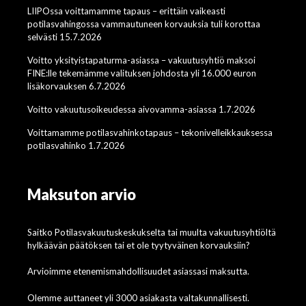
LIIPOssa voittamamme tapaus – erittäin vaikeasti
potilasvahingossa vammautuneen korvauksia tuli korottaa
selvästi 15.7.2026
Voitto yksityistapaturma-asiassa – vakuutusyhtiö maksoi
FINE:lle tekemämme valituksen johdosta yli 16.000 euron
lisäkorvauksen 6.7.2026
Voitto vakuutusoikeudessa aivovamma-asiassa 1.7.2026
Voittamamme potilasvahinkotapaus – tekonivelleikkauksessa
potilasvahinko 1.7.2026
Maksuton arvio
Saitko Potilasvakuutuskeskukselta tai muulta vakuutusyhtiöltä
hylkäävän päätöksen tai et ole tyytyväinen korvauksiin?
Arvioimme etenemismahdollisuudet asiassasi maksutta.
Olemme auttaneet yli 3000 asiakasta valtakunnallisesti.