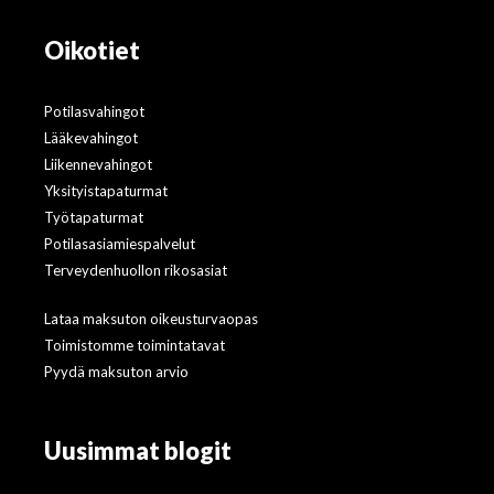
Oikotiet
Potilasvahingot
Lääkevahingot
Liikennevahingot
Yksityistapaturmat
Työtapaturmat
Potilasasiamiespalvelut
Terveydenhuollon rikosasiat
Lataa maksuton oikeusturvaopas
Toimistomme toimintatavat
Pyydä maksuton arvio
Uusimmat blogit