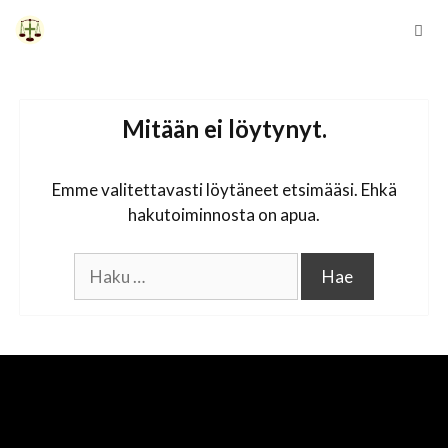
Siirry
sisältöön
Vali
Mitään ei löytynyt.
Emme valitettavasti löytäneet etsimääsi. Ehkä
hakutoiminnosta on apua.
Haku: