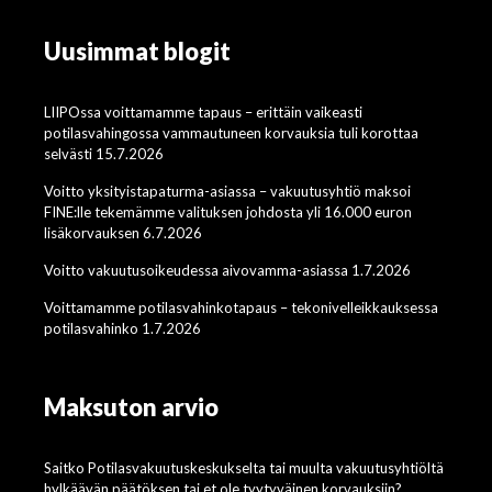
Uusimmat blogit
LIIPOssa voittamamme tapaus – erittäin vaikeasti
potilasvahingossa vammautuneen korvauksia tuli korottaa
selvästi 15.7.2026
Voitto yksityistapaturma-asiassa – vakuutusyhtiö maksoi
FINE:lle tekemämme valituksen johdosta yli 16.000 euron
lisäkorvauksen 6.7.2026
Voitto vakuutusoikeudessa aivovamma-asiassa 1.7.2026
Voittamamme potilasvahinkotapaus – tekonivelleikkauksessa
potilasvahinko 1.7.2026
Maksuton arvio
Saitko Potilasvakuutuskeskukselta tai muulta vakuutusyhtiöltä
hylkäävän päätöksen tai et ole tyytyväinen korvauksiin?