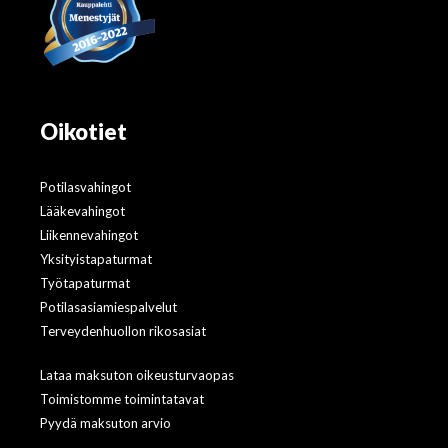
Oikotiet
Potilasvahingot
Lääkevahingot
Liikennevahingot
Yksityistapaturmat
Työtapaturmat
Potilasasiamiespalvelut
Terveydenhuollon rikosasiat
Lataa maksuton oikeusturvaopas
Toimistomme toimintatavat
Pyydä maksuton arvio