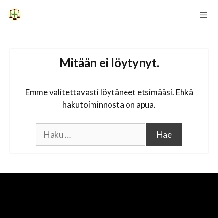
Siirry
sisältöön
Vali
Mitään ei löytynyt.
Emme valitettavasti löytäneet etsimääsi. Ehkä
hakutoiminnosta on apua.
Haku: