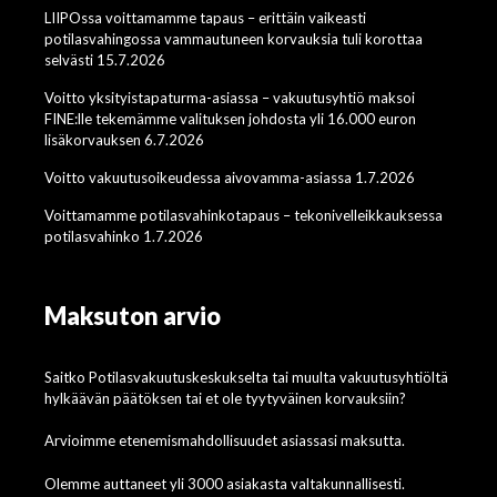
LIIPOssa voittamamme tapaus – erittäin vaikeasti
potilasvahingossa vammautuneen korvauksia tuli korottaa
selvästi 15.7.2026
Voitto yksityistapaturma-asiassa – vakuutusyhtiö maksoi
FINE:lle tekemämme valituksen johdosta yli 16.000 euron
lisäkorvauksen 6.7.2026
Voitto vakuutusoikeudessa aivovamma-asiassa 1.7.2026
Voittamamme potilasvahinkotapaus – tekonivelleikkauksessa
potilasvahinko 1.7.2026
Maksuton arvio
Saitko Potilasvakuutuskeskukselta tai muulta vakuutusyhtiöltä
hylkäävän päätöksen tai et ole tyytyväinen korvauksiin?
Arvioimme etenemismahdollisuudet asiassasi maksutta.
Olemme auttaneet yli 3000 asiakasta valtakunnallisesti.