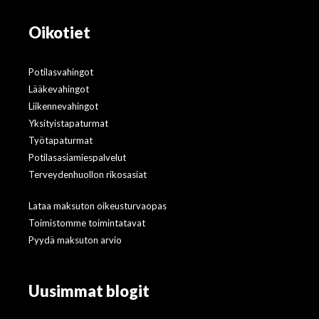
Oikotiet
Potilasvahingot
Lääkevahingot
Liikennevahingot
Yksityistapaturmat
Työtapaturmat
Potilasasiamiespalvelut
Terveydenhuollon rikosasiat
Lataa maksuton oikeusturvaopas
Toimistomme toimintatavat
Pyydä maksuton arvio
Uusimmat blogit