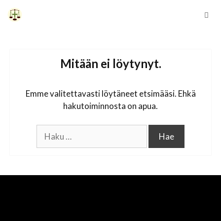
Siirry
sisältöön
Vali
Mitään ei löytynyt.
Emme valitettavasti löytäneet etsimääsi. Ehkä
hakutoiminnosta on apua.
Haku: