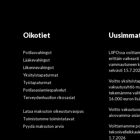
Oikotiet
Uusimmat
Potilasvahingot
LIIPOssa voitta
erittäin vaikeast
Lääkevahingot
vammautuneen ko
Liikennevahingot
selvästi 15.7.20
Yksityistapaturmat
Voitto yksityist
Työtapaturmat
vakuutusyhtiö ma
Potilasasiamiespalvelut
tekemämme valit
Terveydenhuollon rikosasiat
16.000 euron li
Voitto vakuutus
Lataa maksuton oikeusturvaopas
aivovamma-asias
Toimistomme toimintatavat
Voittamamme pot
Pyydä maksuton arvio
tekonivelleikkau
1.7.2026