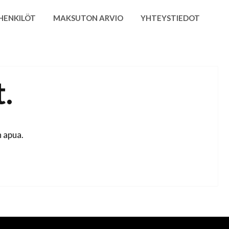
HENKILÖT
MAKSUTON ARVIO
YHTEYSTIEDOT
.
 apua.