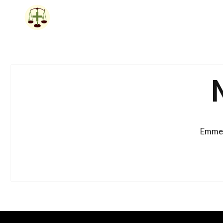
Siirry
sisältöön
Emme 