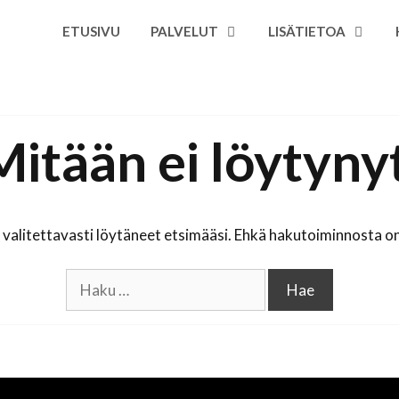
ETUSIVU
PALVELUT
LISÄTIETOA
Mitään ei löytynyt
valitettavasti löytäneet etsimääsi. Ehkä hakutoiminnosta on
Haku: