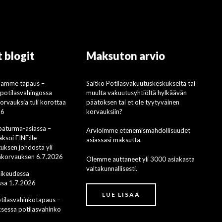
 blogit
Maksuton arvio
mamme tapaus –
Saitko Potilasvakuutuskeskukselta tai
i potilasvahingossa
muulta vakuutusyhtiöltä hylkäävän
rvauksia tuli korottaa
päätöksen tai et ole tyytyväinen
26
korvauksiin?
apaturma-asiassa –
Arvioimme etenemismahdollisuudet
ksoi FINE:lle
asiassasi maksutta.
uksen johdosta yli
säkorvauksen 6.7.2026
Olemme auttaneet yli 3000 asiakasta
valtakunnallisesti.
oikeudessa
sa 1.7.2026
LUE LISÄÄ
ilasvahinkotapaus –
ksessa potilasvahinko