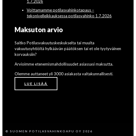
1.7.2026
Voittamamme potilasvahinkotapaus –
tekonivelleikkauksessa potilasvahinko 1.7.2026
Maksuton arvio
Saitko Potilasvakuutuskeskukselta tai muulta
vakuutusyhtiöltä hylkäävän päätöksen tai et ole tyytyväinen
korvauksiin?
Arvioimme etenemismahdollisuudet asiassasi maksutta.
Olemme auttaneet yli 3000 asiakasta valtakunnallisesti.
LUE LISÄÄ
© SUOMEN POTILASVAHINKOAPU OY 2026