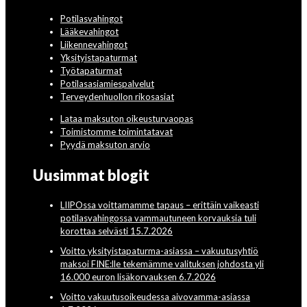
Potilasvahingot
Lääkevahingot
Liikennevahingot
Yksityistapaturmat
Työtapaturmat
Potilasasiamiespalvelut
Terveydenhuollon rikosasiat
Lataa maksuton oikeusturvaopas
Toimistomme toimintatavat
Pyydä maksuton arvio
Uusimmat blogit
LIIPOssa voittamamme tapaus – erittäin vaikeasti
potilasvahingossa vammautuneen korvauksia tuli
korottaa selvästi 15.7.2026
Voitto yksityistapaturma-asiassa – vakuutusyhtiö
maksoi FINE:lle tekemämme valituksen johdosta yli
16.000 euron lisäkorvauksen 6.7.2026
Voitto vakuutusoikeudessa aivovamma-asiassa