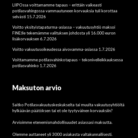
LIIPOssa voittamamme tapaus – erittäin vaikeasti
potilasvahingossa vammautuneen korvauksia tuli korottaa
selvästi 15.7.2026
Voitto yksityistapaturma-asiassa – vakuutusyhtiö maksoi
FINE:lle tekemämme valituksen johdosta yli 16.000 euron
lisäkorvauksen 6.7.2026
Voitto vakuutusoikeudessa aivovamma-asiassa 1.7.2026
Voittamamme potilasvahinkotapaus – tekonivelleikkauksessa
potilasvahinko 1.7.2026
Maksuton arvio
Saitko Potilasvakuutuskeskukselta tai muulta vakuutusyhtiöltä
hylkäävän päätöksen tai et ole tyytyväinen korvauksiin?
Arvioimme etenemismahdollisuudet asiassasi maksutta.
Olemme auttaneet yli 3000 asiakasta valtakunnallisesti.