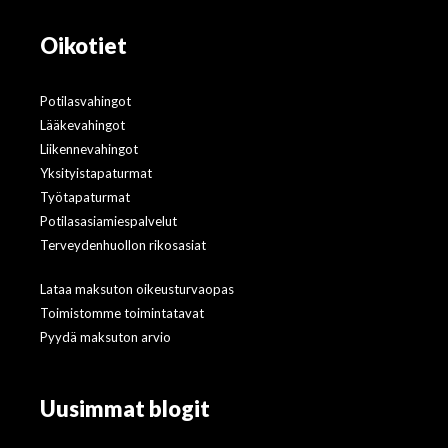
Oikotiet
Potilasvahingot
Lääkevahingot
Liikennevahingot
Yksityistapaturmat
Työtapaturmat
Potilasasiamiespalvelut
Terveydenhuollon rikosasiat
Lataa maksuton oikeusturvaopas
Toimistomme toimintatavat
Pyydä maksuton arvio
Uusimmat blogit