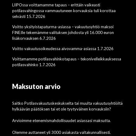
LIIPOssa voittamamme tapaus – erittäin vaikeasti
potilasvahingossa vammautuneen korvauksia tuli korottaa
selvästi 15.7.2026
Voitto yksityistapaturma-asiassa – vakuutusyhtiö maksoi
FINE:lle tekemämme valituksen johdosta yli 16.000 euron
lisäkorvauksen 6.7.2026
Voitto vakuutusoikeudessa aivovamma-asiassa 1.7.2026
Voittamamme potilasvahinkotapaus – tekonivelleikkauksessa
potilasvahinko 1.7.2026
Maksuton arvio
Saitko Potilasvakuutuskeskukselta tai muulta vakuutusyhtiöltä
hylkäävän päätöksen tai et ole tyytyväinen korvauksiin?
Arvioimme etenemismahdollisuudet asiassasi maksutta.
Olemme auttaneet yli 3000 asiakasta valtakunnallisesti.