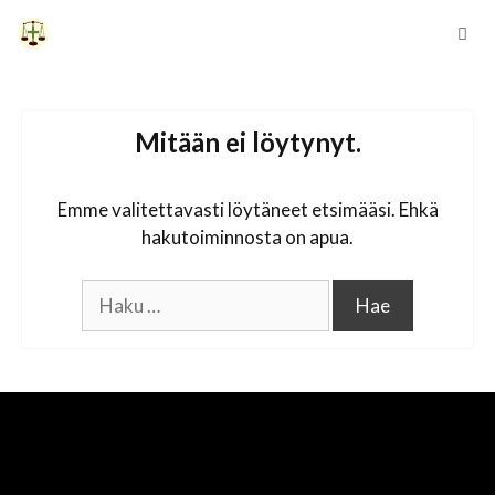
Siirry
sisältöön
Vali
Mitään ei löytynyt.
Emme valitettavasti löytäneet etsimääsi. Ehkä
hakutoiminnosta on apua.
Haku: