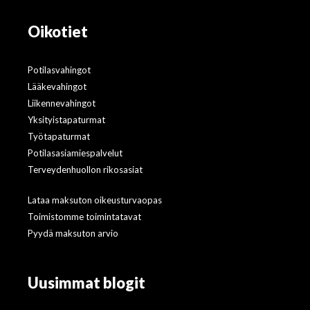
Oikotiet
Potilasvahingot
Lääkevahingot
Liikennevahingot
Yksityistapaturmat
Työtapaturmat
Potilasasiamiespalvelut
Terveydenhuollon rikosasiat
Lataa maksuton oikeusturvaopas
Toimistomme toimintatavat
Pyydä maksuton arvio
Uusimmat blogit