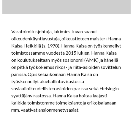
Varatoimitusjohtaja, lakimies, luvan saanut
oikeudenkäyntiavustaja, oikeustieteen maisteri Hanna
Kaisa Heikkilä (s. 1978). Hanna Kaisa on työskennellyt
toimistossamme vuodesta 2015 lukien. Hanna Kaisa
on koulutukseltaan myös sosionomi (AMK) ja hänellä
on pitkä työkokemus rikos- ja riita-asioiden sovittelun
parissa. Opiskeluaikoinaan Hanna Kaisa on
työskennellyt aluehallintovirastossa
sosiaalioikeudellisten asioiden parissa sekä Helsingin
syyttäjänvirastossa. Hanna Kaisa hoitaa laajasti
kaikkia toimistomme toimeksiantoja erikoisalanaan
mm. vaativat ansionmenetysasiat.