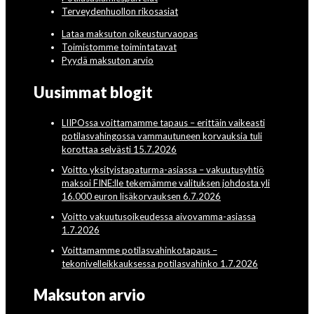
Terveydenhuollon rikosasiat
Lataa maksuton oikeusturvaopas
Toimistomme toimintatavat
Pyydä maksuton arvio
Uusimmat blogit
LIIPOssa voittamamme tapaus – erittäin vaikeasti
potilasvahingossa vammautuneen korvauksia tuli
korottaa selvästi 15.7.2026
Voitto yksityistapaturma-asiassa – vakuutusyhtiö
maksoi FINE:lle tekemämme valituksen johdosta yli
16.000 euron lisäkorvauksen 6.7.2026
Voitto vakuutusoikeudessa aivovamma-asiassa
1.7.2026
Voittamamme potilasvahinkotapaus –
tekonivelleikkauksessa potilasvahinko 1.7.2026
Maksuton arvio