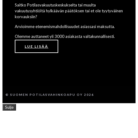
Saitko Potilasvakuutuskeskukselta tai muulta
vakuutusyhtiöltä hylkäävän päätöksen tai et ole tyytyväinen
korvauksiin?
Arvioimme etenemismahdollisuudet asiassasi maksutta.
Olemme auttaneet yli 3000 asiakasta valtakunnallisesti.
LUE LISÄÄ
© SUOMEN POTILASVAHINKOAPU OY 2026
Sulje