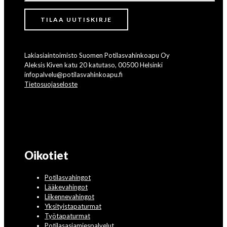
Lakiasiaintoimisto Suomen Potilasvahinkoapu Oy
Aleksis Kiven katu 20 katutaso, 00500 Helsinki
infopalvelu@potilasvahinkoapu.fi
Tietosuojaseloste
Oikotiet
Potilasvahingot
Lääkevahingot
Liikennevahingot
Yksityistapaturmat
Työtapaturmat
Potilasasiamiespalvelut