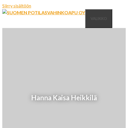
Siirry sisältöön
VALIKKO
Hanna Kaisa Heikkilä