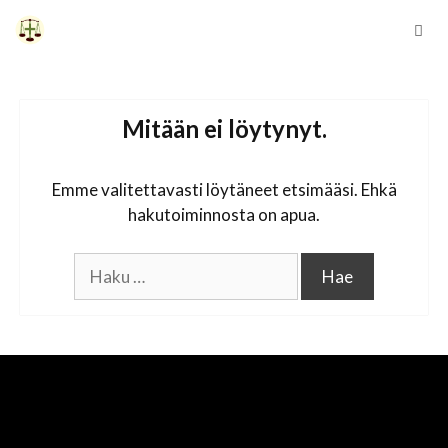
Siirry
sisältöön
Vali
Mitään ei löytynyt.
Emme valitettavasti löytäneet etsimääsi. Ehkä
hakutoiminnosta on apua.
Haku: