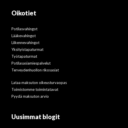
Oikotiet
Potilasvahingot
Lääkevahingot
Liikennevahingot
Yksityistapaturmat
Työtapaturmat
Potilasasiamiespalvelut
Terveydenhuollon rikosasiat
Lataa maksuton oikeusturvaopas
Toimistomme toimintatavat
Pyydä maksuton arvio
Uusimmat blogit