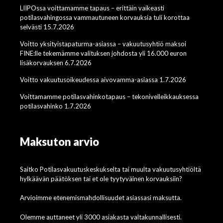
LIIPOssa voittamamme tapaus – erittäin vaikeasti
potilasvahingossa vammautuneen korvauksia tuli korottaa
selvästi 15.7.2026
Voitto yksityistapaturma-asiassa – vakuutusyhtiö maksoi
FINE:lle tekemämme valituksen johdosta yli 16.000 euron
lisäkorvauksen 6.7.2026
Voitto vakuutusoikeudessa aivovamma-asiassa 1.7.2026
Voittamamme potilasvahinkotapaus – tekonivelleikkauksessa
potilasvahinko 1.7.2026
Maksuton arvio
Saitko Potilasvakuutuskeskukselta tai muulta vakuutusyhtiöltä
hylkäävän päätöksen tai et ole tyytyväinen korvauksiin?
Arvioimme etenemismahdollisuudet asiassasi maksutta.
Olemme auttaneet yli 3000 asiakasta valtakunnallisesti.