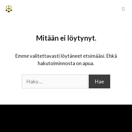
Siirry
sisältöön
Vali
Mitään ei löytynyt.
Emme valitettavasti löytäneet etsimääsi. Ehkä
hakutoiminnosta on apua.
Haku: