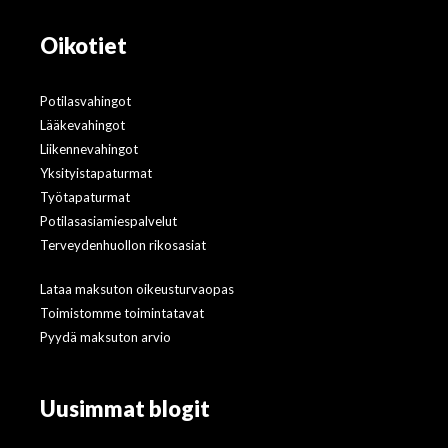
Oikotiet
Potilasvahingot
Lääkevahingot
Liikennevahingot
Yksityistapaturmat
Työtapaturmat
Potilasasiamiespalvelut
Terveydenhuollon rikosasiat
Lataa maksuton oikeusturvaopas
Toimistomme toimintatavat
Pyydä maksuton arvio
Uusimmat blogit