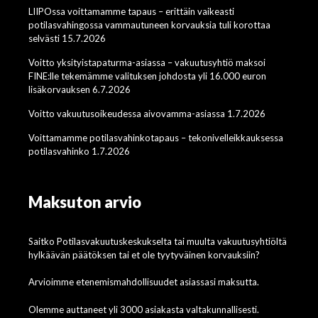
LIIPOssa voittamamme tapaus – erittäin vaikeasti
potilasvahingossa vammautuneen korvauksia tuli korottaa
selvästi 15.7.2026
Voitto yksityistapaturma-asiassa – vakuutusyhtiö maksoi
FINE:lle tekemämme valituksen johdosta yli 16.000 euron
lisäkorvauksen 6.7.2026
Voitto vakuutusoikeudessa aivovamma-asiassa 1.7.2026
Voittamamme potilasvahinkotapaus – tekonivelleikkauksessa
potilasvahinko 1.7.2026
Maksuton arvio
Saitko Potilasvakuutuskeskukselta tai muulta vakuutusyhtiöltä
hylkäävän päätöksen tai et ole tyytyväinen korvauksiin?
Arvioimme etenemismahdollisuudet asiassasi maksutta.
Olemme auttaneet yli 3000 asiakasta valtakunnallisesti.