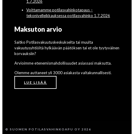
1.7.2026
Voittamamme potilasvahinkotapaus –
tekonivelleikkauksessa potilasvahinko 1.7.2026
Maksuton arvio
Saitko Potilasvakuutuskeskukselta tai muulta
vakuutusyhtiöltä hylkäävän päätöksen tai et ole tyytyväinen
korvauksiin?
Arvioimme etenemismahdollisuudet asiassasi maksutta.
Olemme auttaneet yli 3000 asiakasta valtakunnallisesti.
LUE LISÄÄ
© SUOMEN POTILASVAHINKOAPU OY 2026