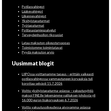
Potilasvahingot
Lääkevahingot
Liikennevahingot
Yksityistapaturmat
Työtapaturmat
Potilasasiamiespalvelut
Terveydenhuollon rikosasiat
Lataa maksuton oikeusturvaopas
Toimistomme toimintatavat
Pyydä maksuton arvio
Uusimmat blogit
LIIPOssa voittamamme tapaus – erittäin vaikeasti
potilasvahingossa vammautuneen korvauksia tuli
korottaa selvästi 15.7.2026
Voitto yksityistapaturma-asiassa – vakuutusyhtiö
maksoi FINE:lle tekemämme valituksen johdosta yli
16.000 euron lisäkorvauksen 6.7.2026
Voitto vakuutusoikeudessa aivovamma-asiassa