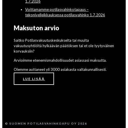
1.7.2026
Voittamamme potilasvahinkotapaus –
tekonivelleikkauksessa potilasvahinko 1.7.2026
Maksuton arvio
Saitko Potilasvakuutuskeskukselta tai muulta
vakuutusyhtiöltä hylkäävän päätöksen tai et ole tyytyväinen
korvauksiin?
Arvioimme etenemismahdollisuudet asiassasi maksutta.
Olemme auttaneet yli 3000 asiakasta valtakunnallisesti.
LUE LISÄÄ
© SUOMEN POTILASVAHINKOAPU OY 2026