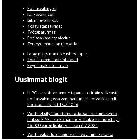
Potilasvahingot
Lääkevahingot
Liikennevahingot
Yksityistapaturmat
Työtapaturmat
Potilasasiamiespalvelut
Terveydenhuollon rikosasiat
Lataa maksuton oikeusturvaopas
Toimistomme toimintatavat
Pyydä maksuton arvio
Uusimmat blogit
LIIPOssa voittamamme tapaus – erittäin vaikeasti
potilasvahingossa vammautuneen korvauksia tuli
korottaa selvästi 15.7.2026
Voitto yksityistapaturma-asiassa – vakuutusyhtiö
maksoi FINE:lle tekemämme valituksen johdosta yli
16.000 euron lisäkorvauksen 6.7.2026
Voitto vakuutusoikeudessa aivovamma-asiassa