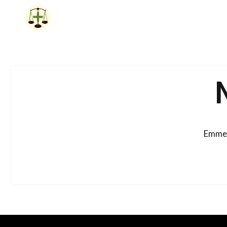
Siirry
sisältöön
Emme 