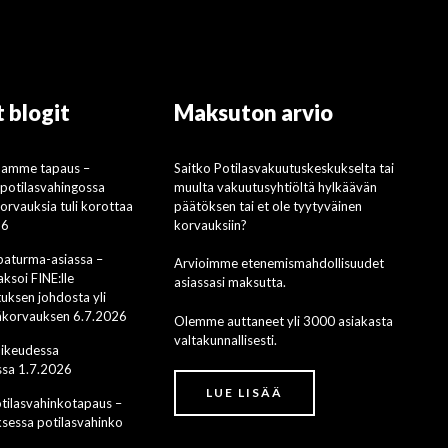
 blogit
Maksuton arvio
mamme tapaus –
Saitko Potilasvakuutuskeskukselta tai
i potilasvahingossa
muulta vakuutusyhtiöltä hylkäävän
rvauksia tuli korottaa
päätöksen tai et ole tyytyväinen
26
korvauksiin?
apaturma-asiassa –
Arvioimme etenemismahdollisuudet
ksoi FINE:lle
asiassasi maksutta.
uksen johdosta yli
säkorvauksen 6.7.2026
Olemme auttaneet yli 3000 asiakasta
valtakunnallisesti.
oikeudessa
sa 1.7.2026
LUE LISÄÄ
ilasvahinkotapaus –
ksessa potilasvahinko