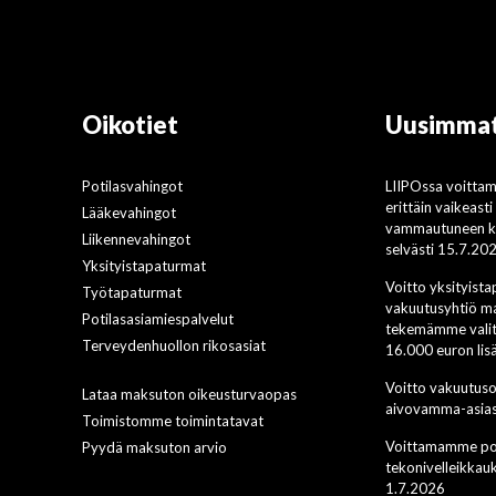
Oikotiet
Uusimmat
Potilasvahingot
LIIPOssa voitta
erittäin vaikeast
Lääkevahingot
vammautuneen ko
Liikennevahingot
selvästi 15.7.20
Yksityistapaturmat
Voitto yksityist
Työtapaturmat
vakuutusyhtiö ma
Potilasasiamiespalvelut
tekemämme valit
Terveydenhuollon rikosasiat
16.000 euron li
Voitto vakuutus
Lataa maksuton oikeusturvaopas
aivovamma-asias
Toimistomme toimintatavat
Voittamamme pot
Pyydä maksuton arvio
tekonivelleikkau
1.7.2026