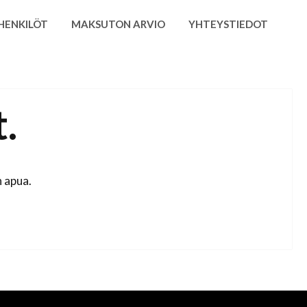
HENKILÖT
MAKSUTON ARVIO
YHTEYSTIEDOT
.
 apua.