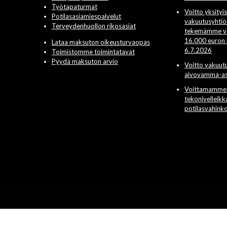
Työtapaturmat
Voitto yksityi
Potilasasiamiespalvelut
vakuutusyhtiö 
Terveydenhuollon rikosasiat
tekemämme val
16.000 euron 
Lataa maksuton oikeusturvaopas
6.7.2026
Toimistomme toimintatavat
Pyydä maksuton arvio
Voitto vakuut
aivovamma-as
Voittamamme 
tekonivelleik
potilasvahink