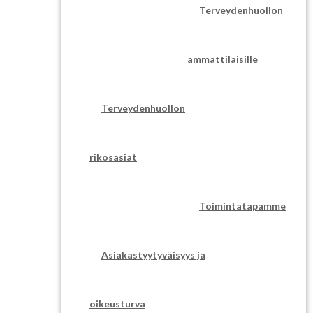
Terveydenhuollon
ammattilaisille
Terveydenhuollon
rikosasiat
Toimintatapamme
Asiakastyytyväisyys ja
oikeusturva