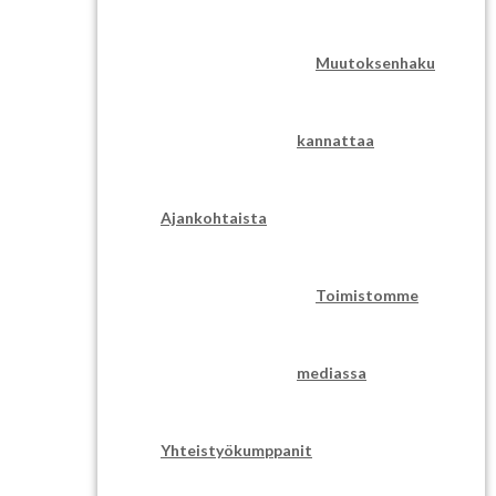
Muutoksenhaku
kannattaa
Ajankohtaista
Toimistomme
mediassa
Yhteistyökumppanit