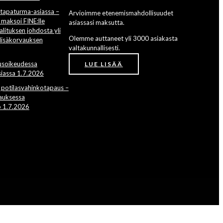
stapaturma-asiassa –
Arvioimme etenemismahdollisuudet
maksoi FINE:lle
asiassasi maksutta.
ituksen johdosta yli
Olemme auttaneet yli 3000 asiakasta
lisäkorvauksen
valtakunnallisesti.
usoikeudessa
LUE LISÄÄ
iassa 1.7.2026
potilasvahinkotapaus –
kauksessa
o 1.7.2026