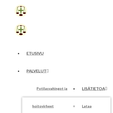
Siirry
sisältöön
ETUSIVU
PALVELUT
LISÄTIETOA
Potilasvahingot ja
hoitovirheet
Lataa