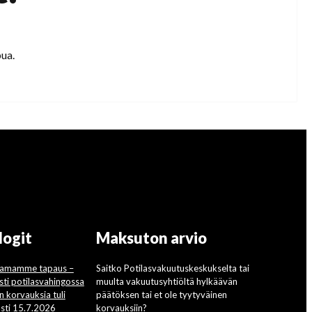
ua.
logit
Maksuton arvio
ttamamme tapaus –
Saitko Potilasvakuutuskeskukselta tai
asti potilasvahingossa
muulta vakuutusyhtiöltä hylkäävän
korvauksia tuli
päätöksen tai et ole tyytyväinen
ästi 15.7.2026
korvauksiin?