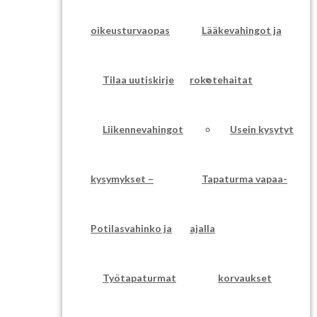
oikeusturvaopas
Lääkevahingot ja
Tilaa uutiskirje
rokotehaitat
Liikennevahingot
Usein kysytyt
kysymykset –
Tapaturma vapaa-
Potilasvahinko ja
ajalla
Työtapaturmat
korvaukset