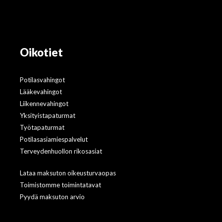
Oikotiet
Potilasvahingot
Lääkevahingot
Liikennevahingot
Yksityistapaturmat
Työtapaturmat
Potilasasiamiespalvelut
Terveydenhuollon rikosasiat
Lataa maksuton oikeusturvaopas
Toimistomme toimintatavat
Pyydä maksuton arvio