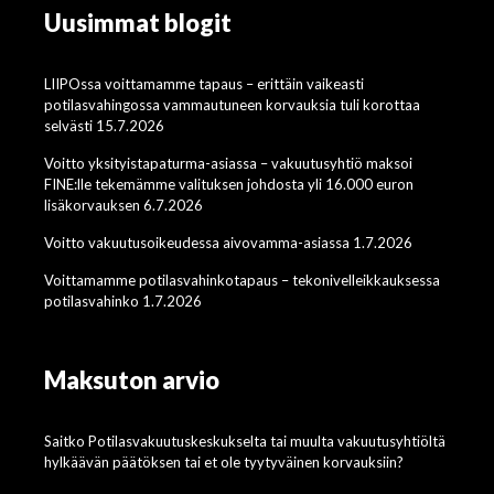
Uusimmat blogit
LIIPOssa voittamamme tapaus – erittäin vaikeasti
potilasvahingossa vammautuneen korvauksia tuli korottaa
selvästi 15.7.2026
Voitto yksityistapaturma-asiassa – vakuutusyhtiö maksoi
FINE:lle tekemämme valituksen johdosta yli 16.000 euron
lisäkorvauksen 6.7.2026
Voitto vakuutusoikeudessa aivovamma-asiassa 1.7.2026
Voittamamme potilasvahinkotapaus – tekonivelleikkauksessa
potilasvahinko 1.7.2026
Maksuton arvio
Saitko Potilasvakuutuskeskukselta tai muulta vakuutusyhtiöltä
hylkäävän päätöksen tai et ole tyytyväinen korvauksiin?