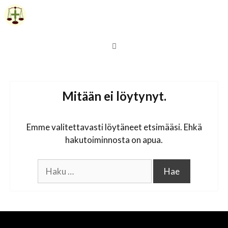
Siirry
sisältöön
Valikko
Mitään ei löytynyt.
Emme valitettavasti löytäneet etsimääsi. Ehkä
hakutoiminnosta on apua.
Haku: