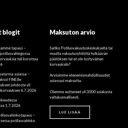
 blogit
Maksuton arvio
mamme tapaus –
Saitko Potilasvakuutuskeskukselta tai
i potilasvahingossa
muulta vakuutusyhtiöltä hylkäävän
rvauksia tuli korottaa
päätöksen tai et ole tyytyväinen
26
korvauksiin?
apaturma-asiassa –
Arvioimme etenemismahdollisuudet
ksoi FINE:lle
asiassasi maksutta.
uksen johdosta yli
säkorvauksen 6.7.2026
Olemme auttaneet yli 3000 asiakasta
valtakunnallisesti.
oikeudessa
sa 1.7.2026
LUE LISÄÄ
ilasvahinkotapaus –
ksessa potilasvahinko