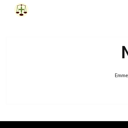
Siirry
sisältöön
Emme 