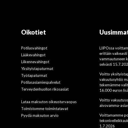
Oikotiet
Uusimmat
Potilasvahingot
LIIPOssa voitta
erittäin vaikeast
Lääkevahingot
vammautuneen ko
Liikennevahingot
selvästi 15.7.20
Yksityistapaturmat
Voitto yksityist
Työtapaturmat
vakuutusyhtiö ma
Potilasasiamiespalvelut
tekemämme valit
Terveydenhuollon rikosasiat
16.000 euron li
Voitto vakuutus
Lataa maksuton oikeusturvaopas
aivovamma-asias
Toimistomme toimintatavat
Voittamamme pot
Pyydä maksuton arvio
tekonivelleikkau
1.7.2026