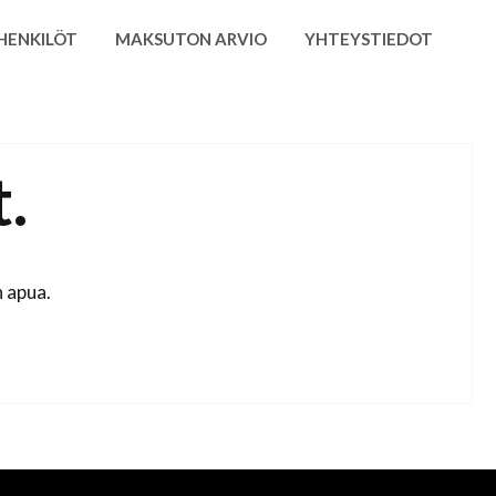
HENKILÖT
MAKSUTON ARVIO
YHTEYSTIEDOT
.
 apua.