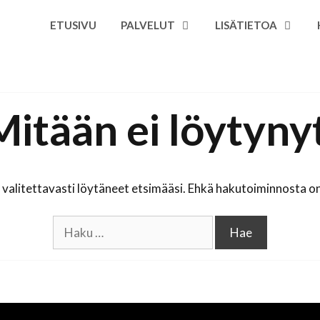
ETUSIVU
PALVELUT
LISÄTIETOA
Mitään ei löytynyt
valitettavasti löytäneet etsimääsi. Ehkä hakutoiminnosta on
Haku: