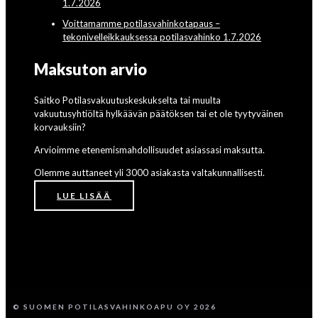
1.7.2026
Voittamamme potilasvahinkotapaus –
tekonivelleikkauksessa potilasvahinko 1.7.2026
Maksuton arvio
Saitko Potilasvakuutuskeskukselta tai muulta
vakuutusyhtiöltä hylkäävän päätöksen tai et ole tyytyväinen
korvauksiin?
Arvioimme etenemismahdollisuudet asiassasi maksutta.
Olemme auttaneet yli 3000 asiakasta valtakunnallisesti.
LUE LISÄÄ
© SUOMEN POTILASVAHINKOAPU OY 2026