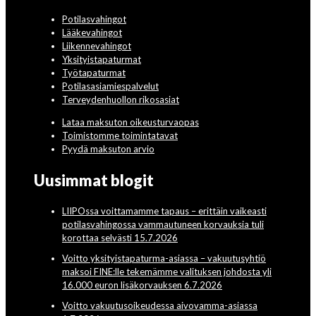
Potilasvahingot
Lääkevahingot
Liikennevahingot
Yksityistapaturmat
Työtapaturmat
Potilasasiamiespalvelut
Terveydenhuollon rikosasiat
Lataa maksuton oikeusturvaopas
Toimistomme toimintatavat
Pyydä maksuton arvio
Uusimmat blogit
LIIPOssa voittamamme tapaus – erittäin vaikeasti
potilasvahingossa vammautuneen korvauksia tuli
korottaa selvästi 15.7.2026
Voitto yksityistapaturma-asiassa – vakuutusyhtiö
maksoi FINE:lle tekemämme valituksen johdosta yli
16.000 euron lisäkorvauksen 6.7.2026
Voitto vakuutusoikeudessa aivovamma-asiassa