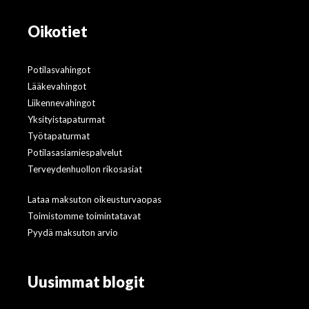
Oikotiet
Potilasvahingot
Lääkevahingot
Liikennevahingot
Yksityistapaturmat
Työtapaturmat
Potilasasiamiespalvelut
Terveydenhuollon rikosasiat
Lataa maksuton oikeusturvaopas
Toimistomme toimintatavat
Pyydä maksuton arvio
Uusimmat blogit