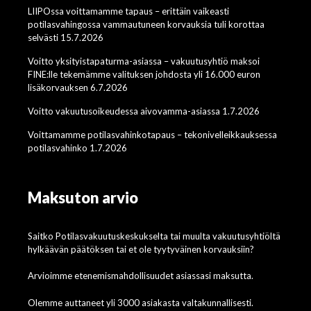
LIIPOssa voittamamme tapaus – erittäin vaikeasti
potilasvahingossa vammautuneen korvauksia tuli korottaa
selvästi 15.7.2026
Voitto yksityistapaturma-asiassa – vakuutusyhtiö maksoi
FINE:lle tekemämme valituksen johdosta yli 16.000 euron
lisäkorvauksen 6.7.2026
Voitto vakuutusoikeudessa aivovamma-asiassa 1.7.2026
Voittamamme potilasvahinkotapaus – tekonivelleikkauksessa
potilasvahinko 1.7.2026
Maksuton arvio
Saitko Potilasvakuutuskeskukselta tai muulta vakuutusyhtiöltä
hylkäävän päätöksen tai et ole tyytyväinen korvauksiin?
Arvioimme etenemismahdollisuudet asiassasi maksutta.
Olemme auttaneet yli 3000 asiakasta valtakunnallisesti.