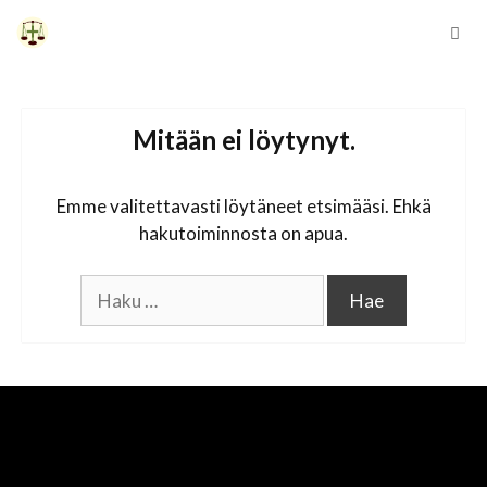
Siirry
sisältöön
Vali
Mitään ei löytynyt.
Emme valitettavasti löytäneet etsimääsi. Ehkä
hakutoiminnosta on apua.
Haku: