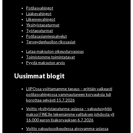
Potilasvahingot
Lääkevahingot
Liikennevahingot
Yksityistapaturmat
Työtapaturmat
Potilasasiamiespalvelut
Terveydenhuollon rikosasiat
Lataa maksuton oikeusturvaopas
Toimistomme toimintatavat
Pyydä maksuton arvio
Uusimmat blogit
LIIPOssa voittamamme tapaus – erittäin vaikeasti
potilasvahingossa vammautuneen korvauksia tuli
korottaa selvästi 15.7.2026
Voitto yksityistapaturma-asiassa – vakuutusyhtiö
maksoi FINE:lle tekemämme valituksen johdosta yli
16.000 euron lisäkorvauksen 6.7.2026
Voitto vakuutusoikeudessa aivovamma-asiassa