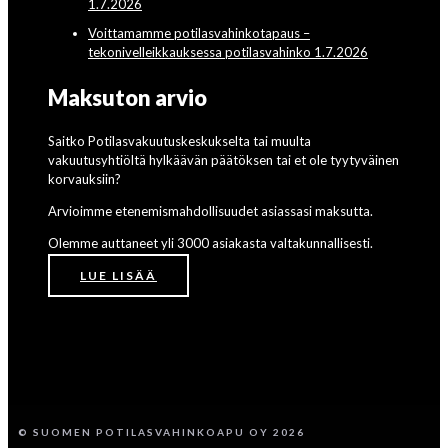
1.7.2026
Voittamamme potilasvahinkotapaus –
tekonivelleikkauksessa potilasvahinko 1.7.2026
Maksuton arvio
Saitko Potilasvakuutuskeskukselta tai muulta
vakuutusyhtiöltä hylkäävän päätöksen tai et ole tyytyväinen
korvauksiin?
Arvioimme etenemismahdollisuudet asiassasi maksutta.
Olemme auttaneet yli 3000 asiakasta valtakunnallisesti.
LUE LISÄÄ
© SUOMEN POTILASVAHINKOAPU OY 2026