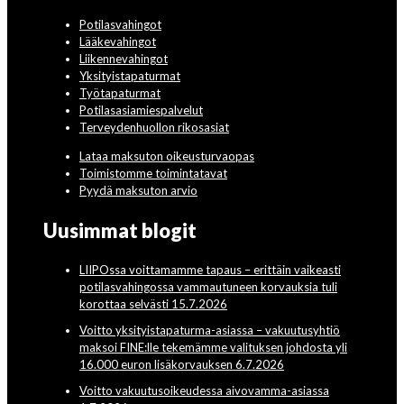
Potilasvahingot
Lääkevahingot
Liikennevahingot
Yksityistapaturmat
Työtapaturmat
Potilasasiamiespalvelut
Terveydenhuollon rikosasiat
Lataa maksuton oikeusturvaopas
Toimistomme toimintatavat
Pyydä maksuton arvio
Uusimmat blogit
LIIPOssa voittamamme tapaus – erittäin vaikeasti
potilasvahingossa vammautuneen korvauksia tuli
korottaa selvästi 15.7.2026
Voitto yksityistapaturma-asiassa – vakuutusyhtiö
maksoi FINE:lle tekemämme valituksen johdosta yli
16.000 euron lisäkorvauksen 6.7.2026
Voitto vakuutusoikeudessa aivovamma-asiassa