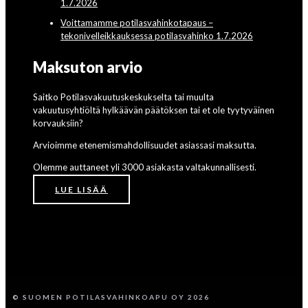
1.7.2026
Voittamamme potilasvahinkotapaus –
tekonivelleikkauksessa potilasvahinko 1.7.2026
Maksuton arvio
Saitko Potilasvakuutuskeskukselta tai muulta
vakuutusyhtiöltä hylkäävän päätöksen tai et ole tyytyväinen
korvauksiin?
Arvioimme etenemismahdollisuudet asiassasi maksutta.
Olemme auttaneet yli 3000 asiakasta valtakunnallisesti.
LUE LISÄÄ
© SUOMEN POTILASVAHINKOAPU OY 2026