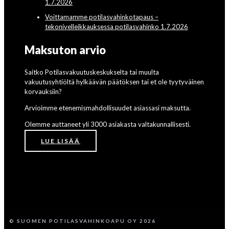
1.7.2026
Voittamamme potilasvahinkotapaus –
tekonivelleikkauksessa potilasvahinko 1.7.2026
Maksuton arvio
Saitko Potilasvakuutuskeskukselta tai muulta
vakuutusyhtiöltä hylkäävän päätöksen tai et ole tyytyväinen
korvauksiin?
Arvioimme etenemismahdollisuudet asiassasi maksutta.
Olemme auttaneet yli 3000 asiakasta valtakunnallisesti.
LUE LISÄÄ
© SUOMEN POTILASVAHINKOAPU OY 2026