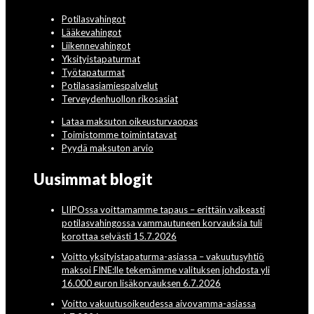
Potilasvahingot
Lääkevahingot
Liikennevahingot
Yksityistapaturmat
Työtapaturmat
Potilasasiamiespalvelut
Terveydenhuollon rikosasiat
Lataa maksuton oikeusturvaopas
Toimistomme toimintatavat
Pyydä maksuton arvio
Uusimmat blogit
LIIPOssa voittamamme tapaus – erittäin vaikeasti
potilasvahingossa vammautuneen korvauksia tuli
korottaa selvästi 15.7.2026
Voitto yksityistapaturma-asiassa – vakuutusyhtiö
maksoi FINE:lle tekemämme valituksen johdosta yli
16.000 euron lisäkorvauksen 6.7.2026
Voitto vakuutusoikeudessa aivovamma-asiassa