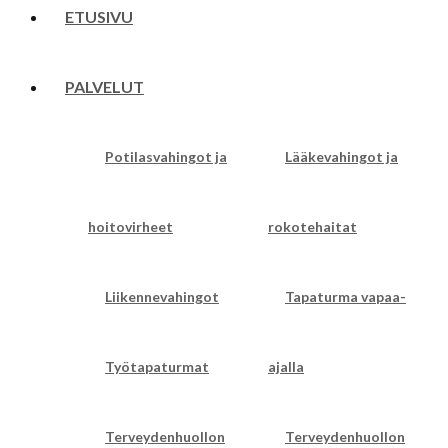
ETUSIVU
PALVELUT
Potilasvahingot ja
Lääkevahingot ja
hoitovirheet
rokotehaitat
Liikennevahingot
Tapaturma vapaa-
Työtapaturmat
ajalla
Terveydenhuollon
Terveydenhuollon