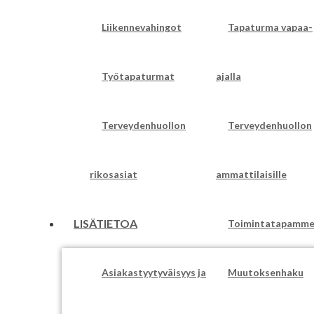
Liikennevahingot
Tapaturma vapaa-
Työtapaturmat
ajalla
Terveydenhuollon
Terveydenhuollon
rikosasiat
ammattilaisille
LISÄTIETOA
Toimintatapamm
Asiakastyytyväisyys ja
Muutoksenhaku