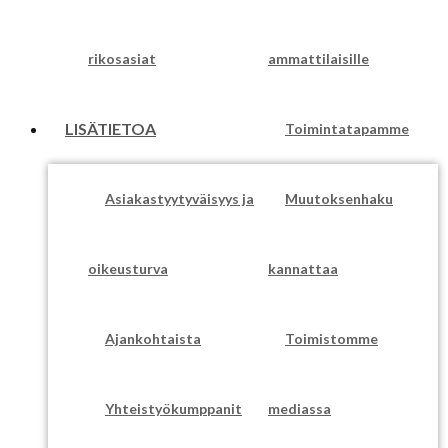
rikosasiat
ammattilaisille
LISÄTIETOA
Toimintatapamme
Asiakastyytyväisyys ja
Muutoksenhaku
oikeusturva
kannattaa
Ajankohtaista
Toimistomme
Yhteistyökumppanit
mediassa