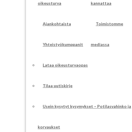
oikeusturva
kannattaa
Ajankohtaista
Toimistomme
Yhteistyökumppanit
mediassa
Lataa oikeusturvaopas
Tilaa uutiskirje
Usein kysytyt kysymykset – Potilasvahinko ja
korvaukset