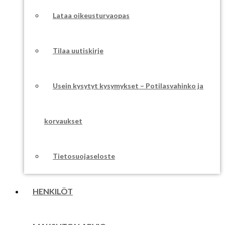
Lataa oikeusturvaopas
Tilaa uutiskirje
Usein kysytyt kysymykset – Potilasvahinko ja
korvaukset
Tietosuojaseloste
HENKILÖT