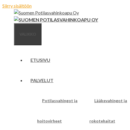
Siirry sisältöön
VALIKKO
ETUSIVU
PALVELUT
Potilasvahingot ja
Lääkevahingot ja
hoitovirheet
rokotehaitat