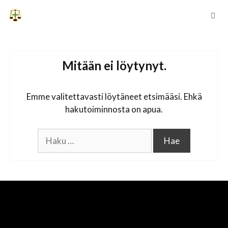
Siirry
sisältöön
Vali
Mitään ei löytynyt.
Emme valitettavasti löytäneet etsimääsi. Ehkä
hakutoiminnosta on apua.
Haku: