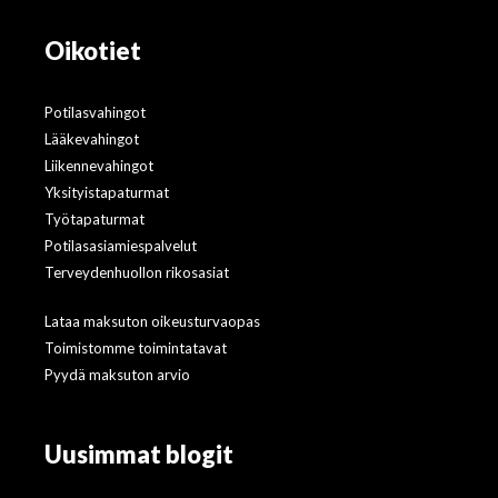
Oikotiet
Potilasvahingot
Lääkevahingot
Liikennevahingot
Yksityistapaturmat
Työtapaturmat
Potilasasiamiespalvelut
Terveydenhuollon rikosasiat
Lataa maksuton oikeusturvaopas
Toimistomme toimintatavat
Pyydä maksuton arvio
Uusimmat blogit