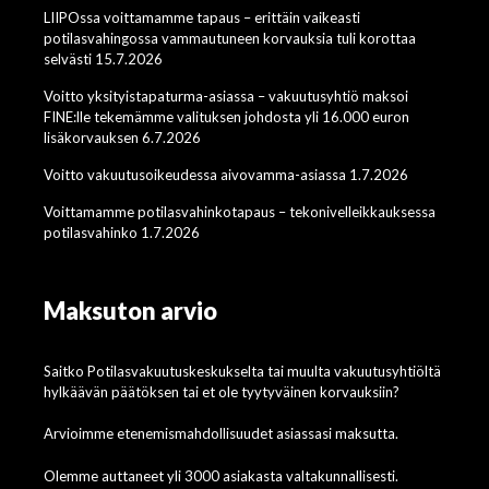
LIIPOssa voittamamme tapaus – erittäin vaikeasti
potilasvahingossa vammautuneen korvauksia tuli korottaa
selvästi 15.7.2026
Voitto yksityistapaturma-asiassa – vakuutusyhtiö maksoi
FINE:lle tekemämme valituksen johdosta yli 16.000 euron
lisäkorvauksen 6.7.2026
Voitto vakuutusoikeudessa aivovamma-asiassa 1.7.2026
Voittamamme potilasvahinkotapaus – tekonivelleikkauksessa
potilasvahinko 1.7.2026
Maksuton arvio
Saitko Potilasvakuutuskeskukselta tai muulta vakuutusyhtiöltä
hylkäävän päätöksen tai et ole tyytyväinen korvauksiin?
Arvioimme etenemismahdollisuudet asiassasi maksutta.
Olemme auttaneet yli 3000 asiakasta valtakunnallisesti.