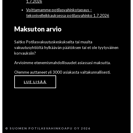
1.7.2026
Voittamamme potilasvahinkotapaus –
tekonivelleikkauksessa potilasvahinko 1.7.2026
Maksuton arvio
Saitko Potilasvakuutuskeskukselta tai muulta
vakuutusyhtiöltä hylkäävän päätöksen tai et ole tyytyväinen
korvauksiin?
Arvioimme etenemismahdollisuudet asiassasi maksutta.
Olemme auttaneet yli 3000 asiakasta valtakunnallisesti.
LUE LISÄÄ
© SUOMEN POTILASVAHINKOAPU OY 2026