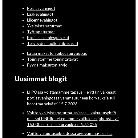
Potilasvahingot
Lääkevahingot
Liikennevahingot
Yksityistapaturmat
Työtapaturmat
Potilasasiamiespalvelut
Terveydenhuollon rikosasiat
Lataa maksuton oikeusturvaopas
Toimistomme toimintatavat
Pyydä maksuton arvio
Uusimmat blogit
LIIPOssa voittamamme tapaus – erittäin vaikeasti
potilasvahingossa vammautuneen korvauksia tuli
korottaa selvästi 15.7.2026
Voitto yksityistapaturma-asiassa – vakuutusyhtiö
maksoi FINE:lle tekemämme valituksen johdosta yli
16.000 euron lisäkorvauksen 6.7.2026
Voitto vakuutusoikeudessa aivovamma-asiassa