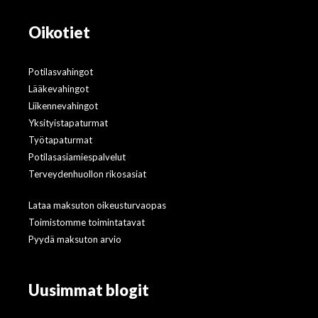
Oikotiet
Potilasvahingot
Lääkevahingot
Liikennevahingot
Yksityistapaturmat
Työtapaturmat
Potilasasiamiespalvelut
Terveydenhuollon rikosasiat
Lataa maksuton oikeusturvaopas
Toimistomme toimintatavat
Pyydä maksuton arvio
Uusimmat blogit