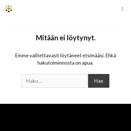
Siirry
sisältöön
Vali
Mitään ei löytynyt.
Emme valitettavasti löytäneet etsimääsi. Ehkä
hakutoiminnosta on apua.
Haku: