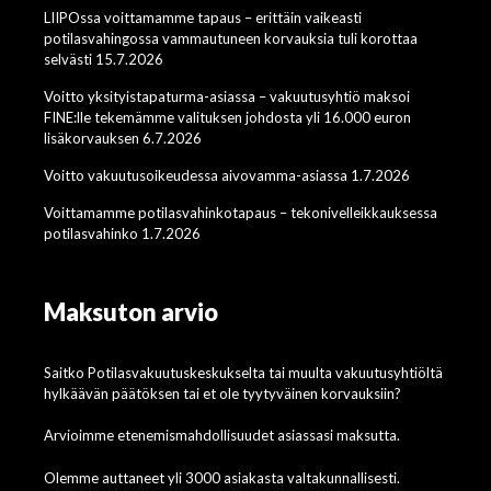
LIIPOssa voittamamme tapaus – erittäin vaikeasti
potilasvahingossa vammautuneen korvauksia tuli korottaa
selvästi 15.7.2026
Voitto yksityistapaturma-asiassa – vakuutusyhtiö maksoi
FINE:lle tekemämme valituksen johdosta yli 16.000 euron
lisäkorvauksen 6.7.2026
Voitto vakuutusoikeudessa aivovamma-asiassa 1.7.2026
Voittamamme potilasvahinkotapaus – tekonivelleikkauksessa
potilasvahinko 1.7.2026
Maksuton arvio
Saitko Potilasvakuutuskeskukselta tai muulta vakuutusyhtiöltä
hylkäävän päätöksen tai et ole tyytyväinen korvauksiin?
Arvioimme etenemismahdollisuudet asiassasi maksutta.
Olemme auttaneet yli 3000 asiakasta valtakunnallisesti.