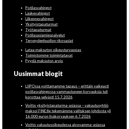
Potilasvahingot
Lääkevahingot
Liikennevahingot
Yksityistapaturmat
Työtapaturmat
Potilasasiamiespalvelut
Terveydenhuollon rikosasiat
Lataa maksuton oikeusturvaopas
Toimistomme toimintatavat
Pyydä maksuton arvio
Uusimmat blogit
LIIPOssa voittamamme tapaus – erittäin vaikeasti
potilasvahingossa vammautuneen korvauksia tuli
korottaa selvästi 15.7.2026
Voitto yksityistapaturma-asiassa – vakuutusyhtiö
maksoi FINE:lle tekemämme valituksen johdosta yli
16.000 euron lisäkorvauksen 6.7.2026
Voitto vakuutusoikeudessa aivovamma-asiassa