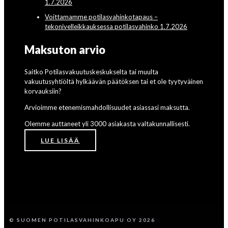
1.7.2026
Voittamamme potilasvahinkotapaus –
tekonivelleikkauksessa potilasvahinko 1.7.2026
Maksuton arvio
Saitko Potilasvakuutuskeskukselta tai muulta
vakuutusyhtiöltä hylkäävän päätöksen tai et ole tyytyväinen
korvauksiin?
Arvioimme etenemismahdollisuudet asiassasi maksutta.
Olemme auttaneet yli 3000 asiakasta valtakunnallisesti.
LUE LISÄÄ
© SUOMEN POTILASVAHINKOAPU OY 2026