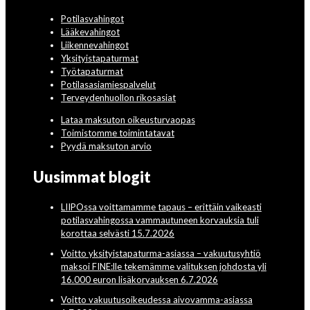
Potilasvahingot
Lääkevahingot
Liikennevahingot
Yksityistapaturmat
Työtapaturmat
Potilasasiamiespalvelut
Terveydenhuollon rikosasiat
Lataa maksuton oikeusturvaopas
Toimistomme toimintatavat
Pyydä maksuton arvio
Uusimmat blogit
LIIPOssa voittamamme tapaus – erittäin vaikeasti
potilasvahingossa vammautuneen korvauksia tuli
korottaa selvästi 15.7.2026
Voitto yksityistapaturma-asiassa – vakuutusyhtiö
maksoi FINE:lle tekemämme valituksen johdosta yli
16.000 euron lisäkorvauksen 6.7.2026
Voitto vakuutusoikeudessa aivovamma-asiassa