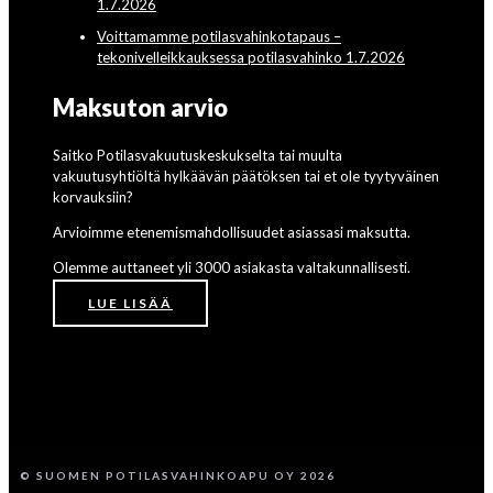
1.7.2026
Voittamamme potilasvahinkotapaus –
tekonivelleikkauksessa potilasvahinko 1.7.2026
Maksuton arvio
Saitko Potilasvakuutuskeskukselta tai muulta
vakuutusyhtiöltä hylkäävän päätöksen tai et ole tyytyväinen
korvauksiin?
Arvioimme etenemismahdollisuudet asiassasi maksutta.
Olemme auttaneet yli 3000 asiakasta valtakunnallisesti.
LUE LISÄÄ
© SUOMEN POTILASVAHINKOAPU OY 2026