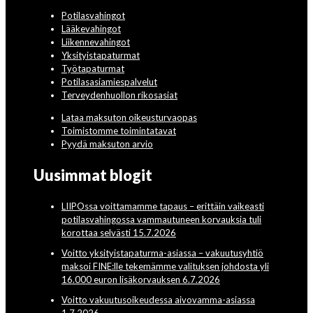
Potilasvahingot
Lääkevahingot
Liikennevahingot
Yksityistapaturmat
Työtapaturmat
Potilasasiamiespalvelut
Terveydenhuollon rikosasiat
Lataa maksuton oikeusturvaopas
Toimistomme toimintatavat
Pyydä maksuton arvio
Uusimmat blogit
LIIPOssa voittamamme tapaus – erittäin vaikeasti
potilasvahingossa vammautuneen korvauksia tuli
korottaa selvästi 15.7.2026
Voitto yksityistapaturma-asiassa – vakuutusyhtiö
maksoi FINE:lle tekemämme valituksen johdosta yli
16.000 euron lisäkorvauksen 6.7.2026
Voitto vakuutusoikeudessa aivovamma-asiassa
1.7.2026