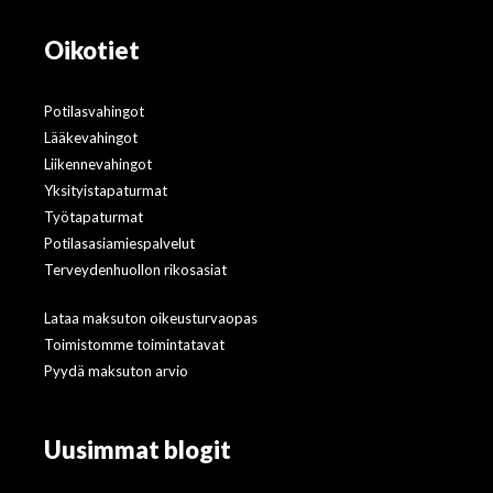
Oikotiet
Potilasvahingot
Lääkevahingot
Liikennevahingot
Yksityistapaturmat
Työtapaturmat
Potilasasiamiespalvelut
Terveydenhuollon rikosasiat
Lataa maksuton oikeusturvaopas
Toimistomme toimintatavat
Pyydä maksuton arvio
Uusimmat blogit