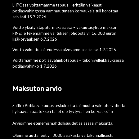
LIIPOssa voittamamme tapaus – erittäin vaikeasti
potilasvahingossa vammautuneen korvauksia tuli korottaa
selvästi 15.7.2026
Voitto yksityistapaturma-asiassa – vakuutusyhtiö maksoi
FINE:lle tekemämme valituksen johdosta yli 16.000 euron
lisäkorvauksen 6.7.2026
Voitto vakuutusoikeudessa aivovamma-asiassa 1.7.2026
Voittamamme potilasvahinkotapaus – tekonivelleikkauksessa
potilasvahinko 1.7.2026
Maksuton arvio
Saitko Potilasvakuutuskeskukselta tai muulta vakuutusyhtiöltä
hylkäävän päätöksen tai et ole tyytyväinen korvauksiin?
Arvioimme etenemismahdollisuudet asiassasi maksutta.
Olemme auttaneet yli 3000 asiakasta valtakunnallisesti.