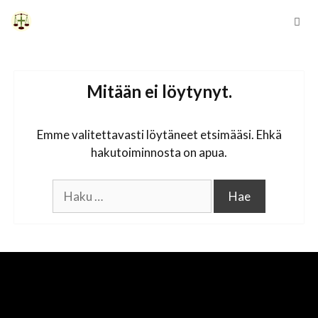
Siirry
sisältöön
Vali
Mitään ei löytynyt.
Emme valitettavasti löytäneet etsimääsi. Ehkä
hakutoiminnosta on apua.
Haku: