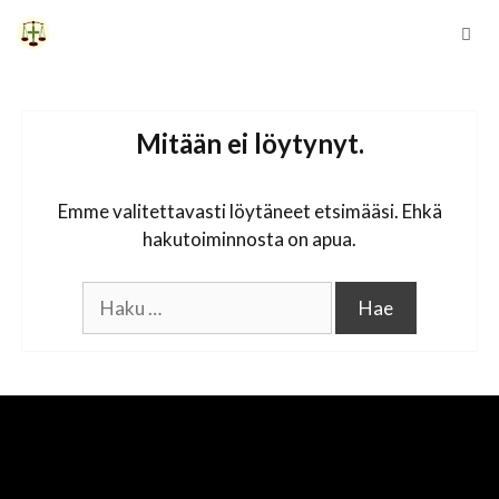
Siirry
sisältöön
Vali
Mitään ei löytynyt.
Emme valitettavasti löytäneet etsimääsi. Ehkä
hakutoiminnosta on apua.
Haku: