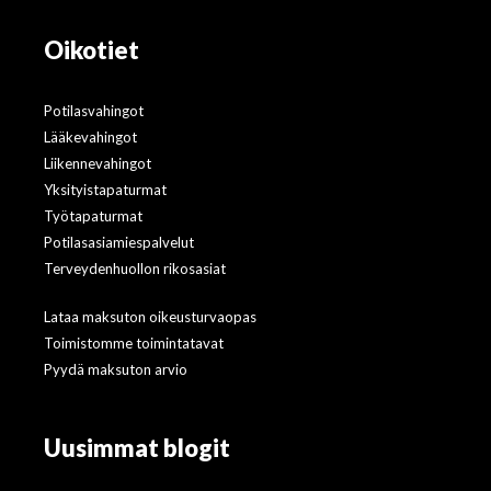
Oikotiet
Potilasvahingot
Lääkevahingot
Liikennevahingot
Yksityistapaturmat
Työtapaturmat
Potilasasiamiespalvelut
Terveydenhuollon rikosasiat
Lataa maksuton oikeusturvaopas
Toimistomme toimintatavat
Pyydä maksuton arvio
Uusimmat blogit