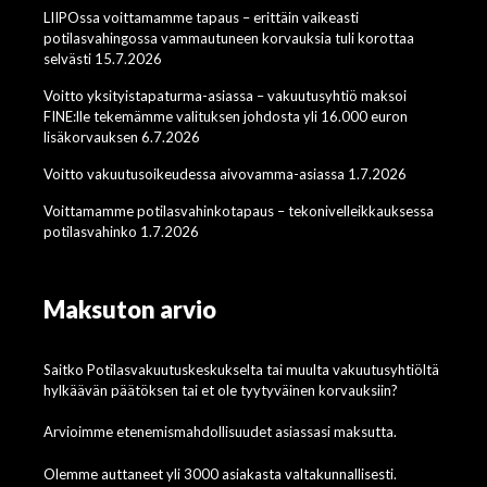
LIIPOssa voittamamme tapaus – erittäin vaikeasti
potilasvahingossa vammautuneen korvauksia tuli korottaa
selvästi 15.7.2026
Voitto yksityistapaturma-asiassa – vakuutusyhtiö maksoi
FINE:lle tekemämme valituksen johdosta yli 16.000 euron
lisäkorvauksen 6.7.2026
Voitto vakuutusoikeudessa aivovamma-asiassa 1.7.2026
Voittamamme potilasvahinkotapaus – tekonivelleikkauksessa
potilasvahinko 1.7.2026
Maksuton arvio
Saitko Potilasvakuutuskeskukselta tai muulta vakuutusyhtiöltä
hylkäävän päätöksen tai et ole tyytyväinen korvauksiin?
Arvioimme etenemismahdollisuudet asiassasi maksutta.
Olemme auttaneet yli 3000 asiakasta valtakunnallisesti.