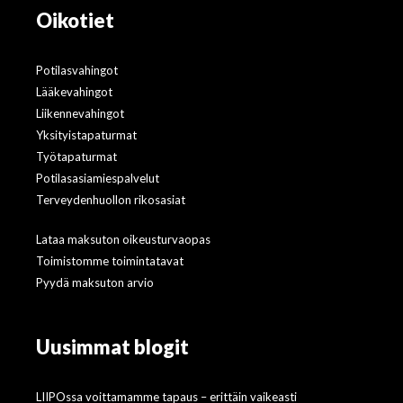
Oikotiet
Potilasvahingot
Lääkevahingot
Liikennevahingot
Yksityistapaturmat
Työtapaturmat
Potilasasiamiespalvelut
Terveydenhuollon rikosasiat
Lataa maksuton oikeusturvaopas
Toimistomme toimintatavat
Pyydä maksuton arvio
Uusimmat blogit
LIIPOssa voittamamme tapaus – erittäin vaikeasti