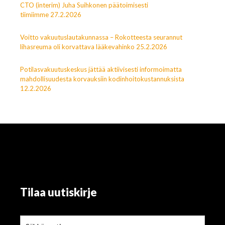
CTO (interim) Juha Suihkonen päätoimisesti
tiimiimme 27.2.2026
Voitto vakuutuslautakunnassa – Rokotteesta seurannut
lihasreuma oli korvattava lääkevahinko 25.2.2026
Potilasvakuutuskeskus jättää aktiivisesti informoimatta
mahdollisuudesta korvauksiin kodinhoitokustannuksista
12.2.2026
Tilaa uutiskirje