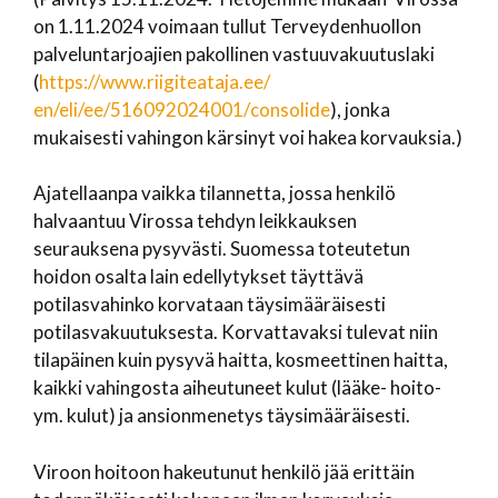
on 1.11.2024 voimaan tullut Terveydenhuollon
palveluntarjoajien pakollinen vastuuvakuutuslaki
(
https://www.riigiteataja.ee/
en/eli/ee/516092024001/
consolide
), jonka
mukaisesti vahingon kärsinyt voi hakea korvauksia.)
Ajatellaanpa vaikka tilannetta, jossa henkilö
halvaantuu Virossa tehdyn leikkauksen
seurauksena pysyvästi. Suomessa toteutetun
hoidon osalta lain edellytykset täyttävä
potilasvahinko korvataan täysimääräisesti
potilasvakuutuksesta. Korvattavaksi tulevat niin
tilapäinen kuin pysyvä haitta, kosmeettinen haitta,
kaikki vahingosta aiheutuneet kulut (lääke- hoito-
ym. kulut) ja ansionmenetys täysimääräisesti.
Viroon hoitoon hakeutunut henkilö jää erittäin