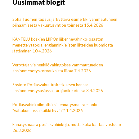
Uusimmat blogit
Sofia Tuomen tapaus järkyttävä esimerkki vammautuneen
piinaamisesta vakuutusyhtiön toimesta 15.4.2026
KANTELU koskien LIIPOn liikennevahinko-osaston
menettelytapoja, englanninkielisten liitteiden huomiotta
jättäminen 10.4.2026
Verottaja vie henkilövahingoissa vammautuneiden
ansionmenetyskorvauksista liikaa 7.4.2026
Sovinto Potilasvakuutuskeskuksen kanssa
ansionmenetysasiassa käräjäoikeudessa 3.4.2026
Potilasvahinkoilmoituksia ennätysmäärä – onko
”valtakunnassa kaikki hyvin”? 1.4.2026
Ennätysmäärä potilasvahinkoja, mutta kuka kantaa vastuun?
26.3.2026