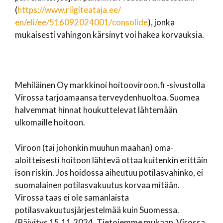
(
https://www.riigiteataja.ee/
en/eli/ee/516092024001/
consolide
), jonka
mukaisesti vahingon kärsinyt voi hakea korvauksia.
Mehiläinen Oy markkinoi hoitooviroon.fi -sivustolla
Virossa tarjoamaansa terveydenhuoltoa. Suomea
halvemmat hinnat houkuttelevat lähtemään
ulkomaille hoitoon.
Viroon (tai johonkin muuhun maahan) oma-
aloitteisesti hoitoon lähtevä ottaa kuitenkin erittäin
ison riskin. Jos hoidossa aiheutuu potilasvahinko, ei
suomalainen potilasvakuutus korvaa mitään.
Virossa taas ei ole samanlaista
potilasvakuutusjärjestelmää kuin Suomessa.
(Päivitys 15.11.2024. Tietojemme mukaan Virossa