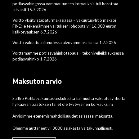
potilasvahingossa vammautuneen korvauksia tuli korottaa
selvästi 15.7.2026
Voitto yksityistapaturma-asiassa – vakuutusyhtiö maksoi
FINE:lle tekemämme valituksen johdosta yli 16.000 euron
lisäkorvauksen 6.7.2026
Voitto vakuutusoikeudessa aivovamma-asiassa 1.7.2026
Voittamamme potilasvahinkotapaus – tekonivelleikkauksessa
potilasvahinko 1.7.2026
Maksuton arvio
Saitko Potilasvakuutuskeskukselta tai muulta vakuutusyhtiöltä
hylkäävän päätöksen tai et ole tyytyväinen korvauksiin?
Arvioimme etenemismahdollisuudet asiassasi maksutta.
Olemme auttaneet yli 3000 asiakasta valtakunnallisesti.