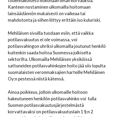
todennäköisesti kokonaan ilman korvauksia.
Kanteen nostaminen ulkomailla hoitomaan
lainsäädännön mukaisesti on vaikeaa tai
mahdotonta ja siihen liittyy erittäin iso kuluriski.
Mehiläisen sivuilla tuodaan esiin, että vaikka
potilasvakuutus ei ole voimassa, voi
potilasvahingon uhriksi ulkomailla joutunut henkilö
kuitenkin saada hoitoa Suomessa julkiselta
sektorilta. Ulkomailla Mehiläisen yksiköissä
sattuneiden potilasvahinkojen hoito jää siis lopulta
suomalaisten veronmaksajien harteille Mehiläinen
Oy:n pestessä niistä kätensä.
Ainoa poikkeus, jolloin ulkomaille hoitoon
hakeutuneen henkilön potilasvahinko voi tulla
Suomen potilasvakuutusjärjestelmästä
korvattavaksi on potilasvakuutuslain 1 §:n 2