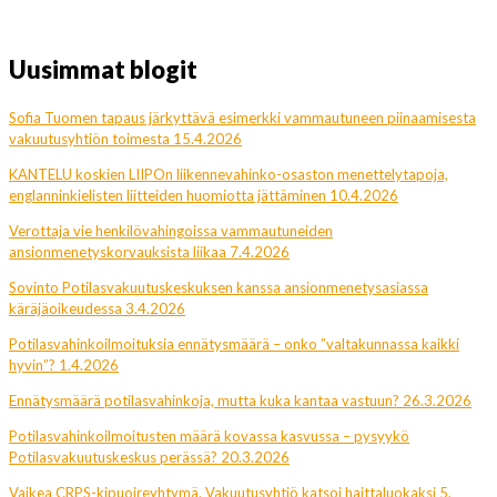
Uusimmat blogit
Sofia Tuomen tapaus järkyttävä esimerkki vammautuneen piinaamisesta
vakuutusyhtiön toimesta 15.4.2026
KANTELU koskien LIIPOn liikennevahinko-osaston menettelytapoja,
englanninkielisten liitteiden huomiotta jättäminen 10.4.2026
Verottaja vie henkilövahingoissa vammautuneiden
ansionmenetyskorvauksista liikaa 7.4.2026
Sovinto Potilasvakuutuskeskuksen kanssa ansionmenetysasiassa
käräjäoikeudessa 3.4.2026
Potilasvahinkoilmoituksia ennätysmäärä – onko ”valtakunnassa kaikki
hyvin”? 1.4.2026
Ennätysmäärä potilasvahinkoja, mutta kuka kantaa vastuun? 26.3.2026
Potilasvahinkoilmoitusten määrä kovassa kasvussa – pysyykö
Potilasvakuutuskeskus perässä? 20.3.2026
Vaikea CRPS-kipuoireyhtymä. Vakuutusyhtiö katsoi haittaluokaksi 5,