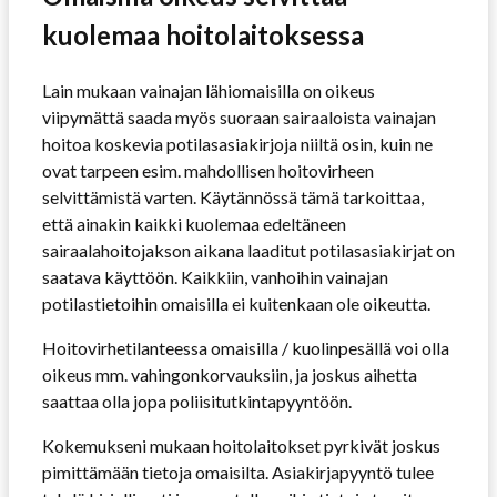
kuolemaa hoitolaitoksessa
Lain mukaan vainajan lähiomaisilla on oikeus
viipymättä saada myös suoraan sairaaloista vainajan
hoitoa koskevia potilasasiakirjoja niiltä osin, kuin ne
ovat tarpeen esim. mahdollisen hoitovirheen
selvittämistä varten. Käytännössä tämä tarkoittaa,
että ainakin kaikki kuolemaa edeltäneen
sairaalahoitojakson aikana laaditut potilasasiakirjat on
saatava käyttöön. Kaikkiin, vanhoihin vainajan
potilastietoihin omaisilla ei kuitenkaan ole oikeutta.
Hoitovirhetilanteessa omaisilla / kuolinpesällä voi olla
oikeus mm. vahingonkorvauksiin, ja joskus aihetta
saattaa olla jopa poliisitutkintapyyntöön.
Kokemukseni mukaan hoitolaitokset pyrkivät joskus
pimittämään tietoja omaisilta. Asiakirjapyyntö tulee