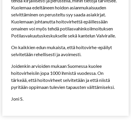
tehdä kirjallisesti ja perustella, mihin tietoja tarvitsee.
Kuolemaa edeltäneen hoidon asianmukaisuuden
selvittäminen on perusteltu syy saada asiakirjat.
Kuolemaan johtanutta hoitovirhettä epäillessään
omainen voi myös tehdä potilasvahinkoilmoituksen
Potilasvakuutuskeskukselle sekä kantelun Valviralle.
On kaikkien edun mukaista, että hoitovirhe-epäilyt
selvitetään rehellisesti ja avoimesti.
Joidenkin arvioiden mukaan Suomessa kuolee
hoitovirheisiin jopa 1000 ihmistä vuodessa. On
tärkeää, että hoitovirheet selvitetään ja että niistä
pyritään oppimaan tulevien tapausten välttämiseksi.
Joni S.