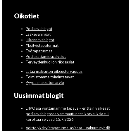
Oikotiet
Potilasvahingot
Lääkevahingot
Liikennevahingot
Yksityistapaturmat
Työtapaturmat
Potilasasiamiespalvelut
Terveydenhuollon rikosasiat
Lataa maksuton oikeusturvaopas
Toimistomme toimintatavat
Pyydä maksuton arvio
Uusimmat blogit
LIIPOssa voittamamme tapaus – erittäin vaikeasti
potilasvahingossa vammautuneen korvauksia tuli
korottaa selvästi 15.7.2026
Voitto yksityistapaturma-asiassa – vakuutusyhtiö