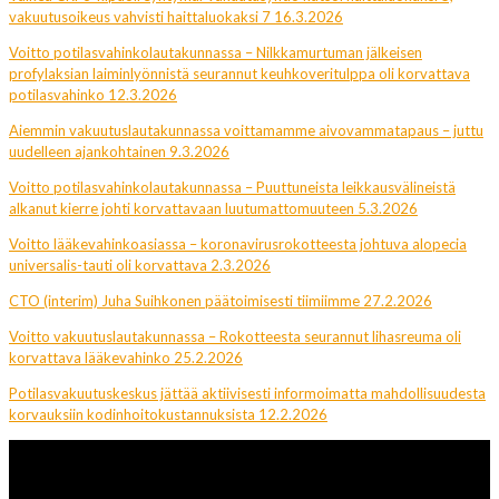
vakuutusoikeus vahvisti haittaluokaksi 7 16.3.2026
Voitto potilasvahinkolautakunnassa – Nilkkamurtuman jälkeisen
profylaksian laiminlyönnistä seurannut keuhkoveritulppa oli korvattava
potilasvahinko 12.3.2026
Aiemmin vakuutuslautakunnassa voittamamme aivovammatapaus – juttu
uudelleen ajankohtainen 9.3.2026
Voitto potilasvahinkolautakunnassa – Puuttuneista leikkausvälineistä
alkanut kierre johti korvattavaan luutumattomuuteen 5.3.2026
Voitto lääkevahinkoasiassa – koronavirusrokotteesta johtuva alopecia
universalis-tauti oli korvattava 2.3.2026
CTO (interim) Juha Suihkonen päätoimisesti tiimiimme 27.2.2026
Voitto vakuutuslautakunnassa – Rokotteesta seurannut lihasreuma oli
korvattava lääkevahinko 25.2.2026
Potilasvakuutuskeskus jättää aktiivisesti informoimatta mahdollisuudesta
korvauksiin kodinhoitokustannuksista 12.2.2026